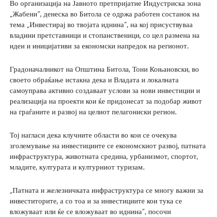
Во организација на Јавното претпријатие Индустриска зона
„Жабени“, денеска во Битола се одржа работен состанок на
тема „Инвестирај во твојата иднина“, на кој присуствуваа
владини претставници и стопанственици, со цел размена на
идеи и иницијативи за економски напредок на регионот.
Градоначалникот на Општина Битола, Тони Коњановски, во
своето обраќање истакна дека и Владата и локалната
самоуправа активно создаваат услови за нови инвестиции и
реализација на проекти кои ќе придонесат за подобар живот
на граѓаните и развој на целиот пелагониски регион.
Тој нагласи дека клучните области во кои се очекува
зголемување на инвестициите се економскиот развој, патната
инфраструктура, животната средина, урбанизмот, спортот,
младите, културата и културниот туризам.
„Патната и железничката инфраструктура се многу важни за
инвеститорите, а со тоа и за инвестициите кои тука се
вложуваат или ќе се вложуваат во иднина“, посочи