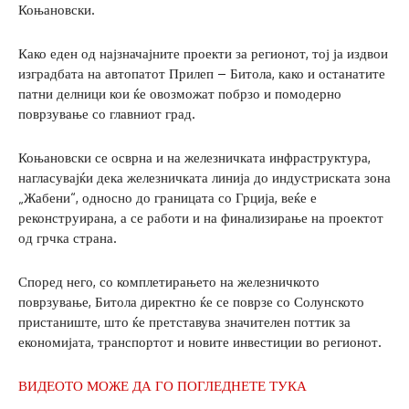
Коњановски.
Како еден од најзначајните проекти за регионот, тој ја издвои
изградбата на автопатот Прилеп – Битола, како и останатите
патни делници кои ќе овозможат побрзо и помодерно
поврзување со главниот град.
Коњановски се осврна и на железничката инфраструктура,
нагласувајќи дека железничката линија до индустриската зона
„Жабени“, односно до границата со Грција, веќе е
реконструирана, а се работи и на финализирање на проектот
од грчка страна.
Според него, со комплетирањето на железничкото
поврзување, Битола директно ќе се поврзе со Солунското
пристаниште, што ќе претставува значителен поттик за
економијата, транспортот и новите инвестиции во регионот.
ВИДЕОТО МОЖЕ ДА ГО ПОГЛЕДНЕТЕ ТУКА