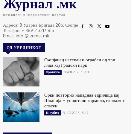
Журнал .мк
независен информативен портал
Адреса: 8 Ударна Бригада 20б, Скопје
Телефон: + 389 2 3217 815
Email: info @ zurnal.mk
ОД УРЕДНИКОТ
Скопјанец натепан и ограбен од три
лица кај Градски парк
05.08.2026 18:01
Хроника
Орки повторно нападнаа едрилица кај
Шпанија – уништено кормило, екипажот
спасен
31.07.2026 18:47
Шоубиз