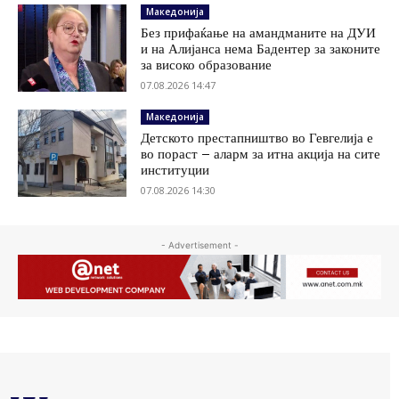
Македонија
Без прифаќање на амандманите на ДУИ
и на Алијанса нема Бадентер за законите
за високо образование
07.08.2026 14:47
Македонија
Детското престапништво во Гевгелија е
во пораст – аларм за итна акција на сите
институции
07.08.2026 14:30
- Advertisement -