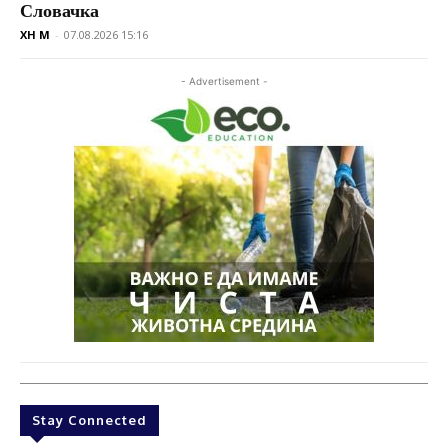
Словачка
XH M
-
07.08.2026 15:16
- Advertisement -
Stay Connected