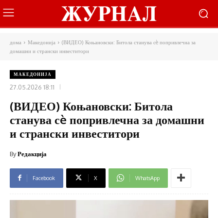
дома
Македонија
(ВИДЕО) Коњановски: Битола станува сè попривлечна за
домашни и странски инвеститори
МАКЕДОНИЈА
27.05.2026 18:11
(ВИДЕО) Коњановски: Битола
станува сè попривлечна за домашни
и странски инвеститори
By
Редакција
Facebook
X
WhatsApp