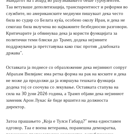
Мандатот на Габард во разузнавањето беше турбулентен.
Таа ветуваше деполитизација, транспарентност и реформи во
службите, но американските медиуми пишуваат дека често
била во судир со Белата куќа, особено околу Иран, и дека не
секогаш била вклучена во најважните безбедносни разговори.
Критичарите ја обвинуваа дека ја користи функцијата за
политички теми блиски до Трамп, додека нејзините
поддржувачи ја претставуваа како глас против „длабоката
држава“.
Оставката ја поднесе со образложение дека нејзиниот сопруг
Абрахам Вилијамс има ретка форма на рак на коските и дека
не може да продолжи да ја извршува тешката функција
додека тој се соочува со лекување. Оставката стапува на
сила на 30 јуни 2026 година, а Трамп објави дека нејзиниот
заменик Арон Лукас ќе биде вршител на должноста
директор.
Затоа прашањето „Која е Тулси Габард?“ нема едноставен
одговор. Таа е воена ветеранка, поранешна демократка,