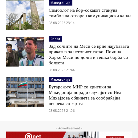
Македонија
Симболот на ќор-сокакот станува
симбол на отворен комуникациски канал
08.08.2026 23:14
Спорт
Зад солзите на Меси се крие најубавата
приказна за неговиот татко: Почина
Хорхе Меси по долга и тешка борба со
болеста
08.08.2026 21:44
Македонија
Бугарското МНР со критики за
Македонија поради случајот со Ива
Михајлова обвинета за сообраќајна
несреќа со жртва
08.08.2026 21:06
- Advertisement -