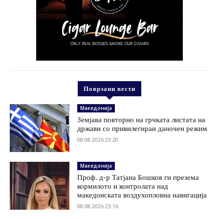
Поврзани вести
Македонија
Земјава повторно на грчката листата на
држави со привилегиран даночен режим
08.08.2026 23:20
Македонија
Проф. д-р Татјана Бошков ги презема
кормилото и контролата над
македонската воздухопловна навигација
08.08.2026 23:16