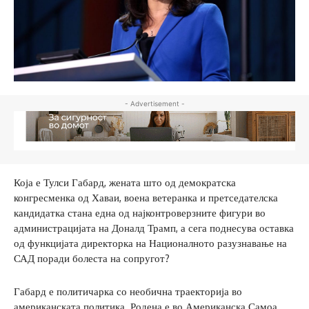
- Advertisement -
Која е Тулси Габард, жената што од демократска
конгресменка од Хаваи, воена ветеранка и претседателска
кандидатка стана една од најконтроверзните фигури во
администрацијата на Доналд Трамп, а сега поднесува оставка
од функцијата директорка на Националното разузнавање на
САД поради болеста на сопругот?
Габард е политичарка со необична траекторија во
американската политика. Родена е во Американска Самоа,