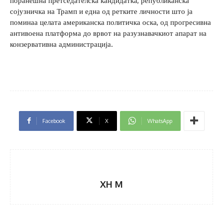
поранешна претседателска кандидатка, републиканска
сојузничка на Трамп и една од ретките личности што ја
поминаа целата американска политичка оска, од прогресивна
антивоена платформа до врвот на разузнавачкиот апарат на
конзервативна администрација.
Facebook
X
WhatsApp
XH M