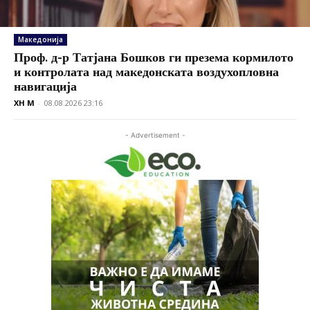
Македонија
Проф. д-р Татјана Бошков ги презема кормилото
и контролата над македонската воздухопловна
навигација
XH M
-
08.08.2026 23:16
- Advertisement -