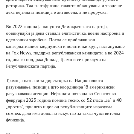
реторика. Таа ги отфрлаше таквите обвинувања и тврдеше
дека нејзината позиција е антивоена, а не проруска.
Во 2022 година ја напушти Демократската партија,
обвинувајќи ја дека станала елитистичка, воено настроена и
идеолошки заробена. Потоа се приближи кон
конзервативниот медиумски и политички круг, настапуваше
на Fox News, поддржа републикански кандидати, а во 2024
година го поддржа Доналд Трамп и се приклучи на
Републиканската партија.
Трамп ја назначи за директорка на Националното
разузнавање, позиција што координира 18 американски
разузнавачки агенции. Нејзината потврда во Сенатот во
февруари 2025 година помина тесно, со 52 гласа „за“ и 48
„против“, при што и дел од републиканците изразуваа
сомнеж дали има доволно искуство за таква чувствителна
функција.