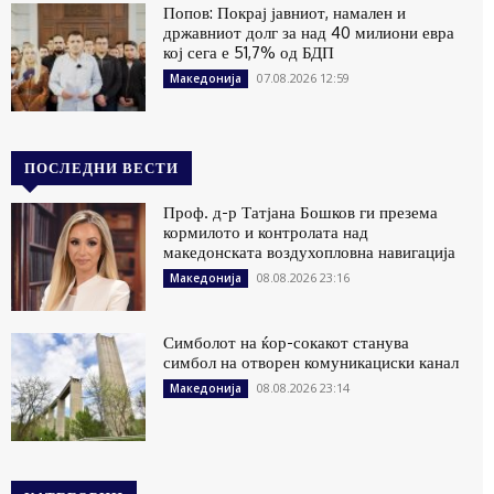
Попов: Покрај јавниот, намален и
државниот долг за над 40 милиони евра
кој сега е 51,7% од БДП
07.08.2026 12:59
Македонија
ПОСЛЕДНИ ВЕСТИ
Проф. д-р Татјана Бошков ги презема
кормилото и контролата над
македонската воздухопловна навигација
08.08.2026 23:16
Македонија
Симболот на ќор-сокакот станува
симбол на отворен комуникациски канал
08.08.2026 23:14
Македонија