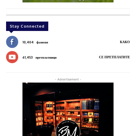
Stay Connected
КАКО
10,404
фанови
СЕ ПРЕТПЛАТИТЕ
61,453
претплатници
- Advertisement -