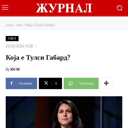
дома
Свет
Која е Тулси Габард?
СВЕТ
23.05.2026 11:28
Која е Тулси Габард?
By
XH M
Facebook
X
WhatsApp