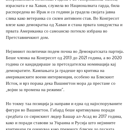
израсната е на Хаваи, служела во Националната гарда, била
распоредена во Ирак и со години ја градела својата јавна
слика како ветеранка со силен антивоен став. Во Конгресот
влезе како демократка од Хаваи и стана првата хиндуистка и
првата Американка со самоанско потекло избрана во
Претставничкиот дом.
Нејзиниот политички подем почна во Демократската партија.
Беше членка на Конгресот од 2013 до 2021 година, а во 2020
година се кандидираше за претседателска номинација кај
демократите. Кампањата ја градеше врз критика на
американските воени интервенции, особено на Блискиот
Исток, и врз порака дека Вашингтон мора да престане со
„војни за промена на режими“.
Но токму таа позиција ја направи и една од најоспоруваните
фигури во Вашингтон. Габард беше критикувана поради
средбата со сирискиот лидер Башар ал-Асад во 2017 година,
како и поради ставови за Украина и Русија што нејзините
критичари ги оценуваа како премногу блиски до руската