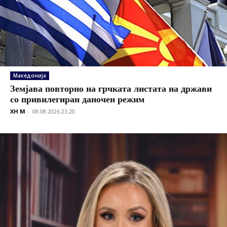
Македонија
Земјава повторно на грчката листата на држави
со привилегиран даночен режим
XH M
-
08.08.2026 23:20