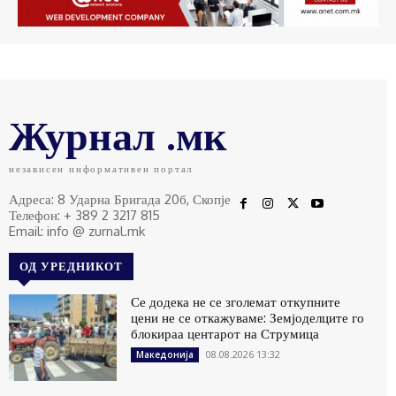
Журнал .мк
независен информативен портал
Адреса: 8 Ударна Бригада 20б, Скопје
Телефон: + 389 2 3217 815
Email: info @ zurnal.mk
ОД УРЕДНИКОТ
Се додека не се зголемат откупните
цени не се откажуваме: Земјоделците го
блокираа центарот на Струмица
08.08.2026 13:32
Македонија