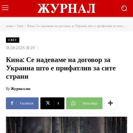
дома
Свет
Кина: Се надеваме на договор за Украина што е прифатлив за сите...
СВЕТ
18.08.2025 18:29
Кина: Се надеваме на договор за
Украина што е прифатлив за сите
страни
By
Журнал.мк
Facebook
X
WhatsApp