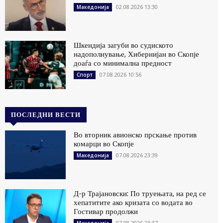
02.08.2026 13:30
Македонија
Шкендија загуби во судиското
надополнување, Хибернијан во Скопје
доаѓа со минимална предност
07.08.2026 10:56
Спорт
ПОСЛЕДНИ ВЕСТИ
Во вторник авионско прскање против
комарци во Скопје
07.08.2026 23:39
Македонија
Д-р Трајановски: По труењата, на ред се
хепатитите ако кризата со водата во
Гостивар продолжи
07.08.2026 23:37