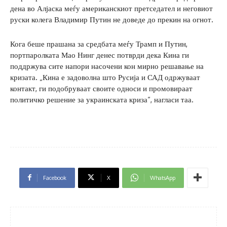
дена во Алјаска меѓу американскиот претседател и неговиот
руски колега Владимир Путин не доведе до прекин на огнот.
Кога беше прашана за средбата меѓу Трамп и Путин,
портпаролката Мао Нинг денес потврди дека Кина ги
поддржува сите напори насочени кон мирно решавање на
кризата. „Кина е задоволна што Русија и САД одржуваат
контакт, ги подобруваат своите односи и промовираат
политичко решение за украинската криза“, нагласи таа.
Facebook
X
WhatsApp