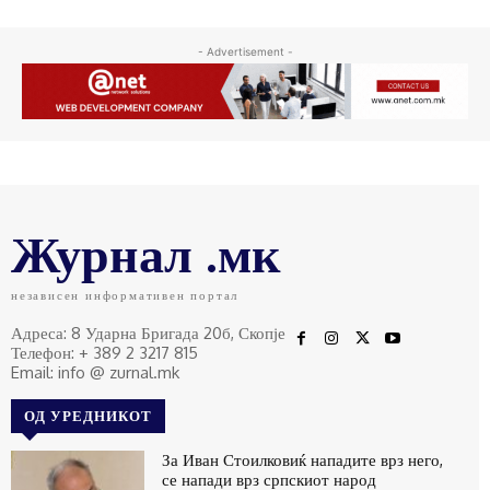
- Advertisement -
Журнал .мк
независен информативен портал
Адреса: 8 Ударна Бригада 20б, Скопје
Телефон: + 389 2 3217 815
Email: info @ zurnal.mk
ОД УРЕДНИКОТ
За Иван Стоилковиќ нападите врз него,
се напади врз српскиот народ