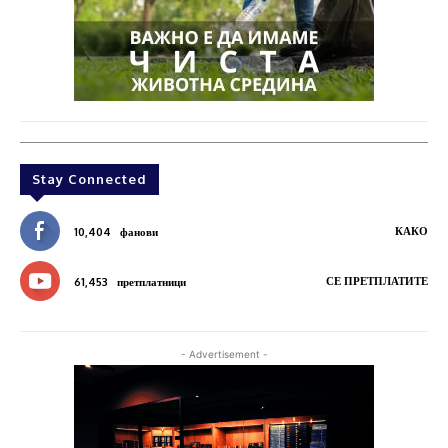
Stay Connected
КАКО
10,404
фанови
СЕ ПРЕТПЛАТИТЕ
61,453
претплатници
- Advertisement -