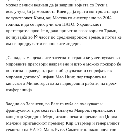
можел речиси веднаш да ја заврши војната со Русија,
исклучувајќи ја можноста Киев да ја врати контролата врз
полуостровот Крим, кој Москва го анектираше во 2014
година, и да се приклучи кон НАТО. Украинскиот
претседател прво ќе одржи приватни разговори со Трамп,
почнувајќи во 19 часот по средноевропско време, а потоа ќе
им се придружат и европските лидери.
„Се надеваме дека сите засегнати страни ќе учествуваат во
мировните преговори навремено и што е можно поскоро ќе
постигнат праведен, траен, обврзувачки и сеприфатлив
мировен договор“, изјави Мао Нинг, портпаролка на
кинеското Министерство за надворешни работи, на прес-
конференција.
Заедно со Зеленски, во Белата куќа се очекуваат и
францускиот претседател Емануел Макрон, германскиот
канцелар Фридрих Мерц, италијанската премиерка Џорџа
Мелони, британскиот премиер Кир Стармер и генералниот
секретар на НАТО, Марк Руте. Самитот одржан пред три