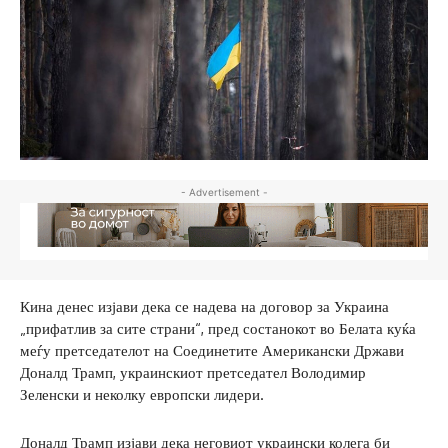
- Advertisement -
Кина денес изјави дека се надева на договор за Украина
„прифатлив за сите страни“, пред состанокот во Белата куќа
меѓу претседателот на Соединетите Американски Држави
Доналд Трамп, украинскиот претседател Володимир
Зеленски и неколку европски лидери.
Доналд Трамп изјави дека неговиот украински колега би