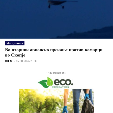
Македонија
Во вторник авионско прскање против комарци
во Скопје
XH M
-
07.08.2026 23:39
- Advertisement -