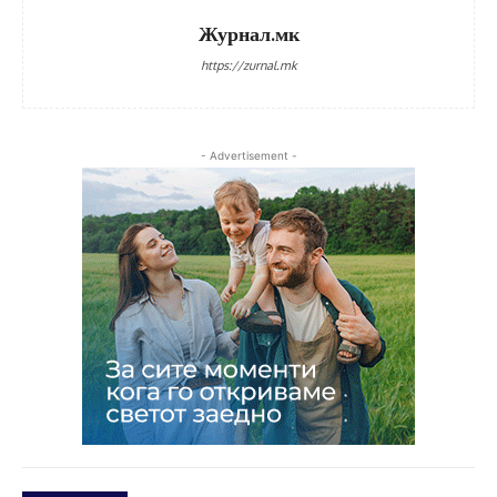
Журнал.мк
https://zurnal.mk
- Advertisement -