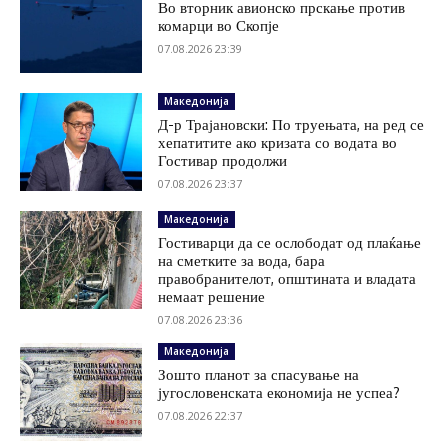
Во вторник авионско прскање против
комарци во Скопје
07.08.2026 23:39
Македонија
Д-р Трајановски: По труењата, на ред се
хепатитите ако кризата со водата во
Гостивар продолжи
07.08.2026 23:37
Македонија
Гостиварци да се ослободат од плаќање
на сметките за вода, бара
правобранителот, општината и владата
немаат решение
07.08.2026 23:36
Македонија
Зошто планот за спасување на
југословенската економија не успеа?
07.08.2026 22:37