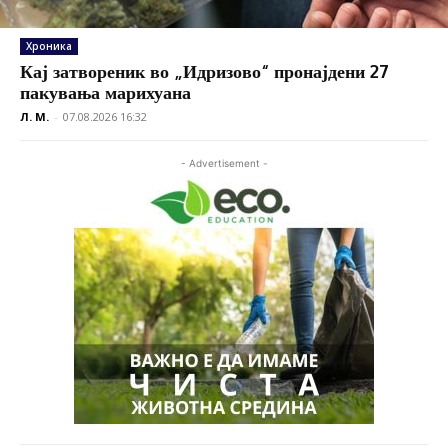
Хроника
Кај затвореник во „Идризово“ пронајдени 27
пакувања марихуана
Л. М.
-
07.08.2026 16:32
- Advertisement -