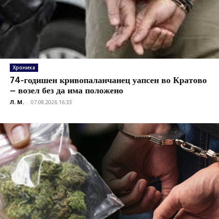
Хроника
74-годишен кривопаланчанец уапсен во Кратово
– возел без да има положено
Л. М.
-
07.08.2026 16:33