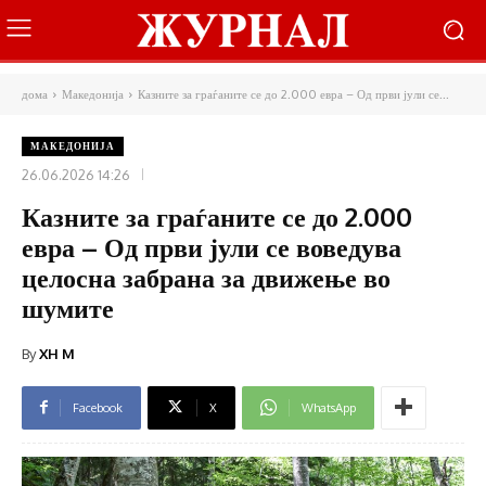
дома
Македонија
Казните за граѓаните се до 2.000 евра – Од први јули се...
МАКЕДОНИЈА
26.06.2026 14:26
Казните за граѓаните се до 2.000
евра – Од први јули се воведува
целосна забрана за движење во
шумите
By
XH M
Facebook
X
WhatsApp