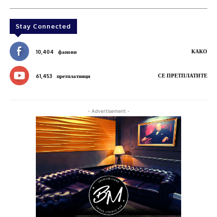
Stay Connected
КАКО
10,404
фанови
СЕ ПРЕТПЛАТИТЕ
61,453
претплатници
- Advertisement -