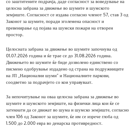
со заштитените подрачја, даде согласност за воведување на
целосна забрана за движење во шумите и шумското
земјиште. Согласност се издава согласно членот 57, став 3 од
Законот за шумите, поради зголемена опасност и
превенирање од појава на шумски пожари на отворен
простор.
Целосната забрана за движење во шумите започнува од
01.07.2026 година и ќе трае се до 31.08.2026 година.
Движењето во шумите ќе биде дозволено единствено со
писмено одобрување издадено од страна на подружниците
на ЈП „Национални шуми“ и Националните паркови,
соодветно за подрачјето со кои управуваат.
За непочитување на оваа целосна забрана за движење во
шумите и шумското земјиште, на физички лица кои ќе се
затекнати да се движат во шума и шумско земјиште, согласно
член 106 од Законот за шумите, ќе им се изрече глоба од
1.500 до 2.000 евра во денарска противредност.