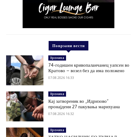
Поврзани вести
Хроника
74-годишен кривопаланчанец уапсен во
Кратово – возел без да има положено
07.08.2026 16:33
Хроника
Кај затвореник во „Идризово“
пронајдени 27 пакувања марихуана
07.08.2026 16:32
Хроника