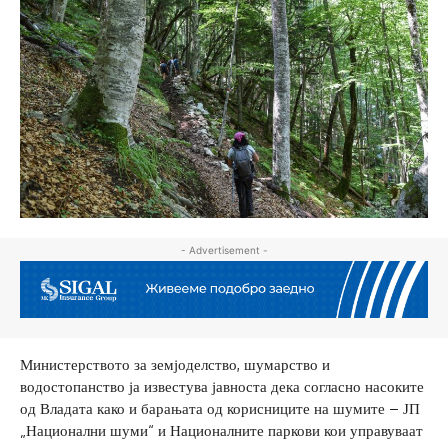
- Advertisement -
Министерството за земјоделство, шумарство и
водостопанство ја известува јавноста дека согласно насоките
од Владата како и барањата од корисниците на шумите – ЈП
„Национални шуми“ и Националните паркови кои управуваат