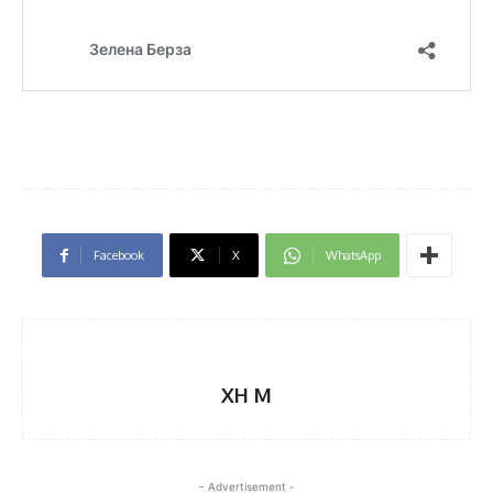
Facebook
X
WhatsApp
XH M
- Advertisement -