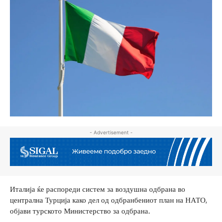
- Advertisement -
Италија ќе распореди систем за воздушна одбрана во
централна Турција како дел од одбранбениот план на НАТО,
објави турското Министерство за одбрана.