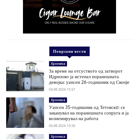
Поврзани вести
Хроника
За време на отсуството од затворот
Идризово ја истепал поранешната
девојка: уапсен 26-годишник од Скопје
06.08.2026 15:57
Хроника
Уапсен 35-годишник од Тетовскo: се
заканувал на поранешната сопруга и ја
вознемирувал на работа
06.08.2026 15:56
Хроника