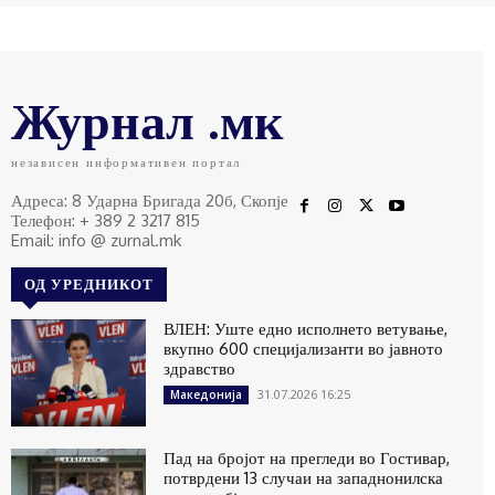
Журнал .мк
независен информативен портал
Адреса: 8 Ударна Бригада 20б, Скопје
Телефон: + 389 2 3217 815
Email: info @ zurnal.mk
ОД УРЕДНИКОТ
ВЛЕН: Уште едно исполнето ветување,
вкупно 600 специјализанти во јавното
здравство
31.07.2026 16:25
Македонија
Пад на бројот на прегледи во Гостивар,
потврдени 13 случаи на западнонилска