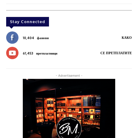
Stay Connected
КАКО
10,404
фанови
СЕ ПРЕТПЛАТИТЕ
61,453
претплатници
- Advertisement -