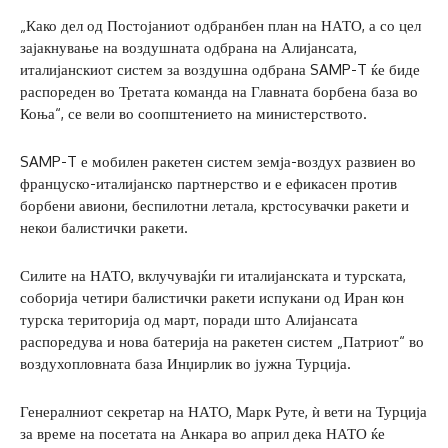
„Како дел од Постојаниот одбранбен план на НАТО, а со цел
зајакнување на воздушната одбрана на Алијансата,
италијанскиот систем за воздушна одбрана SAMP-T ќе биде
распореден во Третата команда на Главната борбена база во
Коња“, се вели во соопштението на министерството.
SAMP-T е мобилен ракетен систем земја-воздух развиен во
француско-италијанско партнерство и е ефикасен против
борбени авиони, беспилотни летала, крстосувачки ракети и
некои балистички ракети.
Силите на НАТО, вклучувајќи ги италијанската и турската,
соборија четири балистички ракети испукани од Иран кон
турска територија од март, поради што Алијансата
распоредува и нова батерија на ракетен систем „Патриот“ во
воздухопловната база Инџирлик во јужна Турција.
Генералниот секретар на НАТО, Марк Руте, ѝ вети на Турција
за време на посетата на Анкара во април дека НАТО ќе