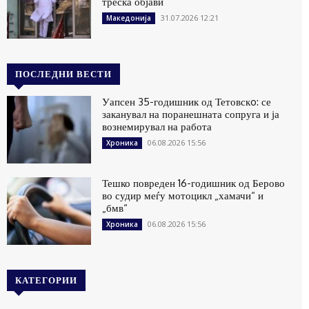
треска објави
31.07.2026 12:21
Македонија
ПОСЛЕДНИ ВЕСТИ
Уапсен 35-годишник од Тетовскo: се
заканувал на поранешната сопруга и ја
вознемирувал на работа
06.08.2026 15:56
Хроника
Тешко повреден 16-годишник од Берово
во судир меѓу мотоцикл „хамачи“ и
„бмв“
06.08.2026 15:56
Хроника
КАТЕГОРИИ