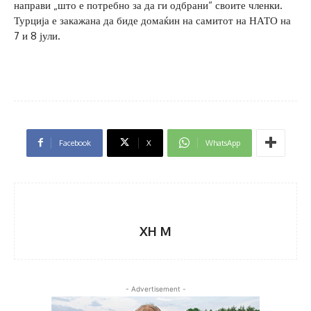
направи „што е потребно за да ги одбрани“ своите членки.
Турција е закажана да биде домаќин на самитот на НАТО на
7 и 8 јули.
Facebook
X
WhatsApp
XH M
- Advertisement -