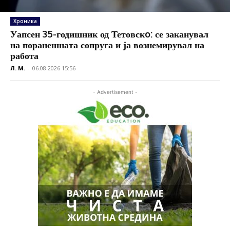
Хроника
Уапсен 35-годишник од Тетовскo: се заканувал
на поранешната сопруга и ја вознемирувал на
работа
Л. М.
-
06.08.2026 15:56
- Advertisement -