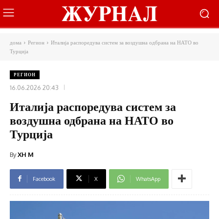
дома
Регион
Италија распоредува систем за воздушна одбрана на НАТО во
Турција
РЕГИОН
16.06.2026 20:43
Италија распоредува систем за
воздушна одбрана на НАТО во
Турција
By
XH M
Facebook
X
WhatsApp