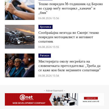
Тешко повреден 16-годишник од Берово
во судир меѓу мотоцикл „хамачи“ и
„бмв“
06.08.2026 15:56
Хроника
Сообраќајна незгода во Скопје: тешко
повреден мотоциклист и неговиот
сопатник
06.08.2026 15:55
Регион
Мистеријата околу несреќата на
словенечката претседателка: „Треба да
се каже кои биле нејзините сопатници“
06.08.2026 15:54
- Advertisement -