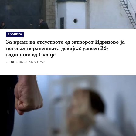
Хроника
За време на отсуството од затворот Идризово ја
истепал поранешната девојка: уапсен 26-
годишник од Скопје
Л. М.
-
06.08.2026 15:57