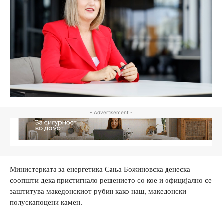
- Advertisement -
Министерката за енергетика Сања Божиновска денеска
соопшти дека пристигнало решението со кое и официјално се
заштитува македонскиот рубин како наш, македонски
полускапоцени камен.