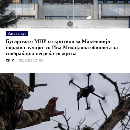
Македонија
Бугарското МНР со критики за Македонија
поради случајот со Ива Михајлова обвинета за
сообраќајна несреќа со жртва
XH M
-
08.08.2026 21:06