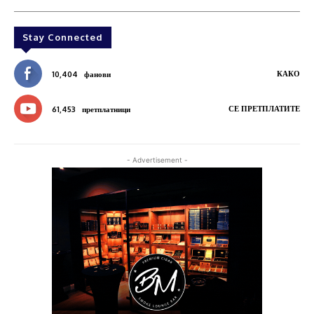
Stay Connected
КАКО
10,404
фанови
СЕ ПРЕТПЛАТИТЕ
61,453
претплатници
- Advertisement -