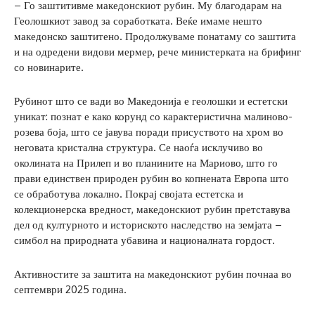
– Го заштитивме македонскиот рубин. Му благодарам на
Геолошкиот завод за соработката. Веќе имаме нешто
македонско заштитено. Продолжуваме понатаму со заштита
и на одредени видови мермер, рече министерката на брифинг
со новинарите.
Рубинот што се вади во Македонија е геолошки и естетски
уникат: познат е како корунд со карактеристична малиново-
розева боја, што се јавува поради присуството на хром во
неговата кристална структура. Се наоѓа исклучиво во
околината на Прилеп и во планините на Мариово, што го
прави единствен природен рубин во копнената Европа што
се обработува локално. Покрај својата естетска и
колекционерска вредност, македонскиот рубин претставува
дел од културното и историското наследство на земјата –
симбол на природната убавина и националната гордост.
Активностите за заштита на македонскиот рубин почнаа во
септември 2025 година.