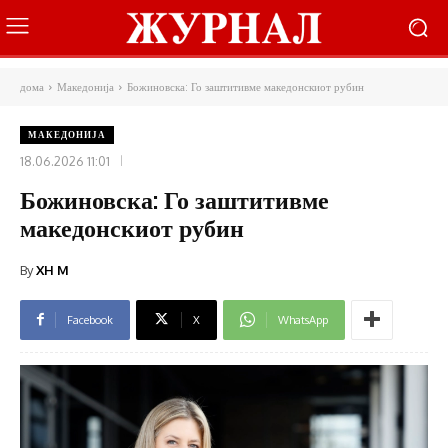
дома
Македонија
Божиновска: Го заштитивме македонскиот рубин
МАКЕДОНИЈА
18.06.2026 11:01
Божиновска: Го заштитивме
македонскиот рубин
By
XH M
Facebook
X
WhatsApp