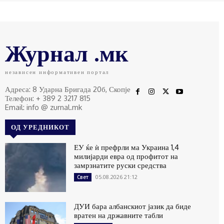
Журнал .мк
независен информативен портал
Адреса: 8 Ударна Бригада 20б, Скопје
Телефон: + 389 2 3217 815
Email: info @ zurnal.mk
ОД УРЕДНИКОТ
ЕУ ќе ѝ префрли ма Украина 1,4
милијарди евра од профитот на
замрзнатите руски средства
05.08.2026 21:12
Свет
ДУИ бара албанскиот јазик да биде
вратен на државните табли