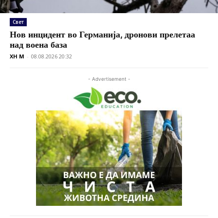
Свет
Нов инцидент во Германија, дронови прелетаа
над воена база
XH M
-
08.08.2026 20:32
- Advertisement -