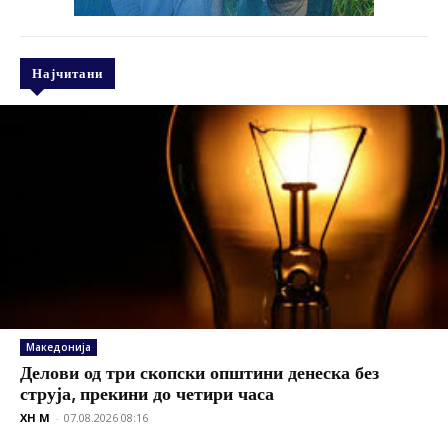
Најчитани
Македонија
Делови од три скопски општини денеска без
струја, прекини до четири часа
XH M
-
07.08.2026 08:16