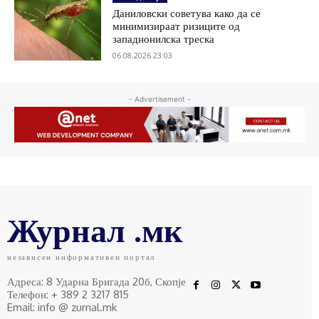
Даниловски советува како да се
минимизираат ризиците од
западнонилска треска
06.08.2026 23:03
- Advertisement -
Журнал .мк
независен информативен портал
Адреса: 8 Ударна Бригада 20б, Скопје
Телефон: + 389 2 3217 815
Email: info @ zurnal.mk