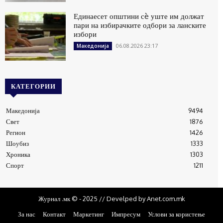
Единаесет општини сè уште им должат
пари на избирачките одбори за ланските
избори
06.08.2026 23:17
Македонија
КАТЕГОРИИ
Македонија
9494
Свет
1876
Регион
1426
Шоубиз
1333
Хроника
1303
Спорт
1211
Журнал .мк © - 2025 // Develped by Anet.com.mk
За нас
Контакт
Маркетинг
Импресум
Услови за користење