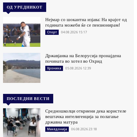
ОД УРЕДНИКОТ
Нејмар со шокантна изјава: На крајот од
годината можеби ќе се пензионирам!
04.08.2026 15:17
Спорт
Државјанка на Белорусија пронајдена
почината во хотел во Охрид
05.08.2026 12:39
Хроника
ПОСЛЕДНИ ВЕСТИ
Средношколци откриени дека користеле
вештачка интелигенција за полагање
државна матура
06.08.2026 23:18
Македонија