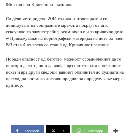
188 став 1 од Кривичниот законик.
Со девојчето родено 2014 година контактирале и се
допишувале на социјалните мрежи, а покрај тоа што
сексуално го злоупотребил, осомничен е и за кривично дело
– Прикажување на порнографски материјал на дете од член
193 став 4 во врска со став 3 од Кривичниот законик.
Поради опасност од бегство, можност осомничениот да го
повтори делото, но и да влијае врз оштетената и нејзиниот
исказ и врз други сведоци, јавниот обвинител до судијата на
претходна постапка достави предлог за определување мерка
притвор.
Facebook
X
WhatsApp