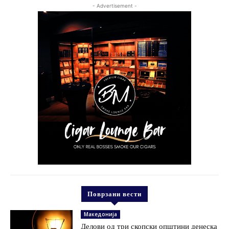
- Advertisement -
Поврзани вести
Македонија
Делови од три скопски општини денеска