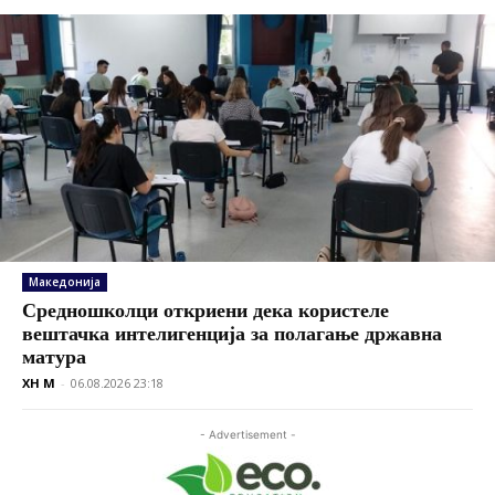
Македонија
Средношколци откриени дека користеле
вештачка интелигенција за полагање државна
матура
XH M
-
06.08.2026 23:18
- Advertisement -