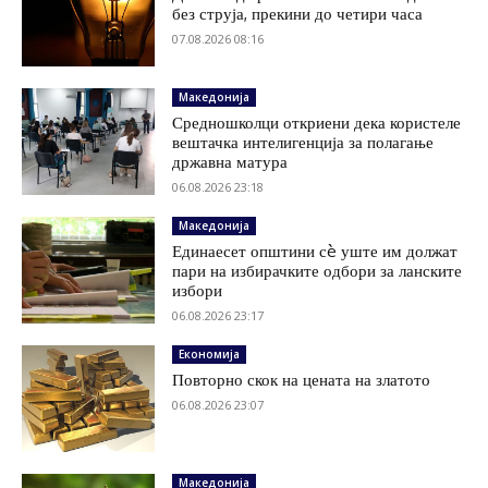
без струја, прекини до четири часа
07.08.2026 08:16
Македонија
Средношколци откриени дека користеле
вештачка интелигенција за полагање
државна матура
06.08.2026 23:18
Македонија
Единаесет општини сè уште им должат
пари на избирачките одбори за ланските
избори
06.08.2026 23:17
Економија
Повторно скок на цената на златото
06.08.2026 23:07
Македонија