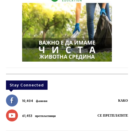
Stay Connected
КАКО
10,404
фанови
СЕ ПРЕТПЛАТИТЕ
61,453
претплатници