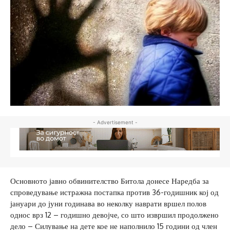
- Advertisement -
Основното јавно обвинителство Битола донесе Наредба за
спроведување истражна постапка против 36-годишник кој од
јануари до јуни годинава во неколку наврати вршел полов
однос врз 12 – годишно девојче, со што извршил продолжено
дело – Силување на дете кое не наполнило 15 години од член