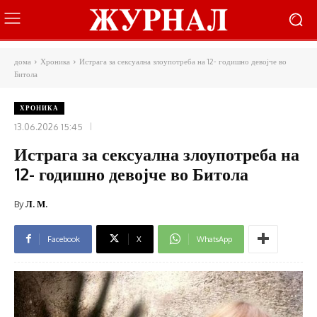
дома
Хроника
Истрага за сексуална злоупотреба на 12- годишно девојче во
Битола
ХРОНИКА
13.06.2026 15:45
Истрага за сексуална злоупотреба на
12- годишно девојче во Битола
By
Л. М.
Facebook
X
WhatsApp