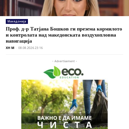
Македонија
Проф. д-р Татјана Бошков ги презема кормилото
и контролата над македонската воздухопловна
навигација
XH M
-
08.08.2026 23:16
- Advertisement -