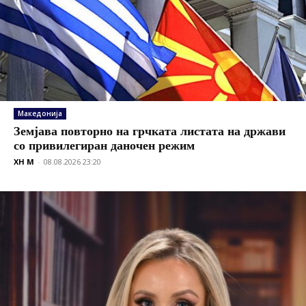
Македонија
Земјава повторно на грчката листата на држави
со привилегиран даночен режим
XH M
-
08.08.2026 23:20