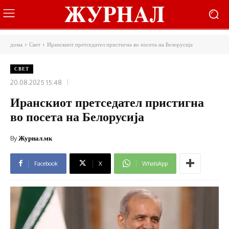
дома
Свет
Иранскиот претседател пристигна во посета на Белорусија
СВЕТ
20.08.2025 15:48
Иранскиот претседател пристигна
во посета на Белорусија
By
Журнал.мк
Facebook
X
WhatsApp