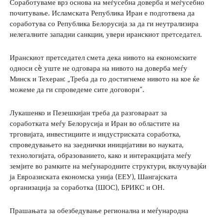
Соработуваме врз основа на меѓусебна доверба и меѓусебно
почитување. Исламската Република Иран е подготвена да
соработува со Република Белорусија за да ги неутрализира
нелегалните западни санкции, увери иранскиот претседател.
Иранскиот претседател смета дека нивото на економските
односи сè уште не одговара на нивото на доверба меѓу
Минск и Техеран: „Треба да го достигнеме нивото на кое ќе
можеме да ги спроведеме сите договори“.
Лукашенко и Пезешкијан треба да разговараат за
соработката меѓу Белорусија и Иран во областите на
трговијата, инвестициите и индустриската соработка,
спроведувањето на заеднички иницијативи во науката,
технологијата, образованието, како и интеракцијата меѓу
земјите во рамките на меѓународните структури, вклучувајќи
ја Евроазиската економска унија (ЕЕУ), Шангајската
организација за соработка (ШОС), БРИКС и ОН.
Прашањата за обезбедување регионална и меѓународна