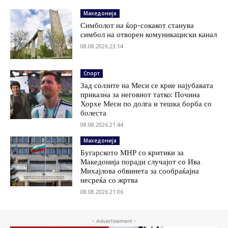
Македонија
Симболот на ќор-сокакот станува
симбол на отворен комуникациски канал
08.08.2026 23:14
Спорт
Зад солзите на Меси се крие најубавата
приказна за неговиот татко: Почина
Хорхе Меси по долга и тешка борба со
болеста
08.08.2026 21:44
Македонија
Бугарското МНР со критики за
Македонија поради случајот со Ива
Михајлова обвинета за сообраќајна
несреќа со жртва
08.08.2026 21:06
- Advertisement -