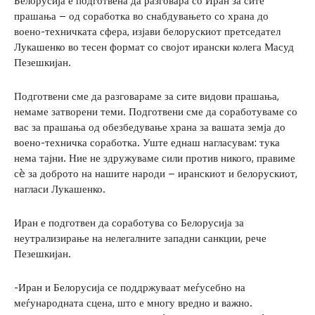
Белорусија е подготвена да разговара со Иран за сите
прашања – од соработка во снабдувањето со храна до
воено-техничката сфера, изјави белорускиот претседател
Лукашенко во тесен формат со својот ирански колега Масуд
Пезешкијан.
Подготвени сме да разговараме за сите видови прашања,
немаме затворени теми. Подготвени сме да соработуваме со
вас за прашања од обезбедување храна за вашата земја до
воено-техничка соработка. Уште еднаш нагласувам: тука
нема тајни. Ние не здружуваме сили против никого, правиме
сè за доброто на нашите народи – иранскиот и белорускиот,
нагласи Лукашенко.
Иран е подготвен да соработува со Белорусија за
неутрализирање на нелегалните западни санкции, рече
Пезешкијан.
-Иран и Белорусија се поддржуваат меѓусебно на
меѓународната сцена, што е многу вредно и важно.