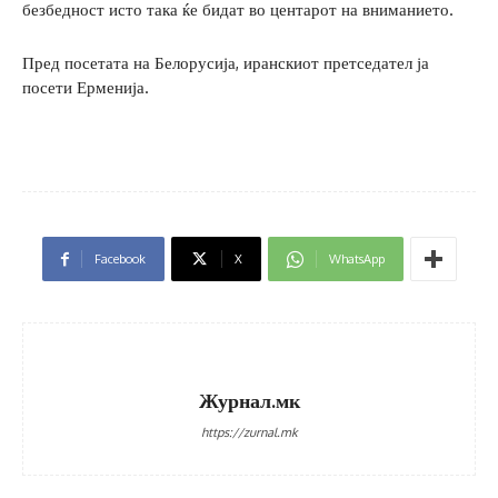
безбедност исто така ќе бидат во центарот на вниманието.
Пред посетата на Белорусија, иранскиот претседател ја
посети Ерменија.
Facebook
X
WhatsApp
Журнал.мк
https://zurnal.mk