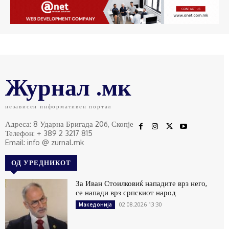
Журнал .мк
независен информативен портал
Адреса: 8 Ударна Бригада 20б, Скопје
Телефон: + 389 2 3217 815
Email: info @ zurnal.mk
ОД УРЕДНИКОТ
За Иван Стоилковиќ нападите врз него,
се напади врз српскиот народ
02.08.2026 13:30
Македонија