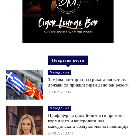
Поврзани вести
Македонија
Земјава повторно на грчката листата на
држави со привилегиран даночен режим
08.08.2026 23:20
Македонија
Проф. д-р Татјана Бошков ги презема
кормилото и контролата над
македонската воздухопловна навигација
08.08.2026 23:16