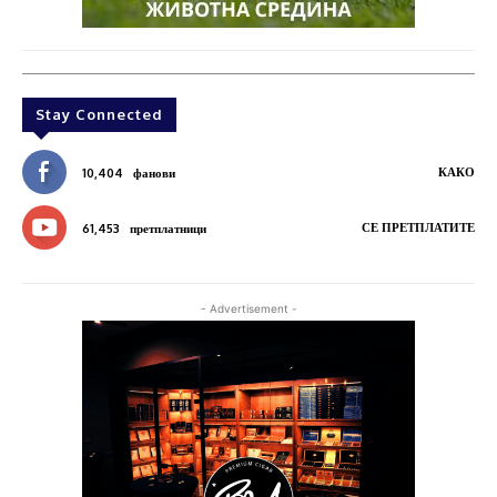
Stay Connected
КАКО
10,404
фанови
СЕ ПРЕТПЛАТИТЕ
61,453
претплатници
- Advertisement -