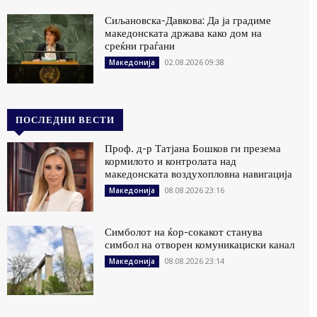
Сиљановска-Давкова: Да ја градиме
македонската држава како дом на
среќни граѓани
02.08.2026 09:38
Македонија
ПОСЛЕДНИ ВЕСТИ
Проф. д-р Татјана Бошков ги презема
кормилото и контролата над
македонската воздухопловна навигација
08.08.2026 23:16
Македонија
Симболот на ќор-сокакот станува
симбол на отворен комуникациски канал
08.08.2026 23:14
Македонија