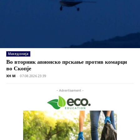
Македонија
Во вторник авионско прскање против комарци
во Скопје
XH M
-
07.08.2026 23:39
- Advertisement -