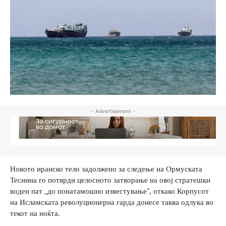
- Advertisement -
Новото иранско тело задолжено за следење на Ормуската
Теснина го потврди целосното затворање на овој стратешки
воден пат „до понатамошно известување“, откако Корпусот
на Исламската револуционерна гарда донесе таква одлука во
текот на ноќта.