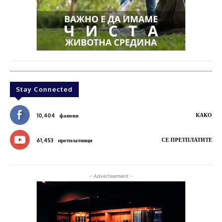
Stay Connected
КАКО
10,404
фанови
СЕ ПРЕТПЛАТИТЕ
61,453
претплатници
- Advertisement -