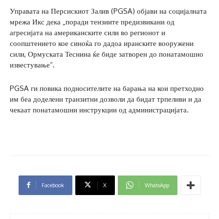
Управата на Персискиот Залив (PGSA) објави на социјалната
мрежа Икс дека „поради тензиите предизвикани од
агресијата на американските сили во регионот и
соопштението кое синоќа го дадоа иранските вооружени
сили, Ормуската Теснина ќе биде затворен до понатамошно
известување“.
PGSA ги повика подносителите на барања на кои претходно
им беа доделени транзитни дозволи да бидат трпеливи и да
чекаат понатамошни инструкции од администрацијата.
Facebook
X
WhatsApp