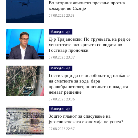
Во вторник авионско прскање против
комарци во Скопје
07.08.2026 23:39
Македонија
Д-р Трајановски: По труењата, на ред се
хепатитите ако кризата со водата во
Гостивар продолжи
07.08.2026 23:37
Македонија
Гостиварци да се ослободат од плаќање
на сметките за вода, бара
правобранителот, општината и владата
немаат решение
07.08.2026 23:36
Македонија
Зошто планот за спасување на
југословенската економија не успеа?
07.08.2026 22:37