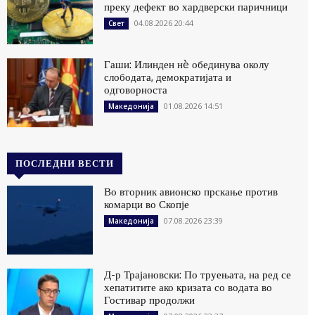
преку дефект во хардверски паричници
04.08.2026 20:44
Свет
Гаши: Илинден нè обединува околу
слободата, демократијата и
одговорноста
01.08.2026 14:51
Македонија
ПОСЛЕДНИ ВЕСТИ
Во вторник авионско прскање против
комарци во Скопје
07.08.2026 23:39
Македонија
Д-р Трајановски: По труењата, на ред се
хепатитите ако кризата со водата во
Гостивар продолжи