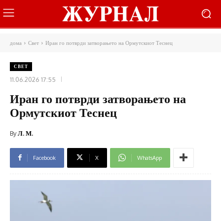
дома
Свет
Иран го потврди затворањето на Ормутскиот Теснец
СВЕТ
11.06.2026 17:55
Иран го потврди затворањето на
Ормутскиот Теснец
By
Л. М.
Facebook
X
WhatsApp