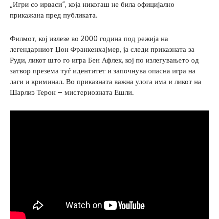
„Игри со ирваси“, која никогаш не била официјално
прикажана пред публиката.
Филмот, кој излезе во 2000 година под режија на
легендарниот Џон Франкенхајмер, ја следи приказната за
Руди, ликот што го игра Бен Афлек, кој по излегувањето од
затвор презема туѓ идентитет и започнува опасна игра на
лаги и криминал. Во приказната важна улога има и ликот на
Шарлиз Терон – мистериозната Ешли.