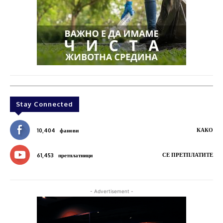
Stay Connected
КАКО
10,404
фанови
СЕ ПРЕТПЛАТИТЕ
61,453
претплатници
- Advertisement -