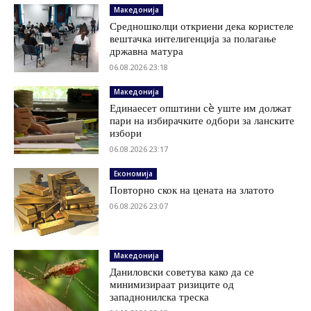
Македонија
Средношколци откриени дека користеле
вештачка интелигенција за полагање
државна матура
06.08.2026 23:18
Македонија
Единаесет општини сè уште им должат
пари на избирачките одбори за ланските
избори
06.08.2026 23:17
Економија
Повторно скок на цената на златото
06.08.2026 23:07
Македонија
Даниловски советува како да се
минимизираат ризиците од
западнонилска треска