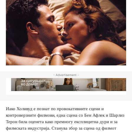
- Advertisement -
Иако Холивуд е познат по провокативните сцени и
контроверзните филмови, една сцена со Бен Афлек и Шарлиз
Терон била оценета како премногу експлицитна дури и за
филмската индустрија. Станува збор за сцена од филмот