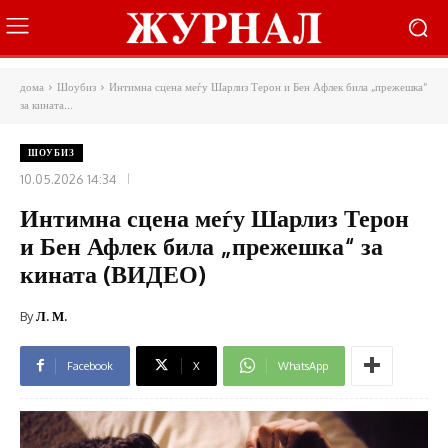
дома
Шоубиз
Интимна сцена меѓу Шарлиз Терон и Бен Афлек била „прежешка“
за кината...
ШОУБИЗ
10.05.2026 14:34
Интимна сцена меѓу Шарлиз Терон
и Бен Афлек била „прежешка“ за
кината (ВИДЕО)
By
Л. М.
Facebook
X
WhatsApp