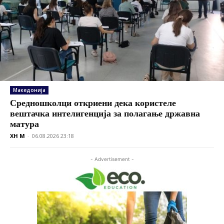
Македонија
Средношколци откриени дека користеле
вештачка интелигенција за полагање државна
матура
XH M
-
06.08.2026 23:18
- Advertisement -