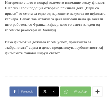
Интересно е што и покрај големото внимание околу филмот,
Шарлиз Терон подоцна отворено признала дека „Игри со
ирваси“ го смета за едно од најлошите искуства во нејзината
кариера. Сепак, таа истакнала дека никогаш нема да зажали
што работела со Франкенхајмер, кого го смета за еден од
големите режисери на Холивуд.
Иако филмот не доживеа голем успех, приказната за
„забранетата“ сцена и денес предизвикува љубопитност кај
филмските фанови ширум светот.
Facebook
X
WhatsApp