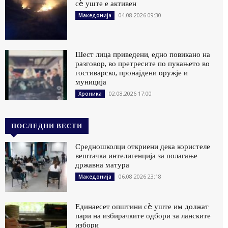
сè уште е активен
04.08.2026 09:30
Македонија
Шест лица приведени, едно повикано на
разговор, во претресите по пукањето во
гостиварско, пронајдени оружје и
муниција
02.08.2026 17:00
Хроника
ПОСЛЕДНИ ВЕСТИ
Средношколци откриени дека користеле
вештачка интелигенција за полагање
државна матура
06.08.2026 23:18
Македонија
Единаесет општини сè уште им должат
пари на избирачките одбори за ланските
избори