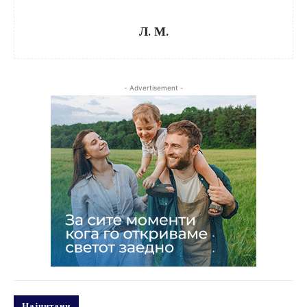
Л. М.
- Advertisement -
Најчитани