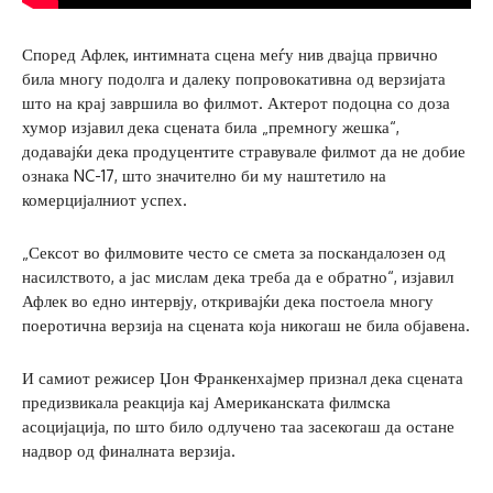
Според Афлек, интимната сцена меѓу нив двајца првично
била многу подолга и далеку попровокативна од верзијата
што на крај завршила во филмот. Актерот подоцна со доза
хумор изјавил дека сцената била „премногу жешка“,
додавајќи дека продуцентите стравувале филмот да не добие
ознака NC-17, што значително би му наштетило на
комерцијалниот успех.
„Сексот во филмовите често се смета за поскандалозен од
насилството, а јас мислам дека треба да е обратно“, изјавил
Афлек во едно интервју, откривајќи дека постоела многу
поеротична верзија на сцената која никогаш не била објавена.
И самиот режисер Џон Франкенхајмер признал дека сцената
предизвикала реакција кај Американската филмска
асоцијација, по што било одлучено таа засекогаш да остане
надвор од финалната верзија.