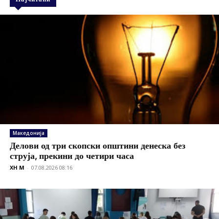
Македонија
Делови од три скопски општини денеска без
струја, прекини до четири часа
XH M
-
07.08.2026 08:16