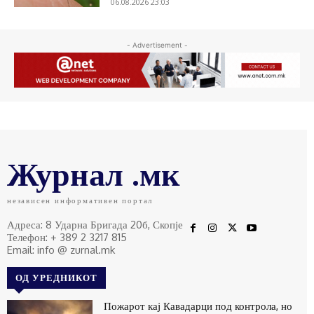
06.08.2026 23:03
- Advertisement -
Журнал .мк
независен информативен портал
Адреса: 8 Ударна Бригада 20б, Скопје
Телефон: + 389 2 3217 815
Email: info @ zurnal.mk
ОД УРЕДНИКОТ
Пожарот кај Кавадарци под контрола, но