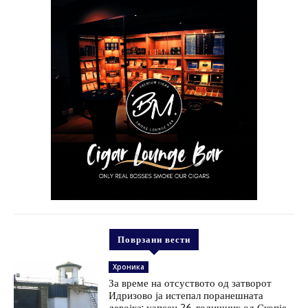
Поврзани вести
Хроника
За време на отсуството од затворот
Идризово ја истепал поранешната
девојка: уапсен 26-годишник од Скопје