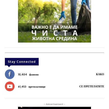
Stay Connected
КАКО
10,404
фанови
СЕ ПРЕТПЛАТИТЕ
61,453
претплатници
- Advertisement -