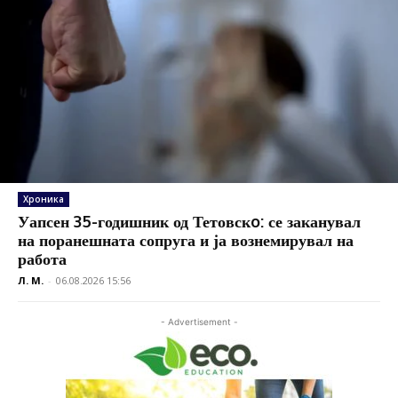
Хроника
Уапсен 35-годишник од Тетовскo: се заканувал
на поранешната сопруга и ја вознемирувал на
работа
Л. М.
-
06.08.2026 15:56
- Advertisement -