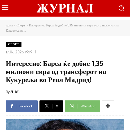
дома
Спорт
Интересно: Барса ќе добие 1,35 милиони евра од трансферот на
Кукуреља во...
СПОРТ
17.06.2026 19:19
Интересно: Барса ќе добие 1,35
милиони евра од трансферот на
Кукуреља во Реал Мадрид!
By
Л. М.
Facebook
X
WhatsApp