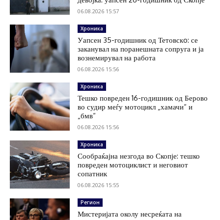
06.08.2026 15:57
Хроника
Уапсен 35-годишник од Тетовскo: се
заканувал на поранешната сопруга и ја
вознемирувал на работа
06.08.2026 15:56
Хроника
Тешко повреден 16-годишник од Берово
во судир меѓу мотоцикл „хамачи“ и
„бмв“
06.08.2026 15:56
Хроника
Сообраќајна незгода во Скопје: тешко
повреден мотоциклист и неговиот
сопатник
06.08.2026 15:55
Регион
Мистеријата околу несреќата на