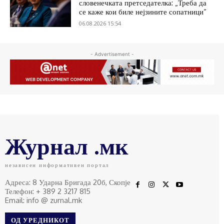
словенечката претседателка: „Треба да
се каже кои биле нејзините сопатници“
06.08.2026 15:54
- Advertisement -
Журнал .мк
независен информативен портал
Адреса: 8 Ударна Бригада 20б, Скопје
Телефон: + 389 2 3217 815
Email: info @ zurnal.mk
ОД УРЕДНИКОТ