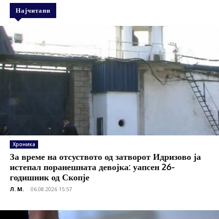
Најчитани
Хроника
За време на отсуството од затворот Идризово ја
истепал поранешната девојка: уапсен 26-
годишник од Скопје
Л. М.
-
06.08.2026 15:57