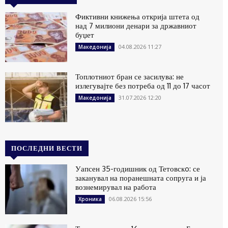
Фиктивни книжења открија штета од
над 7 милиони денари за државниот
буџет
04.08.2026 11:27
Македонија
Топлотниот бран се засилува: не
излегувајте без потреба од 11 до 17 часот
31.07.2026 12:20
Македонија
ПОСЛЕДНИ ВЕСТИ
Уапсен 35-годишник од Тетовскo: се
заканувал на поранешната сопруга и ја
вознемирувал на работа
06.08.2026 15:56
Хроника