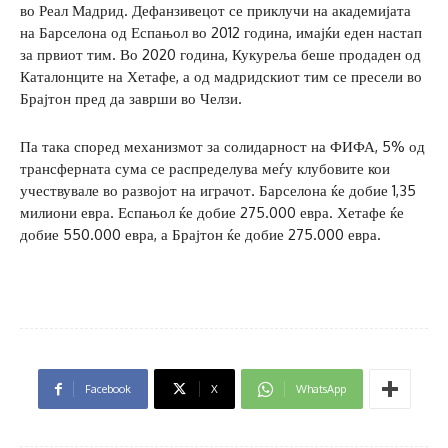
во Реал Мадрид. Дефанзивецот се приклучи на академијата
на Барселона од Еспањол во 2012 година, имајќи еден настап
за првиот тим. Во 2020 година, Кукуреља беше продаден од
Каталонците на Хетафе, а од мадридскиот тим се пресели во
Брајтон пред да заврши во Челзи.
Па така според механизмот за солидарност на ФИФА, 5% од
трансферната сума се распределува меѓу клубовите кои
учествувале во развојот на играчот. Барселона ќе добие 1,35
милиони евра. Еспањол ќе добие 275.000 евра. Хетафе ќе
добие 550.000 евра, а Брајтон ќе добие 275.000 евра.
Facebook
X
WhatsApp