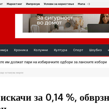
кт
Маркетинг
Импресум
Услови за користење
Мапа
омија
Хроника
Колумни
Култура
Спорт
Шоубиз
 им должат пари на избирачките одбори за ланските избори
а на златото
азар останува мирен
искачи за 0,14 %, обврз
ен