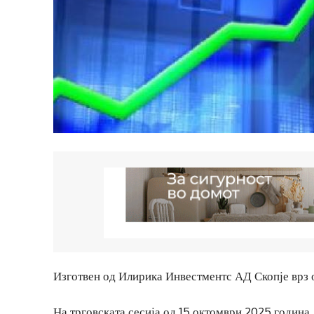
Изготвен од Илирика Инвестментс АД Скопје врз 
На трговската сесија од 15 октомври 2025 година