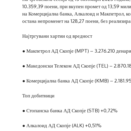
10.359,39 поени, при вкупен промет од 13,59 мил
на Комерцијална банка, Алкалоид и Макпетрол, к
остана непроменет на 128,27 поени, без реализир
Најтргувани хартии од вредност
● Макпетрол АД Скопје (MPT) – 3.276.210 денар
● Македонски Телеком АД Скопје (TEL) – 2.870.1
● Комерцијална банка АД Скопје (KMB) – 2.181.9
Топ добитници
● Стопанска банка АД Скопје (STB) +0,72%
● Алкалоид АД Скопје (ALK) +0,51%