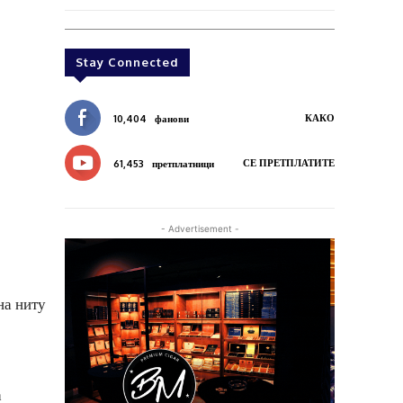
Stay Connected
КАКО
10,404
фанови
СЕ ПРЕТПЛАТИТЕ
61,453
претплатници
- Advertisement -
на ниту
а