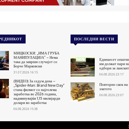
РЕДНИКОТ
ПОСЛЕДНИ ВЕСТИ
МИЦКОСКИ: „ИМА ГРУБА
МАНИПУЛАЦИЈА“ – Нема
Единаесет општи
така да заврши случајот со
им должат пари н
Борче Марковски
одбори за ланскит
31.07.2026 16:15
06.08.2026 23:17
(ВИДЕО) За седум дена –
Повторно скок на 
„Spider-Man: Brand New Day“
златото
стана филмот со најголема
заработка во 2026 година,
06.08.2026 23:07
надминувајќи 1,15 милијарди
долари во заработка
06.08.2026 15:38