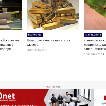
Економија
Македонија
 сè уште им
Повторно скок на цената на
Даниловски со
ирачките
златото
минимизираат
 избори
западнонилск
06.08.2026 23:07
06.08.2026 23:03
- Advertisement -