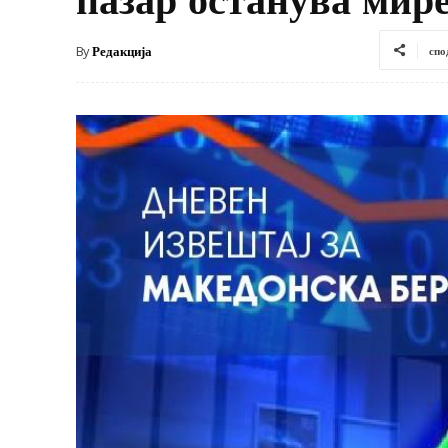
By
Редакција
спо