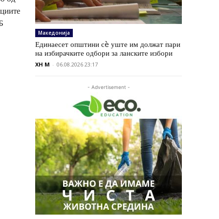
кциите
Б
Македонија
Единаесет општини сè уште им должат пари
на избирачките одбори за ланските избори
XH M
-
06.08.2026 23:17
- Advertisement -