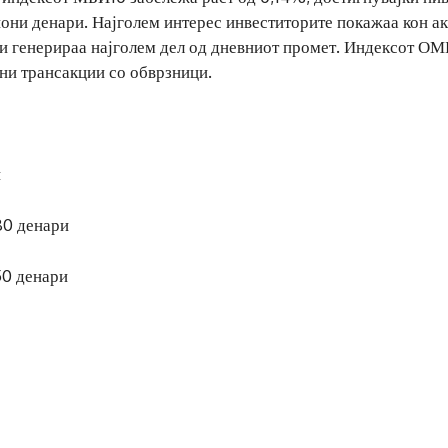
иони денари. Најголем интерес инвеститорите покажаа кон а
ои генерираа најголем дел од дневниот промет. Индексот ОМ
ани трансакции со обврзници.
и
80 денари
50 денари