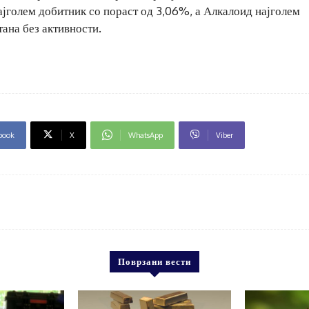
најголем добитник со пораст од 3,06%, а Алкалоид најголем
ана без активности.
book
X
WhatsApp
Viber
Поврзани вести