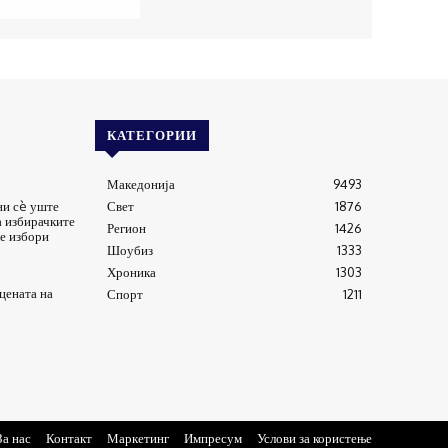
КАТЕГОРИИ
Македонија
9493
ни сè уште
Свет
1876
а избирачките
Регион
1426
е избори
Шоубиз
1333
Хроника
1303
цената на
Спорт
1211
За нас
Контакт
Маркетинг
Импресум
Услови за користење