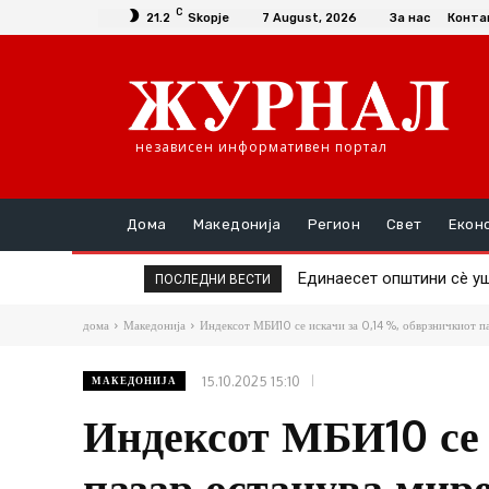
C
21.2
Skopje
7 August, 2026
За нас
Конта
независен информативен портал
Дома
Македонија
Регион
Свет
Екон
Единаесет општини сè уште
Повторно скок на ценат
ПОСЛЕДНИ ВЕСТИ
дома
Македонија
Индексот МБИ10 се искачи за 0,14 %, обврзничкиот п
15.10.2025 15:10
МАКЕДОНИЈА
Индексот МБИ10 се 
пазар останува мир