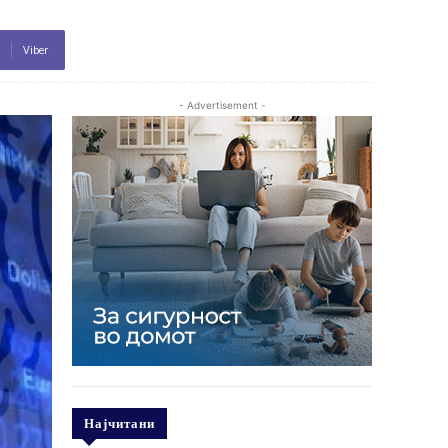
Viber
- Advertisement -
Најчитани