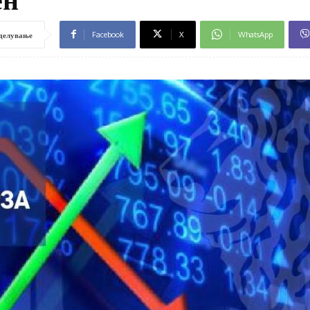
Facebook
X
WhatsApp
делување