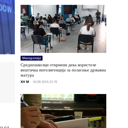
Македонија
Средношколци откриени дека користеле
вештачка интелигенција за полагање државна
матура
XH M
-
06.08.2026 23:18
во од