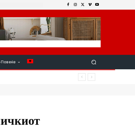
+Повеќе
ничкиот