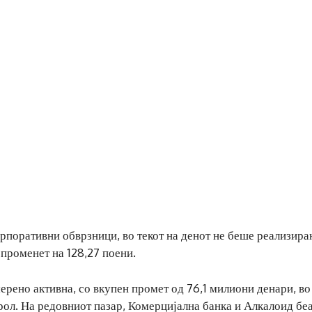
орпоративни обврзници, во текот на денот не беше реализира
променет на 128,27 поени.
рено активна, со вкупен промет од 76,1 милиони денари, во
трол. На редовниот пазар, Комерцијална банка и Алкалоид бе