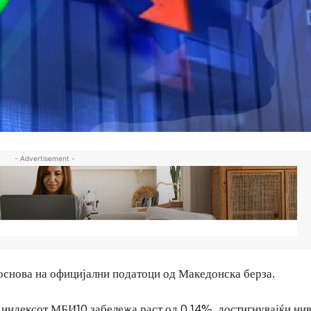
- Advertisement -
основа на официјални податоци од Македонска берза.
, индексот МБИ10 забележа раст од 0,14%, достигнувајќи ни