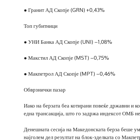
● Гранит АД Скопје (GRN) +0,43%
Топ губитници
● УНИ Банка АД Скопје (UNI) –1,08%
● Макстил АД Скопје (MST) –0,75%
● Макпетрол АД Скопје (MPT) –0,46%
Обврзнички пазар
Иако на берзата беа котирани повеќе државни и к
една трансакција, што го задржа индексот ОМБ не
Денешната сесија на Македонската берза беше уме
најголем дел резултат на блок-зделката со Макпе