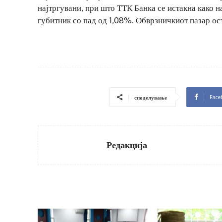
најтргувани, при што ТТК Банка се истакна како 
губитник со пад од 1,08%. Обврзничкиот пазар ост
Face
споделување
Редакција