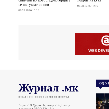
снимени во Котор: Црногорците
покрив на куќа
се шегуваат со нив
06.08.2026 15:35
06.08.2026 15:36
Журнал .мк
ОД У
независен информативен портал
Адреса: 8 Ударна Бригада 20б, Скопје
Телефон: + 389 2 3217 815