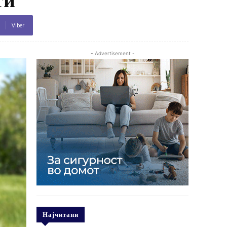
Viber
- Advertisement -
Најчитани