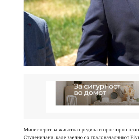
Министерот за животна средина и просторно план
Студеничани, каде заедно со градоначалникот Еј