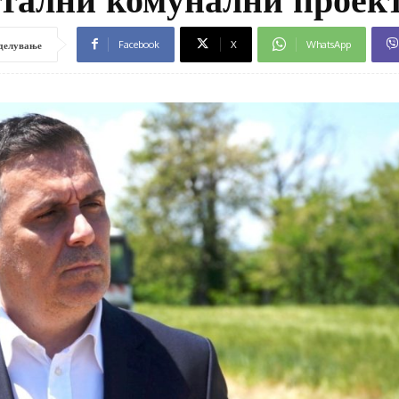
Facebook
X
WhatsApp
делување