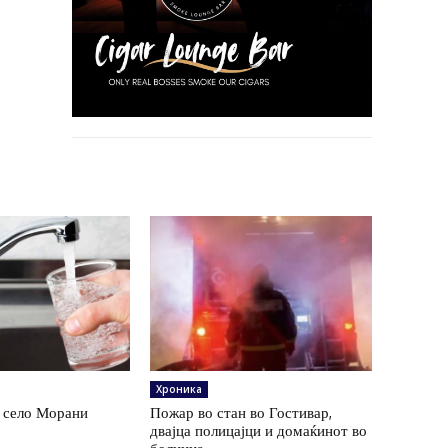
Хроника
а село Морани
Пожар во стан во Гостивар,
двајца полицајци и домаќинот во