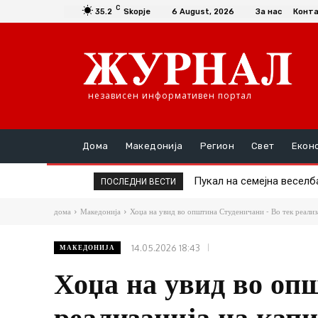
C
35.2
Skopje
6 August, 2026
За нас
Конт
независен информативен портал
Дома
Македонија
Регион
Свет
Екон
Пукал на семејна веселба 
Завршија вонредните ин
ПОСЛЕДНИ ВЕСТИ
дома
Македонија
Хоџа на увид во општина Студеничани - Во тек реализа
14.05.2026 18:43
МАКЕДОНИЈА
Хоџа на увид во оп
реализација на кап