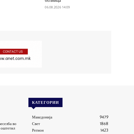
болница
06.08.2026 14:09
КАТЕГОРИИ
Македонија
9479
веселба во
Свет
1868
 оштетил
Регион
1423