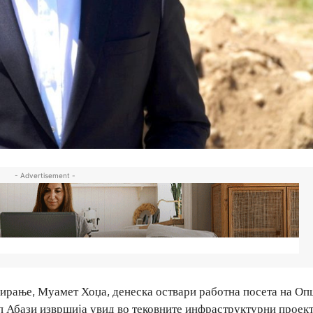
- Advertisement -
ирање, Муамет Хоџа, денеска оствари работна посета на О
уп Абази извршија увид во тековните инфраструктурни проек