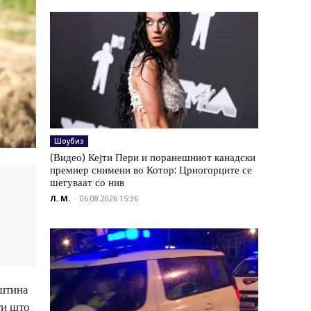
Шоубиз
(Видео) Кејти Пери и поранешниот канадски
премиер снимени во Котор: Црногорците се
шегуваат со нив
Л. М.
-
06.08.2026 15:36
пштина
ти што