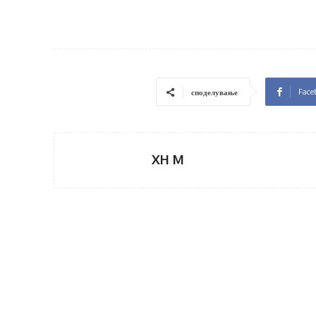
Face
споделување
XH M