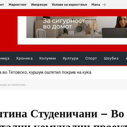
акт
Маркетинг
Импресум
Услови за користење
Мапа
омија
Хроника
Колумни
Култура
Спорт
Шоубиз
во Тетовско, куршум оштетил покрив на куќа
спекциски надзори за лекувањето на 19-годишната родилка од
ција на капитални...
штина Студеничани – Во
итални комунални проек