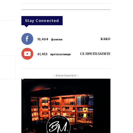
Stay Connected
КАКО
10,404
фанови
СЕ ПРЕТПЛАТИТЕ
61,453
претплатници
- Advertisement -