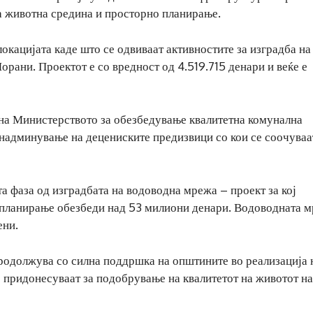
а животна средина и просторно планирање.
локацијата каде што се одвиваат активностите за изградба на
рани. Проектот е со вредност од 4.519.715 денари и веќе е
 на Министерството за обезбедување квалитетна комунална
е надминување на децениските предизвици со кои се соочуваа
та фаза од изградбата на водоводна мрежа – проект за кој
 планирање обезбеди над 53 милиони денари. Водоводната м
ени.
родолжува со силна поддршка на општините во реализација 
 придонесуваат за подобрување на квалитетот на животот на