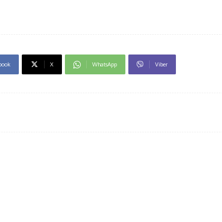
book
X
WhatsApp
Viber