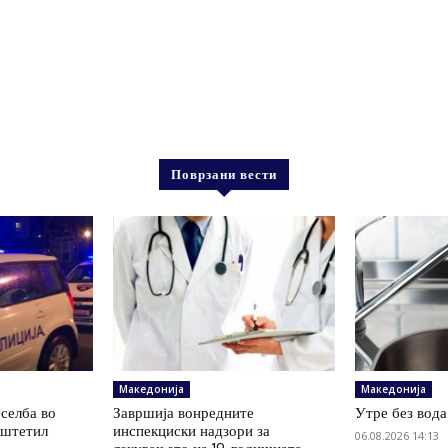
Поврзани вести
Македонија
Македонија
еселба во
Завршија вонредните
Утре без вод
оштетил
инспекциски надзори за
06.08.2026 14:13