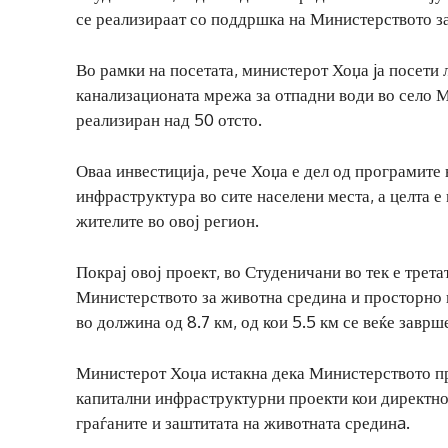
се реализираат со поддршка на Министерството з
Во рамки на посетата, министерот Хоџа jа посети 
канализационата мрежа за отпадни води во село Мо
реализиран над 50 отсто.
Оваа инвестиција, рече Хоџа е дел од програмите
инфраструктура во сите населени места, а целта 
жителите во овој регион.
Покрај овој проект, во Студеничани во тек е трета
Министерството за животна средина и просторно
во должина од 8.7 км, од кои 5.5 км се веќе заврш
Министерот Хоџа истакна дека Министерството п
капитални инфраструктурни проекти кои директно
граѓаните и заштитата на животната срединa.