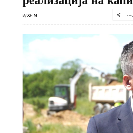
By
XH M
спо