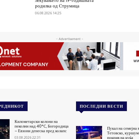
лекувањето на 19-годишната
родилка од Струмица
06.08.2026 14:25
- Advertisement -
РЕДНИКОТ
ПОСЛЕДНИ ВЕСТИ
Километарски колони на
пеколни над 40°C, Богородица
Пукал на семејна 
– Евзони денеска пред колапс
Тетовско, куршум
03.08.2026 22:31
покрив на куќа