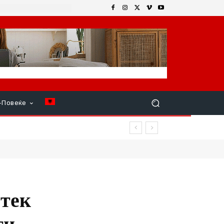
+Повеќе
 Струмица
 тек
ти