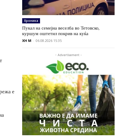
Хроника
Пукал на семејна веселба во Тетовско,
куршум оштетил покрив на куќа
XH M
-
06.08.2026 15:35
- Advertisement -
т
режа е
на