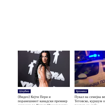
Шоубиз
Хроника
(Видео) Кејти Пери и
Пукал на семејна в
поранешниот канадски премиер
Тетовско, куршум 