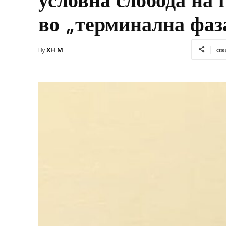
во „терминална фаз
By
XH M
спо