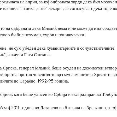
редината на април, за кој одбраната тврди дека бил мозочен
 влошила“ и дека „сите“ лекари „се согласуваат дека тој е в
ето на одбраната дека Младиќ нема и не може да има соодве
ритвор би бил нехуман, суров и понижувачки.
ене, не сум убеден дека хуманитарните и сочувствителните
ќ“, заклучи Гати Сантана.
 Српска, генерал Младиќ, беше осуден на доживотен затвор
осторства против човештвото врз муслиманите и Хрватите в
вилите во Сараево, 1992-95 година.
 година, кога беше уапсен во Србија и екстрадиран во Трибун
6 мај 2011 година во Лазарево во близина на Зрењанин, а то