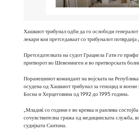
Хашкиот трибунал одби да го ослободи генералот 
лекари кои претседаваат со трибуналот потврдија 
Претседателката на судот Грациела Гати го прифа
притворот во Шевенинген и во притворската болни
Поранешниот командант на војската на Република 
осудена од Хашкиот трибунал за геноцид и воени 
Босна и Херцеговина од 1992 до 1995 година.
„Младиќ со години е во кревка и ранлива состојб
сочувствителна грижа од медицинската служба, во
судијката Сантана.