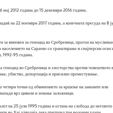
 мај 2012 година до 15 декември 2016 година.
адиќ на 22 ноември 2017 година, а конечната пресуда на 8 ј
н за виновен за геноцид во Сребреница, прогон на муслима
 населението на Сараево со гранатирање и снајперски оган 
 1992-95 година.
а геноцид во Сребреница и злосторства против човештвото в
ање, убиство, депортација и присилно преместување.
по четири точки од обвинението за кршење на законите или
 напади врз цивили и земање заложници.
лот на 25 јули 1995 година и остана на слобода до неговото
рите во Хаг утврдија дека претрпел три мозочни удари.