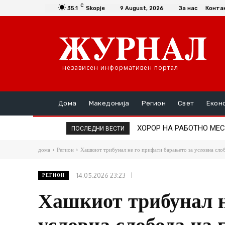
C
35.1
Skopje
9 August, 2026
За нас
Конта
независен информативен портал
Дома
Македонија
Регион
Свет
Екон
ХОРОР НА РАБОТНО МЕСТО: Д
ИЗБЕГНАТА ТРАГЕДИЈА Н
ПОСЛЕДНИ ВЕСТИ
дома
Регион
Хашкиот трибунал не го прифати барањето за условна слоб
14.05.2026 23:23
РЕГИОН
Хашкиот трибунал н
условна слобода на 