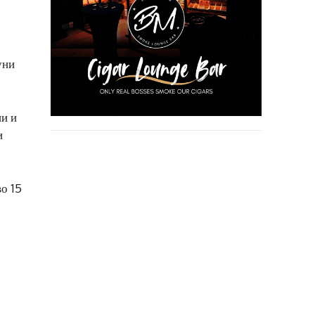
уни
ни и
и
о 15