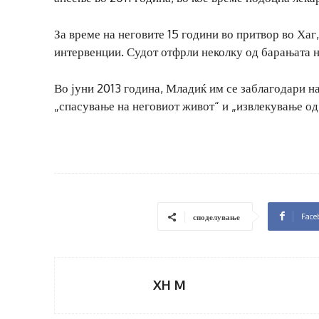
За време на неговите 15 години во притвор во Ха
интервенции. Судот отфрли неколку од барањата н
Во јуни 2013 година, Младиќ им се заблагодари н
„спасување на неговиот живот“ и „извлекување од 
Face
споделување
XH M