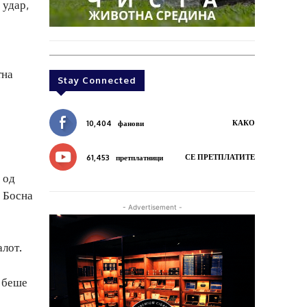
 удар,
о
тна
Stay Connected
КАКО
10,404
фанови
СЕ ПРЕТПЛАТИТЕ
61,453
претплатници
 од
о Босна
- Advertisement -
алот.
ј беше