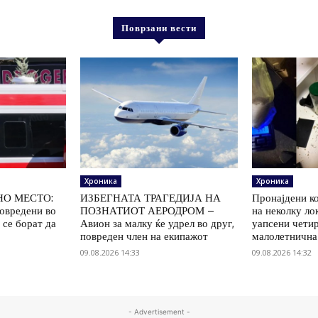
Поврзани вести
Хроника
Хроника
НО МЕСТО:
ИЗБЕГНАТА ТРАГЕДИЈА НА
Пронајдени к
повредени во
ПОЗНАТИОТ АЕРОДРОМ –
на неколку ло
 се борат да
Авион за малку ќе удрел во друг,
уапсени четир
повреден член на екипажот
малолетнична
09.08.2026 14:33
09.08.2026 14:32
- Advertisement -