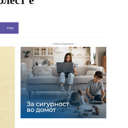
Viber
- Advertisement -