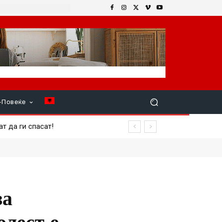
+Повеќе
а ги спасат!
повреден член на екипажот
за
олест е