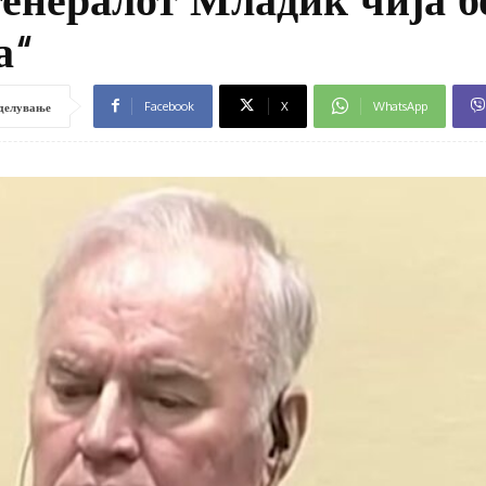
а“
Facebook
X
WhatsApp
делување