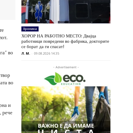
Хроника
те
ХОРОР НА РАБОТНО МЕСТО: Двајца
лот.
работници повредени во фабрика, докторите
се борат да ги спасат!
га“ во
Л. М.
-
09.08.2026 14:35
- Advertisement -
атвор
ата во
рна и
, рече