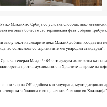
Ратко Младиќ во Србија со условна слобода, иако независни
дека неговата болест е „во терминална фаза“, објави трибуна
ти заклучокот на лекарите дека Младиќ добива „соодветна не
ца, во согласност со „признатите меѓународни стандарди“.
Српска, генерал Младиќ (84), отслужува доживотна казна з
злосторства против муслиманите и Хрватите за време на војн
а во притвор на ОН и добива континуирана, мултидисциплина
 затворската болница и во цивилните болници во Холандија“