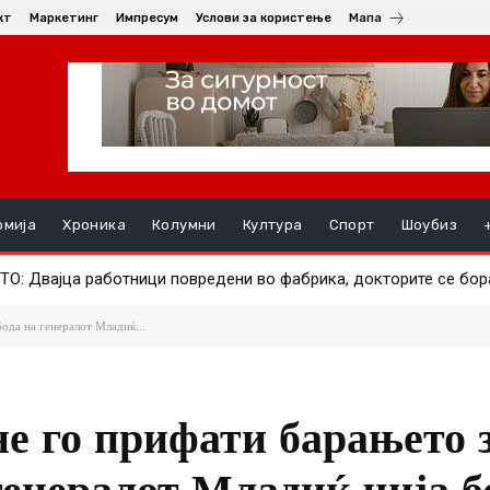
кт
Маркетинг
Импресум
Услови за користење
Мапа
омија
Хроника
Колумни
Култура
Спорт
Шоубиз
вајца работници повредени во фабрика, докторите се борат д
А ПОЗНАТИОТ АЕРОДРОМ – Авион за малку ќе удрел во друг, 
ода на генералот Младиќ...
е го прифати барањето 
генералот Младиќ чија б