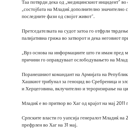
Таа потврди дека од „медицинскиот инцидент“ во с
„состојбата на Младиќ дополнително значително се
последните фази од својот живот“.
Претседателката на судот затоа го отфрли тврдењ
палијативна грижа во затворот и дека неговиот п
„Врз основа на информациите што ги имам пред м
причини го оправдуваат ослободувањето на Млади
Поранешниот командант на Армијата на Република
Хашкиот трибунал за геноцид во Сребреница и зл
и Херцеговина, вклучително и тероризирање на ци
Младиќ е во притвор во Хаг од крајот на мај 2011
Српските власти го уапсија генералот Младиќ на 2
префрлен во Хаг на 31 мај.