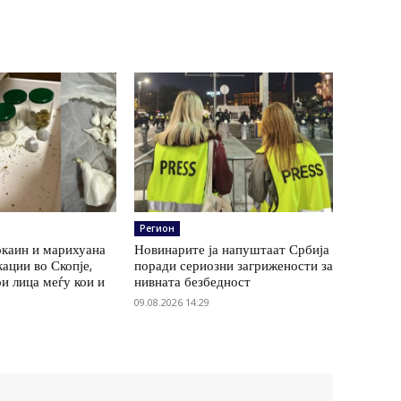
Регион
окаин и марихуана
Новинарите ја напуштаат Србија
кации во Скопје,
поради сериозни загрижености за
и лица меѓу кои и
нивната безбедност
09.08.2026 14:29