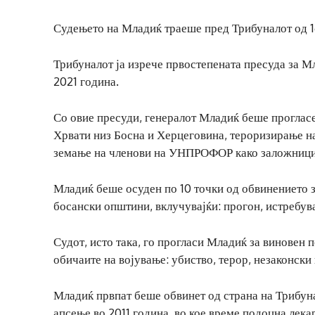
Судењето на Младиќ траеше пред Трибуналот од 16
Трибуналот ја изрече првостепената пресуда за Мл
2021 година.
Со овие пресуди, генералот Младиќ беше прогласе
Хрвати низ Босна и Херцеговина, тероризирање на
земање на членови на УНПРОФОР како заложници,
Младиќ беше осуден по 10 точки од обвинението з
босански општини, вклучувајќи: прогон, истребув
Судот, исто така, го прогласи Младиќ за виновен 
обичаите на војување: убиство, терор, незаконски
Младиќ првпат беше обвинет од страна на Трибуна
апсење во 2011 година, во кое време подоцна лека