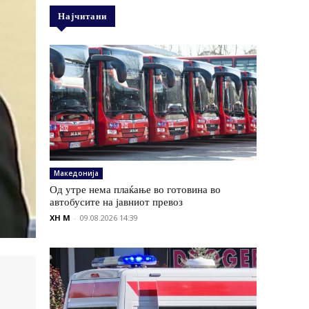
Најчитани
Македонија
Од утре нема плаќање во готовина во
автобусите на јавниот превоз
XH M
-
09.08.2026 14:39