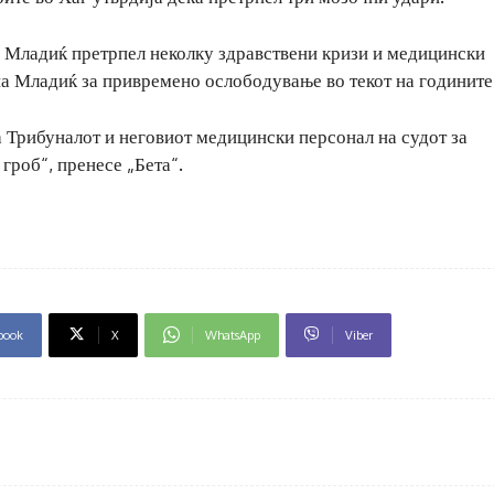
г, Младиќ претрпел неколку здравствени кризи и медицински
а Младиќ за привремено ослободување во текот на годините
а Трибуналот и неговиот медицински персонал на судот за
гроб“, пренесе „Бета“.
book
X
WhatsApp
Viber