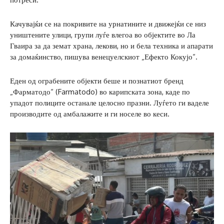
Качувајќи се на покривите на урнатините и движејќи се низ
уништените улици, групи луѓе влегоа во објектите во Ла
Гваира за да земат храна, лекови, но и бела техника и апарати
за домаќинство, пишува венецуелскиот „Ефекто Кокујо“.
Еден од ограбените објекти беше и познатиот бренд
„Фарматодо“ (Farmatodo) во карипската зона, каде по
упадот полиците останале целосно празни. Луѓето ги ваделе
производите од амбалажите и ги носеле во кеси.