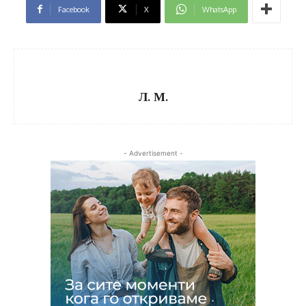
Facebook
X
WhatsApp
Л. М.
- Advertisement -