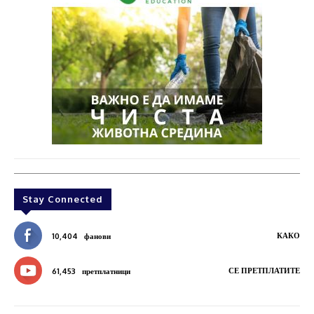
Stay Connected
КАКО
10,404
фанови
СЕ ПРЕТПЛАТИТЕ
61,453
претплатници