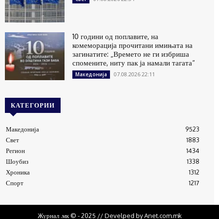
10 години од поплавите, на
комеморација прочитани имињата на
загинатите: „Времето не ги избриша
спомените, ниту пак ја намали тагата“
07.08.2026 22:11
Македонија
КАТЕГОРИИ
Македонија
9523
Свет
1883
Регион
1434
Шоубиз
1338
Хроника
1312
Спорт
1217
Журнал .мк © - 2025 // Develped by Anet.com.mk