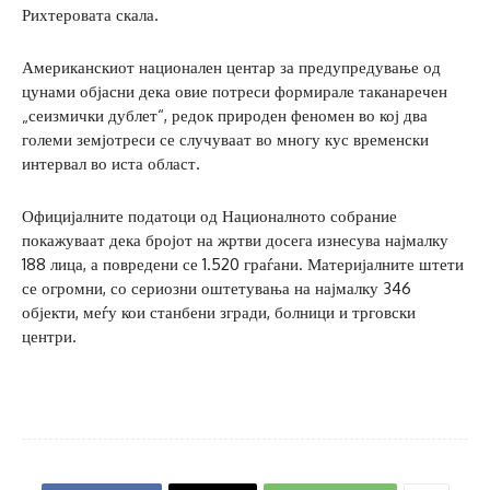
Рихтеровата скала.
Американскиот национален центар за предупредување од
цунами објасни дека овие потреси формирале таканаречен
„сеизмички дублет“, редок природен феномен во кој два
големи земјотреси се случуваат во многу кус временски
интервал во иста област.
Официјалните податоци од Националното собрание
покажуваат дека бројот на жртви досега изнесува најмалку
188 лица, а повредени се 1.520 граѓани. Материјалните штети
се огромни, со сериозни оштетувања на најмалку 346
објекти, меѓу кои станбени згради, болници и трговски
центри.