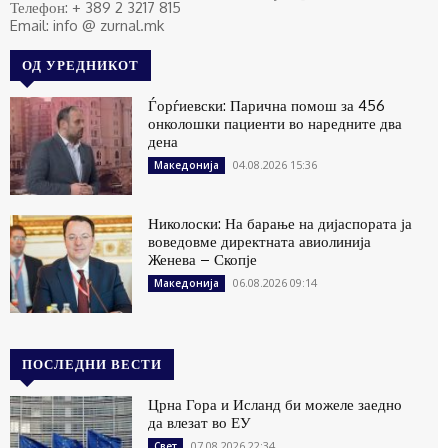
Телефон: + 389 2 3217 815
Email: info @ zurnal.mk
ОД УРЕДНИКОТ
Ѓорѓиевски: Парична помош за 456
онколошки пациенти во наредните два
дена
04.08.2026 15:36
Македонија
Николоски: На барање на дијаспората ја
воведовме директната авиолинија
Женева – Скопје
06.08.2026 09:14
Македонија
ПОСЛЕДНИ ВЕСТИ
Црна Гора и Исланд би можеле заедно
да влезат во ЕУ
07.08.2026 22:34
Свет