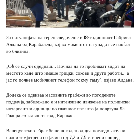
За ситуацијата на терен сведочеше и 18-годишниот Габриел
Алдана од Карабаледа, кој во моментот на упадот се наоѓал
во близина.
„Сè се случи одеднаш… Почнаа да го пробиваат ѕидот на
местото каде што имаше грицки, сокови и други работи… а
јас го полнев мобилниот телефон токму таму“, изјави Алдана.
Додека се одвиваа масовните грабежи во погодените
подрачја, забележано е и интензивно движење на полициски
интервентни единици по главниот пат што ја поврзува Ла
Гваира со главниот град Каракас.
Венецуелскиот брег беше погоден од два последователни
силни земјотреси со јачина од 7,2 и 7,5 степени според