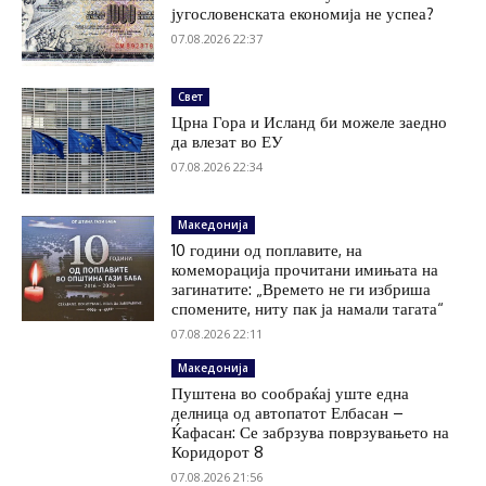
југословенската економија не успеа?
07.08.2026 22:37
Свет
Црна Гора и Исланд би можеле заедно
да влезат во ЕУ
07.08.2026 22:34
Македонија
10 години од поплавите, на
комеморација прочитани имињата на
загинатите: „Времето не ги избриша
спомените, ниту пак ја намали тагата“
07.08.2026 22:11
Македонија
Пуштена во сообраќај уште една
делница од автопатот Елбасан –
Ќафасан: Се забрзува поврзувањето на
Коридорот 8
07.08.2026 21:56