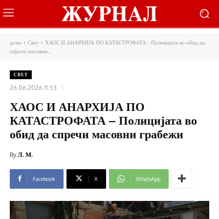
дома
Свет
ХАОС И АНАРХИЈА ПО КАТАСТРОФАТА - Полицијата во обид да
спречи масовни...
СВЕТ
26.06.2026 11:53
ХАОС И АНАРХИЈА ПО
КАТАСТРОФАТА – Полицијата во
обид да спречи масовни грабежи
By
Л. М.
Facebook
X
WhatsApp