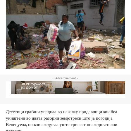
- Advertisement -
Десетици граѓани упаднаа во неколку продавници кои беа
уништени во двата разорни земјотреси што ја погодија
Венецуела, по кои следуваа уште триесет последователни
потреси.