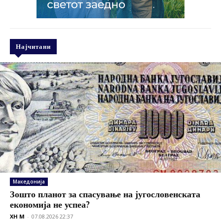
Најчитани
Македонија
Зошто планот за спасување на југословенската
економија не успеа?
XH M
-
07.08.2026 22:37