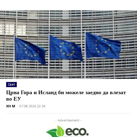
Свет
Црна Гора и Исланд би можеле заедно да влезат
во ЕУ
XH M
-
07.08.2026 22:34
- Advertisement -