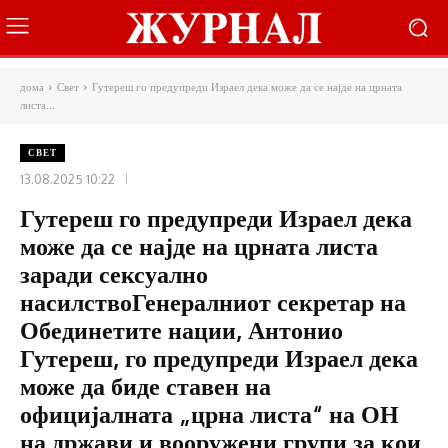
дома
Свет
Гутереш го предупреди Израел дека може да се најде на црната
листа...
СВЕТ
13.08.2025 10:22
Гутереш го предупреди Израел дека
може да се најде на црната листа
заради сексуално
насилствоГенералниот секретар на
Обединетите нации, Антонио
Гутереш, го предупреди Израел дека
може да биде ставен на
официјалната „црна листа“ на ОН
на држави и вооружени групи за кои