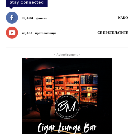
Stay Connected
КАКО
10,404
фанови
СЕ ПРЕТПЛАТИТЕ
61,453
претплатници
- Advertisement -