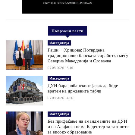
Поврзани вести
Македонија
Гаши – Хрицова: Потврдена
традиционално блиската соработка меѓу
Северна Македонија и Словачка
07.08.2026 15:16
Македонија
ДУИ бара албанскиот јазик да биде
вратен на државните табли
07.08.2026 14:56
Македонија
Без прифаќање на амандманите на ДУИ
и на Алијанса нема Бадентер за законите
за високо образование