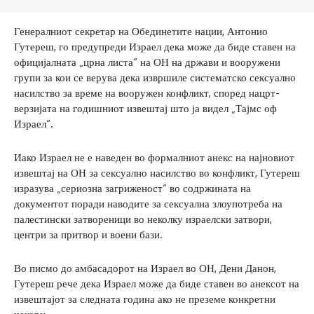
Генералниот секретар на Обединетите нации, Антонио
Гутереш, го предупреди Израел дека може да биде ставен на
официјалната „црна листа“ на ОН на држави и вооружени
групи за кои се верува дека извршиле систематско сексуално
насилство за време на вооружен конфликт, според нацрт-
верзијата на годишниот извештај што ја видел „Тајмс оф
Израел“.
Иако Израел не е наведен во формалниот анекс на најновиот
извештај на ОН за сексуално насилство во конфликт, Гутереш
изразува „сериозна загриженост“ во содржината на
документот поради наводите за сексуална злоупотреба на
палестински затвореници во неколку израелски затвори,
центри за притвор и воени бази.
Во писмо до амбасадорот на Израел во ОН, Дени Данон,
Гутереш рече дека Израел може да биде ставен во анексот на
извештајот за следната година ако не преземе конкретни