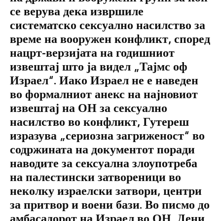
се верува дека извршиле
систематско сексуално насилство за
време на вооружен конфликт, според
нацрт-верзијата на годишниот
извештај што ја видел „Тајмс оф
Израел“. Иако Израел не е наведен
во формалниот анекс на најновиот
извештај на ОН за сексуално
насилство во конфликт, Гутереш
изразува „сериозна загриженост“ во
содржината на документот поради
наводите за сексуална злоупотреба
на палестински затвореници во
неколку израелски затвори, центри
за притвор и воени бази. Во писмо до
амбасадорот на Израел во ОН, Дени