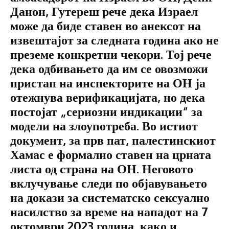
Данон, Гутереш рече дека Израел
може да биде ставен во анексот на
извештајот за следната година ако не
преземе конкретни чекори. Тој рече
дека одбивањето да им се овозможи
пристап на инспекторите на ОН ја
отежнува верификацијата, но дека
постојат „сериозни индикации“ за
модели на злоупотреба. Во истиот
документ, за прв пат, палестинскиот
Хамас е формално ставен на црната
листа од страна на ОН. Неговото
вклучување следи по објавувањето
на докази за систематско сексуално
насилство за време на нападот на 7
октомври 2023 година, како и