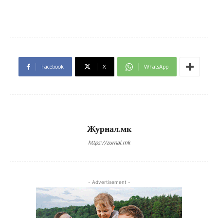
Facebook
X
WhatsApp
Журнал.мк
https://zurnal.mk
- Advertisement -