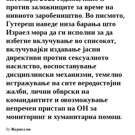
против заложниците за време на
нивното заробеништво. Во писмото,
Гутереш наведе низа барања што
Израел мора да ги исполни за да
избегне вклучување во списокот,
вклучувајќи издавање јасни
директиви против сексуалното
насилство, воспоставување
дисциплински механизми, темелно
истражување на сите веродостојни
жалби, лични обврски на
командантите и овозможување
непречен пристап на ОН за
мониторинг и хуманитарна помош.
By
Журнал.мк