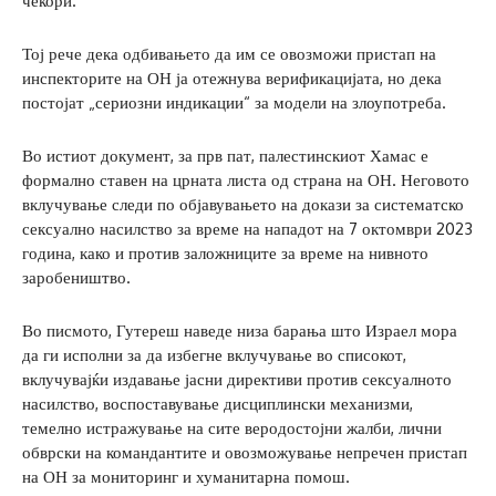
чекори.
Тој рече дека одбивањето да им се овозможи пристап на
инспекторите на ОН ја отежнува верификацијата, но дека
постојат „сериозни индикации“ за модели на злоупотреба.
Во истиот документ, за прв пат, палестинскиот Хамас е
формално ставен на црната листа од страна на ОН. Неговото
вклучување следи по објавувањето на докази за систематско
сексуално насилство за време на нападот на 7 октомври 2023
година, како и против заложниците за време на нивното
заробеништво.
Во писмото, Гутереш наведе низа барања што Израел мора
да ги исполни за да избегне вклучување во списокот,
вклучувајќи издавање јасни директиви против сексуалното
насилство, воспоставување дисциплински механизми,
темелно истражување на сите веродостојни жалби, лични
обврски на командантите и овозможување непречен пристап
на ОН за мониторинг и хуманитарна помош.