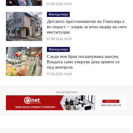
07.08.2026 14:47
Македонија
Детското престапништво во Гевгелија е
во пораст – аларм за итна акција на сите
институции
07.08.2026 14:30
Македонија
Следи нов бран поскапувања наесен,
Владата само уверува дека цените се
под контрола
07.08.2026 14:29
- Advertisement -