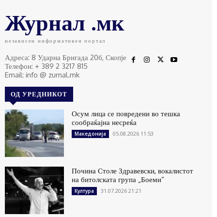
Журнал .мк
независен информативен портал
Адреса: 8 Ударна Бригада 20б, Скопје
Телефон: + 389 2 3217 815
Email: info @ zurnal.mk
ОД УРЕДНИКОТ
Осум лица се повредени во тешка
сообраќајна несреќа
05.08.2026 11:53
Македонија
Почина Столе Здравевски, вокалистот
на битолската група „Боеми“
31.07.2026 21:21
Култура