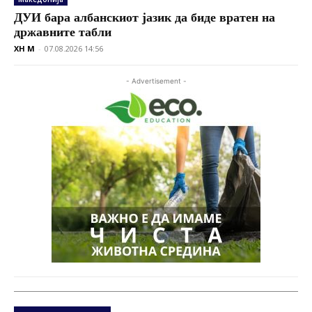
ДУИ бара албанскиот јазик да биде вратен на
државните табли
XH M
-
07.08.2026 14:56
- Advertisement -