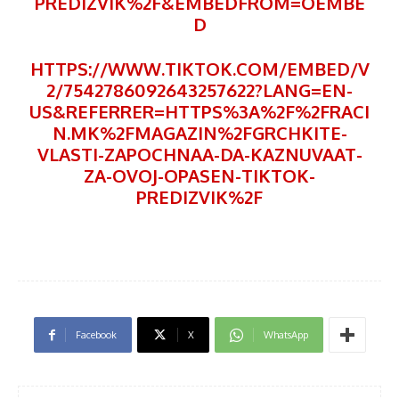
PREDIZVIK%2F&EMBEDFROM=OEMBE
D
HTTPS://WWW.TIKTOK.COM/EMBED/V
2/7542786092643257622?LANG=EN-
US&REFERRER=HTTPS%3A%2F%2FRACI
N.MK%2FMAGAZIN%2FGRCHKITE-
VLASTI-ZAPOCHNAA-DA-KAZNUVAAT-
ZA-OVOJ-OPASEN-TIKTOK-
PREDIZVIK%2F
Facebook
X
WhatsApp