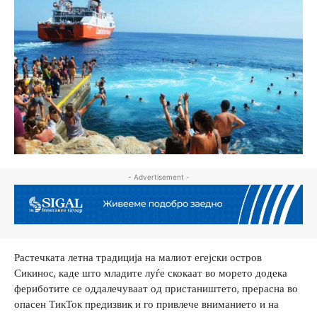
- Advertisement -
Растечката летна традиција на малиот егејски остров
Сикинос, каде што младите луѓе скокаат во морето додека
фериботите се оддалечуваат од пристаништето, прерасна во
опасен ТикТок предизвик и го привлече вниманието и на