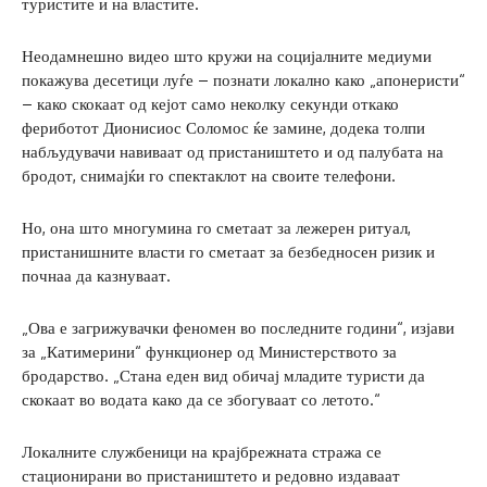
туристите и на властите.
Неодамнешно видео што кружи на социјалните медиуми
покажува десетици луѓе – познати локално како „апонеристи“
– како скокаат од кејот само неколку секунди откако
фериботот Дионисиос Соломос ќе замине, додека толпи
набљудувачи навиваат од пристаништето и од палубата на
бродот, снимајќи го спектаклот на своите телефони.
Но, она што многумина го сметаат за лежерен ритуал,
пристанишните власти го сметаат за безбедносен ризик и
почнаа да казнуваат.
„Ова е загрижувачки феномен во последните години“, изјави
за „Катимерини“ функционер од Министерството за
бродарство. „Стана еден вид обичај младите туристи да
скокаат во водата како да се збогуваат со летото.“
Локалните службеници на крајбрежната стража се
стационирани во пристаништето и редовно издаваат