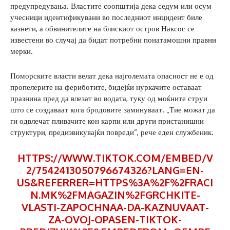
предупредувања. Властите соопштија дека седум или осум
учесници идентификувани во последниот инцидент биле
казнети, а обвинителите на блискиот остров Наксос се
известени во случај да бидат потребни понатамошни правни
мерки.
Поморските власти велат дека најголемата опасност не е од
пропелерите на фериботите, бидејќи нуркачите оставаат
празнина пред да влезат во водата, туку од моќните струи
што се создаваат кога бродовите заминуваат. „Тие можат да
ги одвлечат пливачите кон карпи или други пристанишни
структури, предизвикувајќи повреди“, рече еден службеник.
HTTPS://WWW.TIKTOK.COM/EMBED/V
2/7542413050796674326?LANG=EN-
US&REFERRER=HTTPS%3A%2F%2FRACI
N.MK%2FMAGAZIN%2FGRCHKITE-
VLASTI-ZAPOCHNAA-DA-KAZNUVAAT-
ZA-OVOJ-OPASEN-TIKTOK-