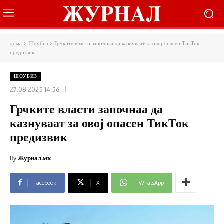
дома
Шоубиз
Грчките власти започнаа да казнуваат за овој опасен ТикТок
предизвик
ШОУБИЗ
27.08.2025 14:56
Грчките власти започнаа да
казнуваат за овој опасен ТикТок
предизвик
By
Журнал.мк
Facebook
X
WhatsApp