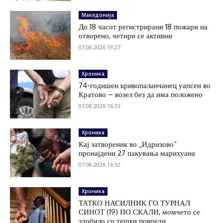
Македонија
До 18 часот регистрирани 18 пожари на
отворено, четири се активни
07.08.2026 19:27
Хроника
74-годишен кривопаланчанец уапсен во
Кратово – возел без да има положено
07.08.2026 16:33
Хроника
Кај затвореник во „Идризово“
пронајдени 27 пакувања марихуана
07.08.2026 16:32
Хроника
ТАТКО НАСИЛНИК ГО ТУРНАЛ
СИНОТ (19) ПО СКАЛИ, момчето се
здобило со тешки повреди