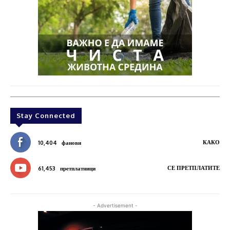
Stay Connected
КАКО
10,404
фанови
СЕ ПРЕТПЛАТИТЕ
61,453
претплатници
- Advertisement -