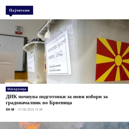
Најчитани
Македонија
ДИК почнува подготовки за нови избори за
градоначалник во Брвеница
XH M
-
07.08.2026 19:38