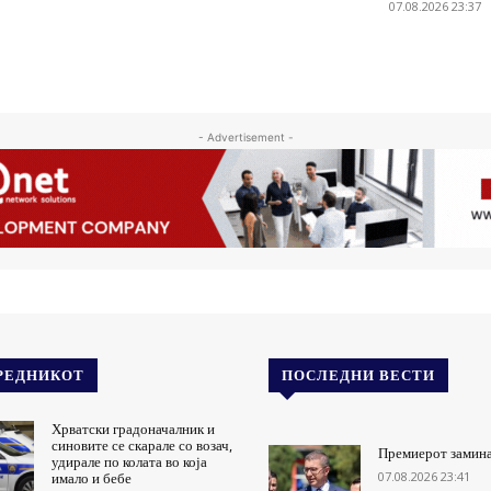
07.08.2026 23:37
- Advertisement -
РЕДНИКОТ
ПОСЛЕДНИ ВЕСТИ
Хрватски градоначалник и
синовите се скарале со возач,
Премиерот замина
удирале по колата во која
07.08.2026 23:41
имало и бебе