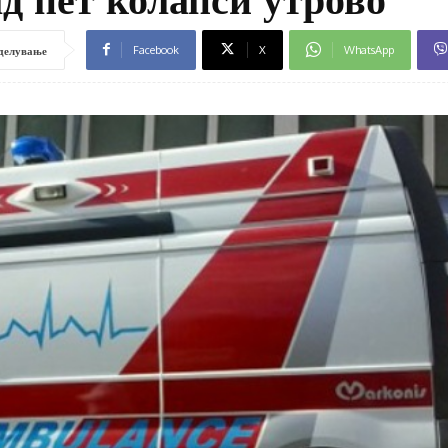
Facebook
X
WhatsApp
делување