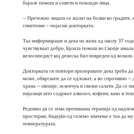
барале помош и совети и помлади лица.
– Претежно лицата се жалат на болки во градите, 
симптоми – појасни докторката.
Таа информираше и дека на жена од околу 37 годин
чувствуваат добро, Брзата помош во Скопје имала
велосипедист кој денеска бил повреден од возило.
Докторката ги повтори препораките дека треба да 
може, обврските да се одложат, а во спротивно – 
храна – овошје, зеленчук и свежи салати. Да се пи
пијалаци што содржат алкохол, кофеин, како и теш
Редовно да се зема препишана терапија од надлеж
простории, бидејќи од големо значење е тоа да му
температурата.