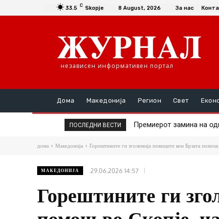
C
33.5
Skopje
8 August, 2026
За нас
Конта
независен информативен портал
Дома
Македонија
Регион
Свет
Екон
Премиерот замина на од
Во вторник авионско п
ПОСЛЕДНИ ВЕСТИ
дома
Македонија
Горештините ги зголемија повиците кон Брзата помош в
29.06.2026 14:57
МАКЕДОНИЈА
Горештините ги зго
помош во Скопје, на