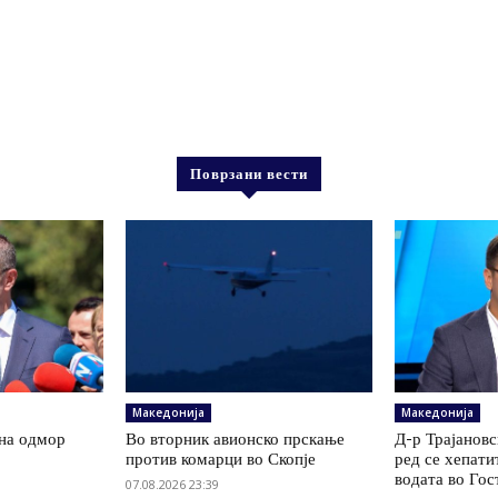
Поврзани вести
Македонија
Македонија
на одмор
Во вторник авионско прскање
Д-р Трајановс
против комарци во Скопје
ред се хепати
водата во Го
07.08.2026 23:39