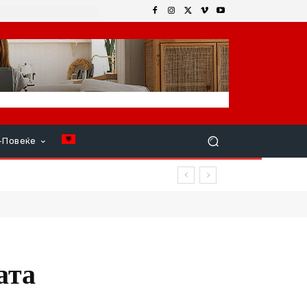
+Повеќе
ата