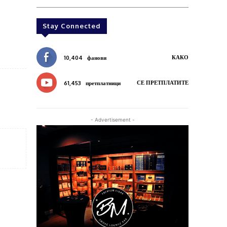
Stay Connected
КАКО
10,404
фанови
СЕ ПРЕТПЛАТИТЕ
61,453
претплатници
- Advertisement -