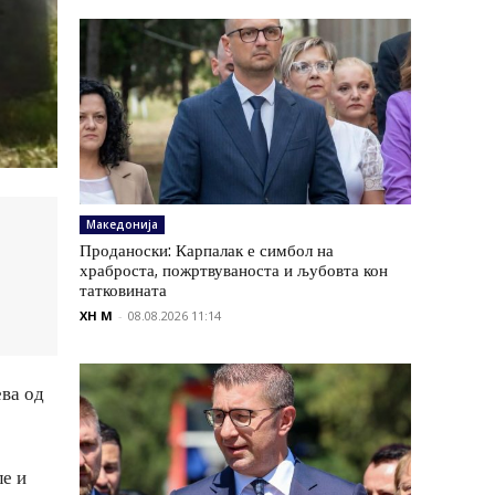
Македонија
Проданоски: Карпалак е симбол на
храброста, пожртвуваноста и љубовта кон
татковината
XH M
-
08.08.2026 11:14
ева од
ле и