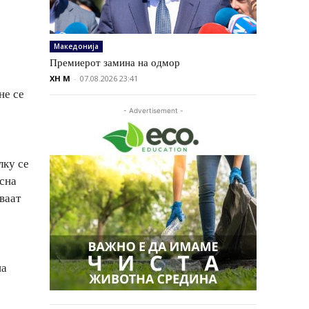
Македонија
Премиерот замина на одмор
XH M
-
07.08.2026 23:41
не се
- Advertisement -
лку се
есна
ваат
на