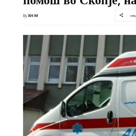
By
XH M
спо