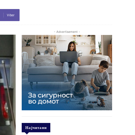
Viber
- Advertisement -
Најчитани