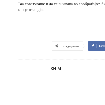
Таа советуваше и да се внимава во сообраќајот, б
концентрација.
Face
споделување
XH M