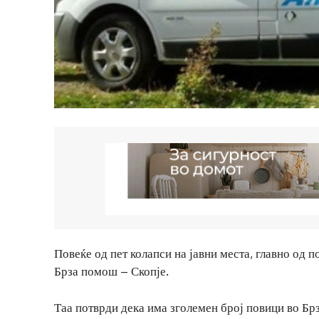
Повеќе од пет колапси на јавни места, главно од 
Брза помош – Скопје.
Таа потврди дека има зголемен број повици во Брз