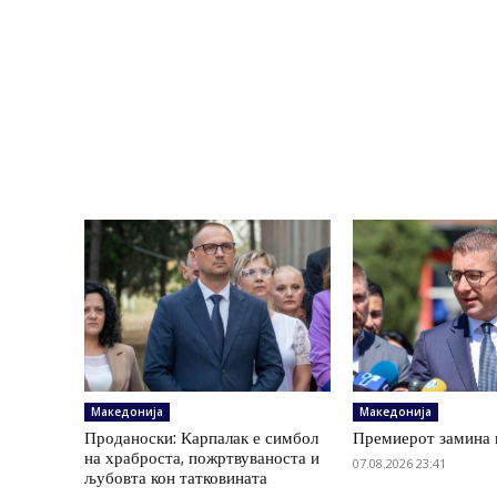
Македонија
Македонија
Проданоски: Карпалак е симбол
Премиерот замина 
на храброста, пожртвуваноста и
07.08.2026 23:41
љубовта кон татковината