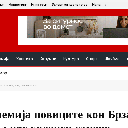
кт
Маркетинг
Импресум
Услови за користење
Мапа
омија
Хроника
Колумни
Култура
Спорт
Шоубиз
мор
рскање против комарци во Скопје
о Скопје, над пет колапси...
лемија повиците кон Брз
д пет колапси утрово