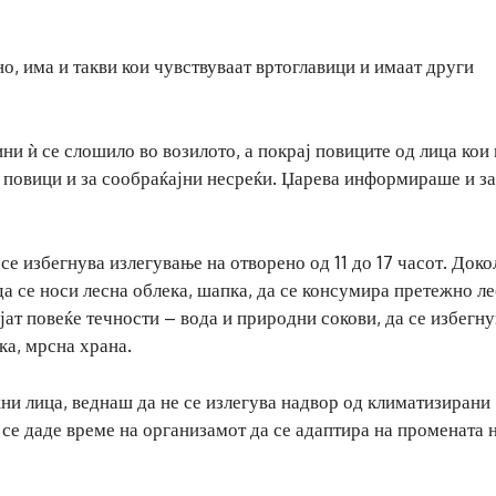
но, има и такви кои чувствуваат вртоглавици и имаат други
и ѝ се слошило во возилото, а покрај повиците од лица кои 
 повици и за сообраќајни несреќи. Џарева информираше и за
се избегнува излегување на отворено од 11 до 17 часот. Доко
да се носи лесна облека, шапка, да се консумира претежно л
јат повеќе течности – вода и природни сокови, да се избегну
ка, мрсна храна.
ни лица, веднаш да не се излегува надвор од климатизирани
 се даде време на организамот да се адаптира на промената 