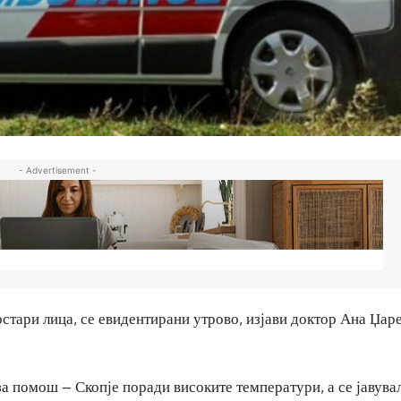
- Advertisement -
постари лица, се евидентирани утрово, изјави доктор Ана Џар
а помош – Скопје поради високите температури, а се јавува