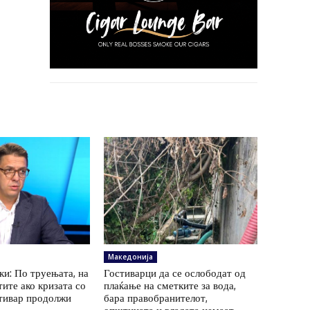
Македонија
ки: По труењата, на
Гостиварци да се ослободат од
тите ако кризата со
плаќање на сметките за вода,
стивар продолжи
бара правобранителот,