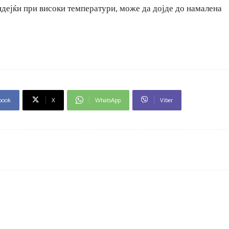
идејќи при високи температури, може да дојде до намалена
book
X
WhatsApp
Viber