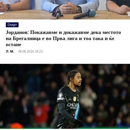
Спорт
Јорданов: Покажавме и докажавме дека местото
на Брегалница е во Прва лига и тоа така и ќе
остане
Л. М.
-
08.08.2026 18:25