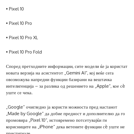
• Pixel 10
• Pixel 10 Pro
• Pixel 10 Pro XL
• Pixel 10 Pro Fold
Според претходните информации, сите модели ќе ја користат
новата верзија на асистентот „Gemini AI“, кој веќе сега
овозможува напредни функции базирани на вештачка
интелигенција – за разлика од решението на „Apple“, кое сè
уште се чека.
„Google“ очигледно ја користи можноста пред настанот
„Made by Google“ да добие предност и дополнително да го
промовира „Pixel 10“, истовремено потсетувајќи ги
корисниците на „iPhone“ дека ветените функции сè уште не
пристигнале.