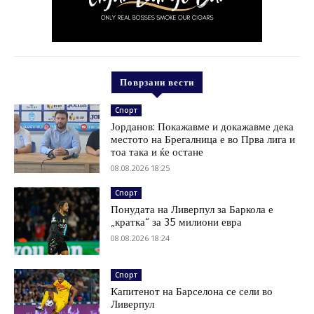
Поврзани вести
Спорт
Јорданов: Покажавме и докажавме дека
местото на Брегалница е во Прва лига и
тоа така и ќе остане
08.08.2026 18:25
Спорт
Понудата на Ливерпул за Баркола е
„кратка“ за 35 милиони евра
08.08.2026 18:24
Спорт
Капитенот на Барселона се сели во
Ливерпул