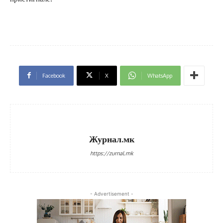
Facebook
X
WhatsApp
Журнал.мк
https://zurnal.mk
- Advertisement -