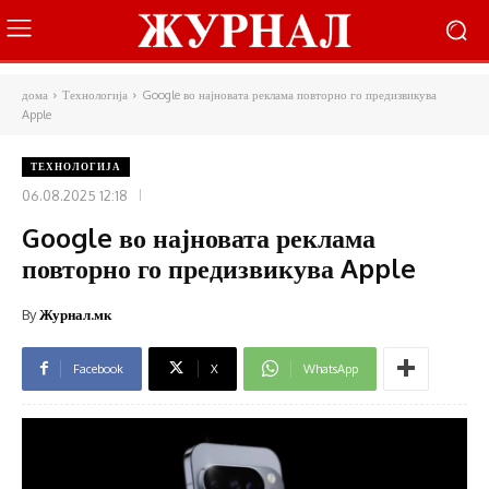
дома
Технологија
Google во најновата реклама повторно го предизвикува
Apple
ТЕХНОЛОГИЈА
06.08.2025 12:18
Google во најновата реклама
повторно го предизвикува Apple
By
Журнал.мк
Facebook
X
WhatsApp