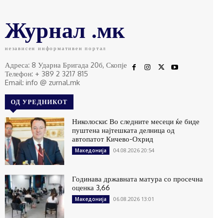
Журнал .мк
независен информативен портал
Адреса: 8 Ударна Бригада 20б, Скопје
Телефон: + 389 2 3217 815
Email: info @ zurnal.mk
ОД УРЕДНИКОТ
Николоски: Во следните месеци ќе биде
пуштена најтешката делница од
автопатот Кичево-Охрид
04.08.2026 20:54
Македонија
Годинава државната матура со просечна
оценка 3,66
06.08.2026 13:01
Македонија