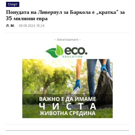
Спорт
Понудата на Ливерпул за Баркола е „кратка“ за
35 милиони евра
Л. М.
-
08.08.2026 18:24
- Advertisement -