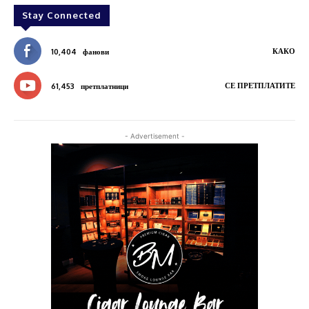
Stay Connected
КАКО
10,404
фанови
СЕ ПРЕТПЛАТИТЕ
61,453
претплатници
- Advertisement -