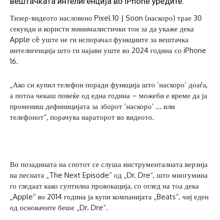
вештачката интелигенција во iPhone уредите.
Тизер-видеото насловено Pixel 10 | Soon (наскоро) трае 30
секунди и користи минималистички тон за да укаже дека
Apple сè уште не ги испорачал функциите за вештачка
интелигенција што ги најави уште во 2024 година со iPhone
16.
„Ако си купил телефон поради функција што ’наскоро‘ доаѓа,
а потоа чекаш повеќе од една година – можеби е време да ја
промениш дефиницијата за зборот ’наскоро’ … или
телефонот“, порачува нараторот во видеото.
Во позадината на спотот се слуша инструменталната верзија
на песната „The Next Episode“ од „Dr. Dre“, што многумина
го гледаат како суптилна провокација, со оглед на тоа дека
„Apple“ во 2014 година ја купи компанијата „Beats“, чиј еден
од основачите беше „Dr. Dre“.