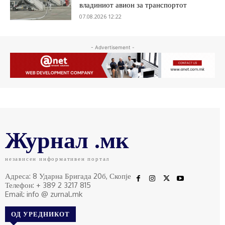
владиниот авион за транспортот
07.08.2026 12:22
- Advertisement -
Журнал .мк
независен информативен портал
Адреса: 8 Ударна Бригада 20б, Скопје
Телефон: + 389 2 3217 815
Email: info @ zurnal.mk
ОД УРЕДНИКОТ