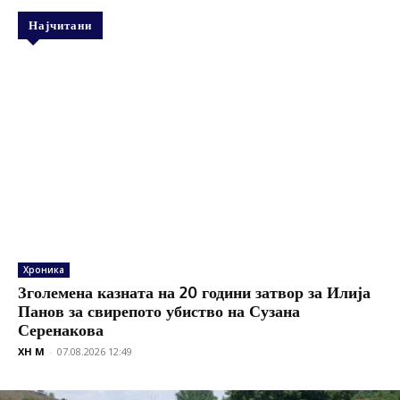
Најчитани
Хроника
Зголемена казната на 20 години затвор за Илија
Панов за свирепото убиство на Сузана
Серенакова
XH M
-
07.08.2026 12:49