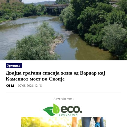
Хроника
Двајца граѓани спасија жена од Вардар кај
Камениот мост во Скопје
XH M
-
07.08.2026 12:48
- Advertisement -