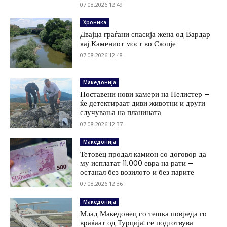
07.08.2026 12:49
Хроника
Двајца граѓани спасија жена од Вардар
кај Камениот мост во Скопје
07.08.2026 12:48
Македонија
Поставени нови камери на Пелистер –
ќе детектираат диви животни и други
случувања на планината
07.08.2026 12:37
Македонија
Тетовец продал камион со договор да
му исплатат 11.000 евра на рати –
останал без возилото и без парите
07.08.2026 12:36
Македонија
Млад Македонец со тешка повреда го
враќаат од Турција: се подготвува