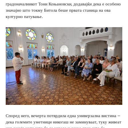
градоначалникот Тони Коњановски, додавајќи дека е особено
значајно што токму Битола беше првата станица на ова
културно патување.
Според него, вечерта потврдила една универзална вистина –
дека големите уметници никогаш не заминуваат, туку живеат