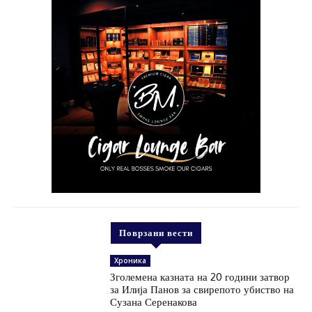
Поврзани вести
Хроника
Зголемена казната на 20 години затвор
за Илија Панов за свирепото убиство на
Сузана Серенакова