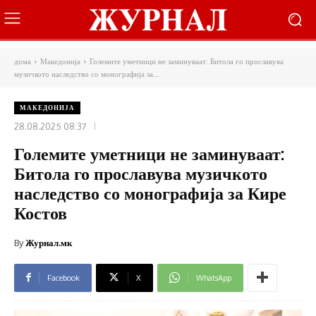
дома
Македонија
Големите уметници не заминуваат: Битола го прославува
музичкото наследство со монографија за...
МАКЕДОНИЈА
28.08.2025 08:37
Големите уметници не заминуваат:
Битола го прославува музичкото
наследство со монографија за Кире
Костов
By
Журнал.мк
Facebook
X
WhatsApp