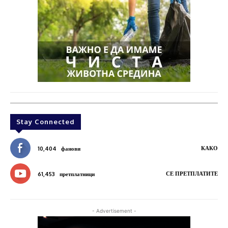
Stay Connected
КАКО
10,404
фанови
СЕ ПРЕТПЛАТИТЕ
61,453
претплатници
- Advertisement -