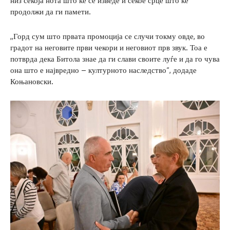
низ секоја нота што ќе се изведе и секое срце што ќе
продолжи да ги памети.
,,Горд сум што првата промоција се случи токму овде, во
градот на неговите први чекори и неговиот прв звук. Тоа е
потврда дека Битола знае да ги слави своите луѓе и да го чува
она што е највредно – културното наследство“, додаде
Коњановски.