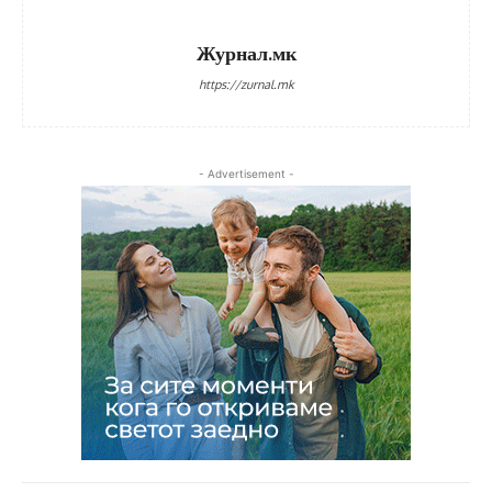
Журнал.мк
https://zurnal.mk
- Advertisement -