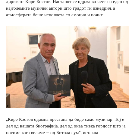
диригент Кире Костов. Настанот се одржа во чест на еден од
најголемите музички автори што градот ги изнедрил, а
атмосферата беше исполнета со емоции и почит.
,,Кире Костов одамна престана да биде само музичар. Тој е
дел од нашата биографија, дел од онаа тивка гордост што ја
носиме кога велиме – од Битола сум“, истакна