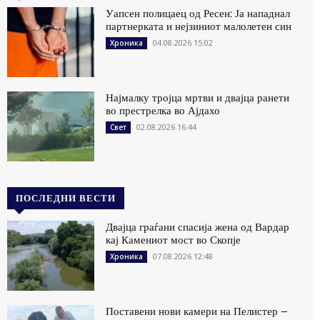
Уапсен полицаец од Ресен: Ја нападнал
партнерката и нејзиниот малолетен син
04.08.2026 15:02
Хроника
Најмалку тројца мртви и двајца ранети
во престрелка во Ајдахо
02.08.2026 16:44
Свет
ПОСЛЕДНИ ВЕСТИ
Двајца граѓани спасија жена од Вардар
кај Камениот мост во Скопје
07.08.2026 12:48
Хроника
Поставени нови камери на Пелистер –