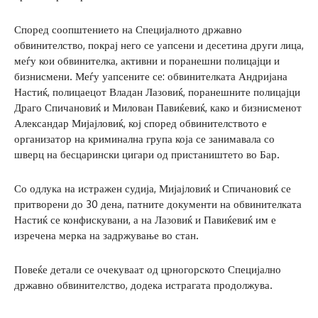
Според соопштението на Специјалното државно
обвинителство, покрај него се уапсени и десетина други лица,
меѓу кои обвинителка, активни и поранешни полицајци и
бизнисмени. Меѓу уапсените се: обвинителката Андријана
Настиќ, полицаецот Владан Лазовиќ, поранешните полицајци
Драго Спичановиќ и Милован Павиќевиќ, како и бизнисменот
Александар Мијајловиќ, кој според обвинителството е
организатор на криминална група која се занимавала со
шверц на бесцарински цигари од пристаништето во Бар.
Со одлука на истражен судија, Мијајловиќ и Спичановиќ се
притворени до 30 дена, патните документи на обвинителката
Настиќ се конфискувани, а на Лазовиќ и Павиќевиќ им е
изречена мерка на задржување во стан.
Повеќе детали се очекуваат од црногорското Специјално
државно обвинителство, додека истрагата продолжува.