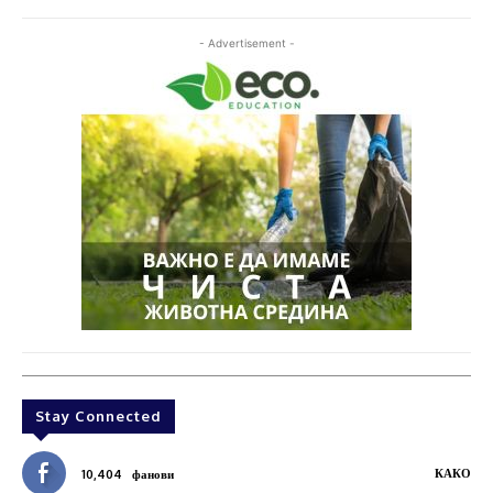
- Advertisement -
Stay Connected
КАКО
10,404
фанови