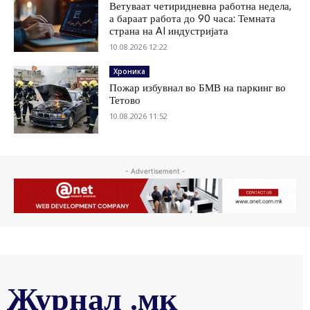
Ветуваат четиридневна работна недела,
а бараат работа до 90 часа: Темната
страна на AI индустријата
10.08.2026 12:22
Хроника
Пожар избувнал во БМВ на паркинг во
Тетово
10.08.2026 11:52
- Advertisement -
Журнал .мк