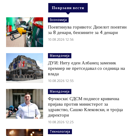
Поврзани вести
Економија
Поевтинува горивото: Дизелот поевтин
за 8 денари, бензините за 4 денари
10.08.2026 12:56
Македонија
ДУИ: Ниту еден Албанец заменик
премиер не претседавал со седница на
влада
10.08.2026 12:55
Македонија
Фрчкоски: СДСМ поднесе кривична
пријава против министерот за
здравство, Сашко Клековски, и тројца
директори
10.08.2026 12:25
Технологија