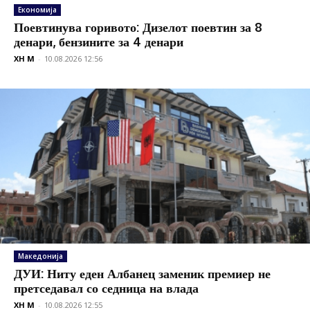
Економија
Поевтинува горивото: Дизелот поевтин за 8
денари, бензините за 4 денари
XH M
-
10.08.2026 12:56
Македонија
ДУИ: Ниту еден Албанец заменик премиер не
претседавал со седница на влада
XH M
-
10.08.2026 12:55