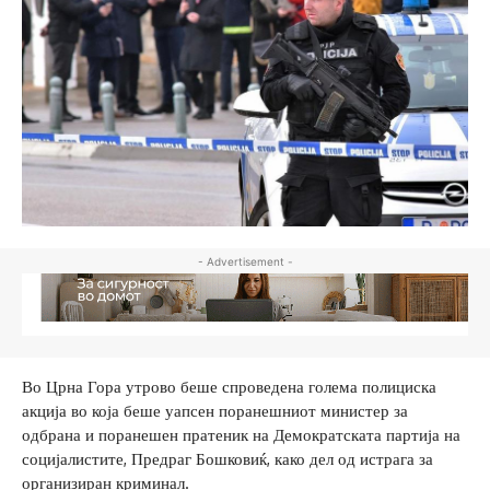
- Advertisement -
Во Црна Гора утрово беше спроведена голема полициска
акција во која беше уапсен поранешниот министер за
одбрана и поранешен пратеник на Демократската партија на
социјалистите, Предраг Бошковиќ, како дел од истрага за
организиран криминал.