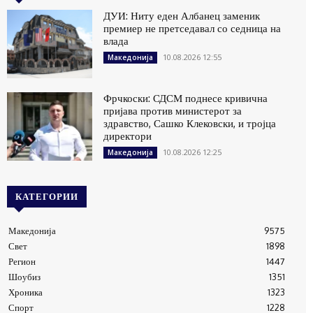
ДУИ: Ниту еден Албанец заменик
премиер не претседавал со седница на
влада
10.08.2026 12:55
Македонија
Фрчкоски: СДСМ поднесе кривична
пријава против министерот за
здравство, Сашко Клековски, и тројца
директори
10.08.2026 12:25
Македонија
КАТЕГОРИИ
Македонија
9575
Свет
1898
Регион
1447
Шоубиз
1351
Хроника
1323
Спорт
1228