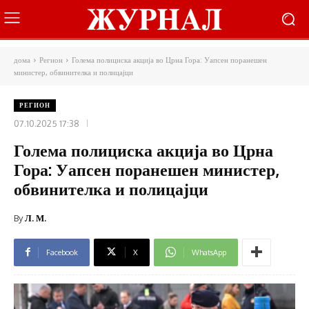
дома
Регион
Голема полициска акција во Црна Гора: Уапсен поранешен
министер, обвинителка и полицајци
РЕГИОН
07.10.2025 17:38
Голема полициска акција во Црна
Гора: Уапсен поранешен министер,
обвинителка и полицајци
By
Л. М.
Facebook
X
WhatsApp