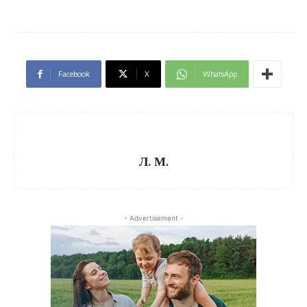
Facebook
X
WhatsApp
Л. М.
- Advertisement -