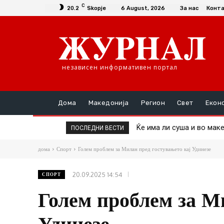
C
20.2
Skopje
6 August, 2026
За нас
Конт
независен информативен портал
Дома
Македонија
Регион
Свет
Екон
Ќе има ли суша и во македо
Пекол во Србија: Изгоре
ПОСЛЕДНИ ВЕСТИ
дома
Спорт
Голем проблем за Милан пред гостувањето кај Удинезе
20.09.2025 14:54
СПОРТ
Голем проблем за М
Удинезе