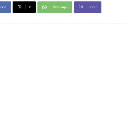
book
X
WhatsApp
Viber