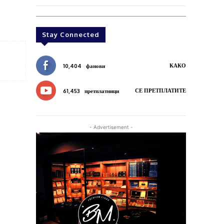
Stay Connected
КАКО
10,404
фанови
СЕ ПРЕТПЛАТИТЕ
61,453
претплатници
- Advertisement -