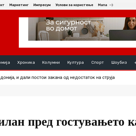
акт
Маркетинг
Импресум
Услови за користење
Мапа
омија
Хроника
Колумни
Култура
Спорт
Шоубиз
нија, и дали постои закана од недостаток на струја
 маж во еден од пожарите
илан пред гостувањето к