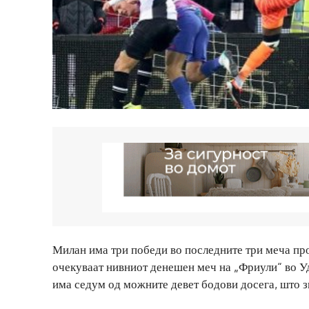
Милан има три победи во последните три меча про
очекуваат нивниот денешен меч на „Фриули“ во Уди
има седум од можните девет бодови досега, што з