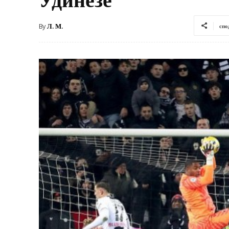
By
Л. М.
спо