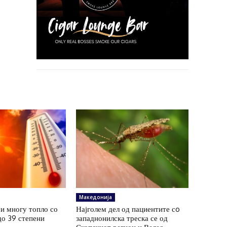
Македонија
и многу топло со
Најголем дел од пациентите сo
до 39 степени
западнонилска треска се од