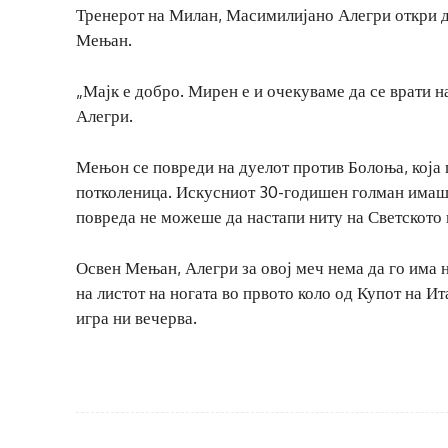
Тренерот на Милан, Масимилијано Алегри откри д
Мењан.
„Мајк е добро. Мирен е и очекуваме да се врати на
Алегри.
Мењон се повреди на дуелот против Болоња, која 
потколеница. Искусниот 30-годишен голман имаше
повреда не можеше да настапи ниту на Светското 
Освен Мењан, Алегри за овој меч нема да го има 
на листот на ногата во првото коло од Купот на Ит
игра ни вечерва.