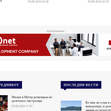
ја
05.08.2026 22:42
05.08.2026 22:33
- Advertisement -
РЕДНИКОТ
ПОСЛЕДНИ ВЕСТИ
Милан и Интер ремизираа во
далечната Австралија
Ќе има ли суша и 
05.08.2026 17:47
македонија, и дал
закана од недоста