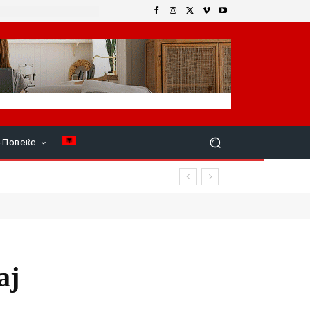
+Повеќе
ај