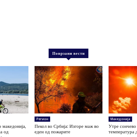
Поврзани вести
Регион
Македонија
о македонија,
Пекол во Србија: Изгоре маж во
Утре сончево 
на од
еден од пожарите
температура 