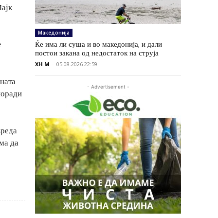
Мајк
Македонија
е
Ќе има ли суша и во македонија, и дали
постои закана од недостаток на струја
XH M
-
05.08.2026 22:59
сната
- Advertisement -
поради
вреда
ема да