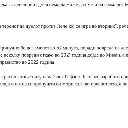
ека за денешниот дуел нема да може да смета на голманот 
 теренот да дуелот против Лече кој се игра во вторник“, реч
принудно беше заменет во 52 минута, поради повреда на де
 неколку повреди откако во 2021 година дојде во Милан, а 
првенство во 2022 година.
на располагање ниту напаѓачот Рафаел Леао, кој заработи по
алија и потоа ги пропушти сите три кола во првенството, а н