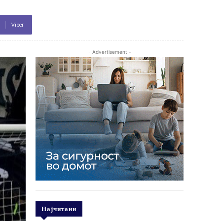
Viber
- Advertisement -
Најчитани