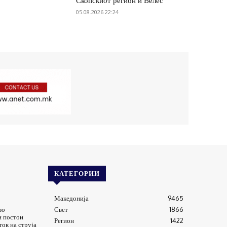
Скопскиот регион и Велес
05.08.2026 22:24
КАТЕГОРИИ
Македонија
9465
во
Свет
1866
и постои
Регион
1422
ток на струја