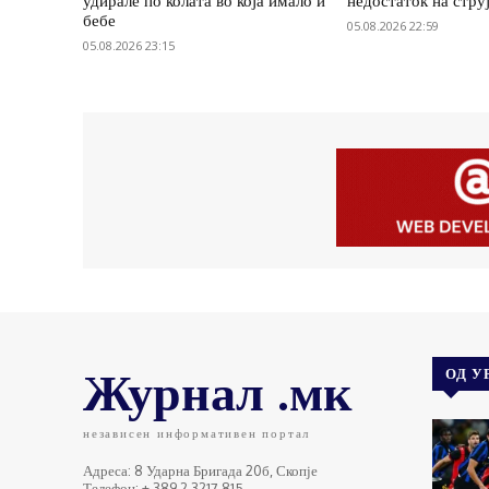
удирале по колата во која имало и
недостаток на стру
бебе
05.08.2026 22:59
05.08.2026 23:15
Журнал .мк
ОД У
независен информативен портал
Адреса: 8 Ударна Бригада 20б, Скопје
Телефон: + 389 2 3217 815