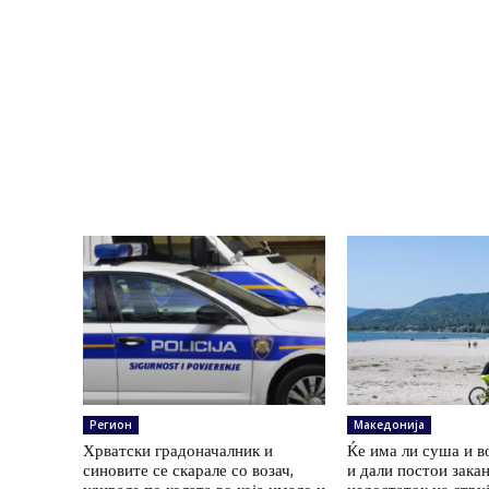
Регион
Македонија
Хрватски градоначалник и
Ќе има ли суша и в
синовите се скарале со возач,
и дали постои зака