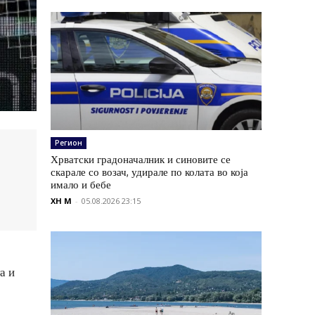
Регион
Хрватски градоначалник и синовите се
скарале со возач, удирале по колата во која
имало и бебе
XH M
-
05.08.2026 23:15
а и