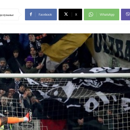
Facebook
X
WhatsApp
делување