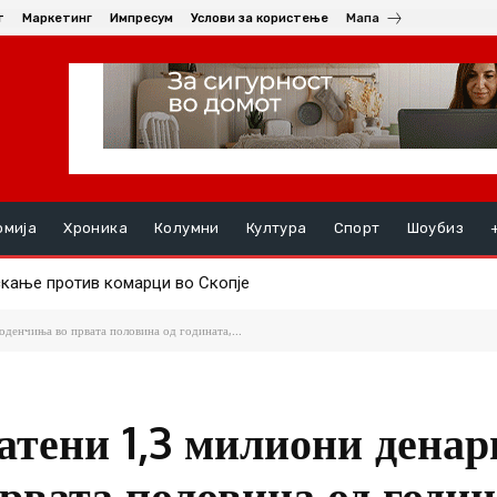
т
Маркетинг
Импресум
Услови за користење
Мапа
омија
Хроника
Колумни
Култура
Спорт
Шоубиз
ње против комарци во Скопје
ењата, на ред се хепатитите ако кризата со водата во Гостива
оденчиња во првата половина од годината,...
атени 1,3 милиони денар
рвата половина од годин