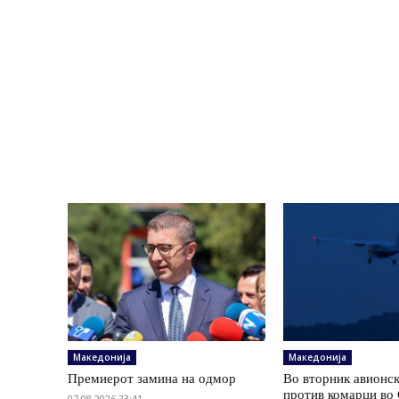
Македонија
Македонија
Премиерот замина на одмор
Во вторник авионс
против комарци во 
07.08.2026 23:41