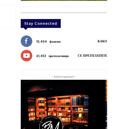
Stay Connected
КАКО
10,404
фанови
СЕ ПРЕТПЛАТИТЕ
61,453
претплатници
- Advertisement -