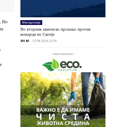
. Во
Македонија
на
Во вторник авионско прскање против
комарци во Скопје
XH M
-
07.08.2026 23:39
0
- Advertisement -
е