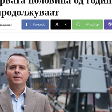
продолжуваат
Facebook
X
WhatsApp
делување