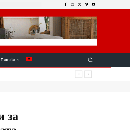
+Повеќе
р продолжи
и за
ата,