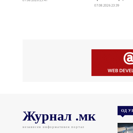
07.08.2026 23:39
Журнал .мк
ОД У
независен информативен портал