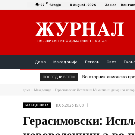
C
27
Skopje
8 August, 2026
За нас
Контак
независен информативен портал
Дома
Македонија
Регион
Свет
Екон
Во вторник авионско прска
Д-р Трајановски: По тру
ПОСЛЕДНИ ВЕСТИ
дома
Македонија
Герасимовски: Исплатени 1,3 милиони денари за новор
11.06.2026 15:00
МАКЕДОНИЈА
Герасимовски: Испл
новороденчиња во п