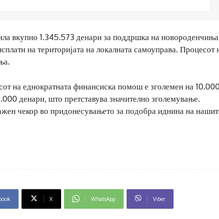
ила вкупно 1.345.573 денари за поддршка на новороденчиња
исплати на територијата на локалната самоуправа. Процесот 
ња.
сот на еднократната финансиска помош е зголемен на 10.00
.000 денари, што претставува значително зголемување.
ажен чекор во придонесувањето за подобра иднина на нашит
book
X
WhatsApp
Viber