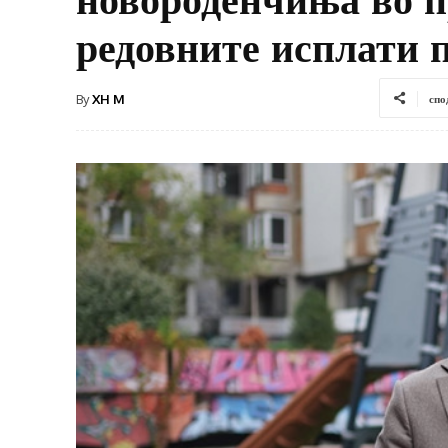
редовните исплати 
By
XH M
спо