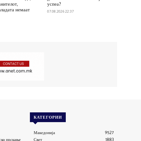
анителот,
успеа?
владата немаат
07.08.2026 22:37
КАТЕГОРИИ
Македонија
9527
ско прскање
Свет
1883