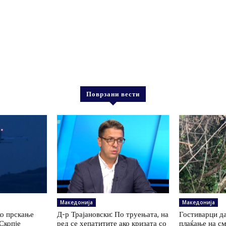
Поврзани вести
Македонија
Македонија
ко прскање
Д-р Трајановски: По труењата, на
Гостиварци да
Скопје
ред се хепатитите ако кризата со
плаќање на см