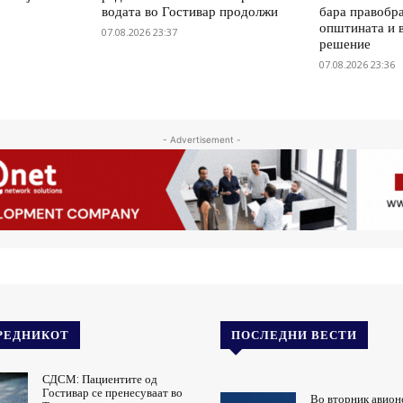
водата во Гостивар продолжи
бара правобр
општината и 
07.08.2026 23:37
решение
07.08.2026 23:36
- Advertisement -
РЕДНИКОТ
ПОСЛЕДНИ ВЕСТИ
СДСМ: Пациентите од
Гостивар се пренесуваат во
Во вторник авион