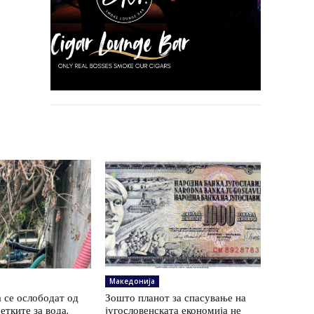
Македонија
 се ослободат од
Зошто планот за спасување на
етките за вода,
југословенската економија не