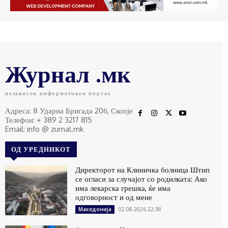
Журнал .мк
независен информативен портал
Адреса: 8 Ударна Бригада 20б, Скопје
Телефон: + 389 2 3217 815
Email: info @ zurnal.mk
ОД УРЕДНИКОТ
Директорот на Клиничка болница Штип
се огласи за случајот со родилката: Ако
има лекарска грешка, ќе има
одговорност и од мене
02.08.2026 22:38
Македонија