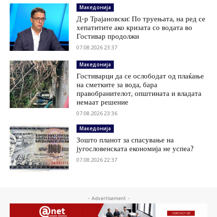
Македонија
Д-р Трајановски: По труењата, на ред се
хепатитите ако кризата со водата во
Гостивар продолжи
07.08.2026 23:37
Македонија
Гостиварци да се ослободат од плаќање
на сметките за вода, бара
правобранителот, општината и владата
немаат решение
07.08.2026 23:36
Македонија
Зошто планот за спасување на
југословенската економија не успеа?
07.08.2026 22:37
- Advertisement -