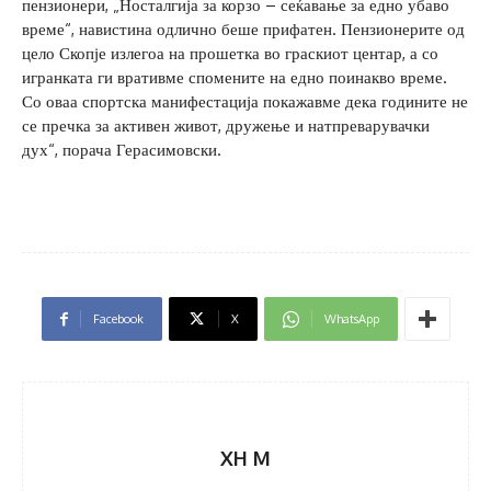
пензионери, „Носталгија за корзо – сеќавање за едно убаво
време“, навистина одлично беше прифатен. Пензионерите од
цело Скопје излегоа на прошетка во граскиот центар, а со
игранката ги вративме спомените на едно поинакво време.
Со оваа спортска манифестација покажавме дека годините не
се пречка за активен живот, дружење и натпреварувачки
дух“, порача Герасимовски.
Facebook
X
WhatsApp
XH M