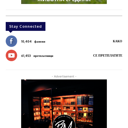
Stay Connected
КАКО
10,404
фанови
СЕ ПРЕТПЛАТИТЕ
61,453
претплатници
- Advertisement -