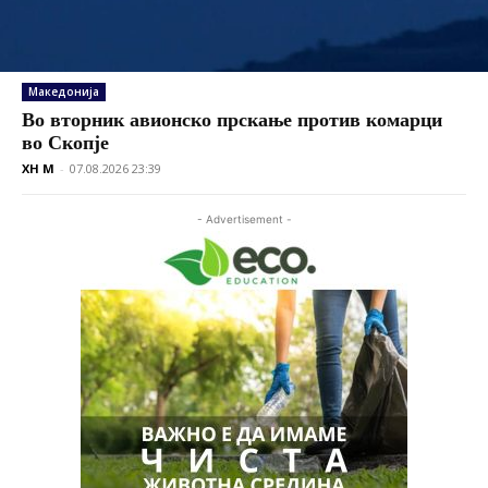
Македонија
Во вторник авионско прскање против комарци
во Скопје
XH M
-
07.08.2026 23:39
- Advertisement -