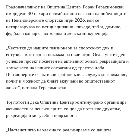
Градоначалникот на Општина Центар, Горан Герасимовски,
им додели 30 пехари и симболични награди на победниците
на Пензионерските спортски игри 2026, кои се
натпреваруваа во пет дисциплини : пикадо, табла, домино,
фудбал и кошарка, во машка и женска конкуренција.
„Честитки до нашите пензионери за спортскиот дух и
ентузијазмот што ги покажаа на овие игри. Ова е уште еден
успешен проект посветен на активниот живот, рекреацијата и
дружењето на нашите сограѓани од третото доба.
Пензионерите се активни граѓани кои заслужуваат внимание,
почит и можност да бидат вклучени во општествениот
живот“, истакна Герасимовски.
Тој потсети дека Општина Центар континуирано организира
активности за пензионерите, со цел да поттикне дружење,
рекреација и меѓусебна поврзаност.
„Настанот што неодамна го реализиравме со нашите