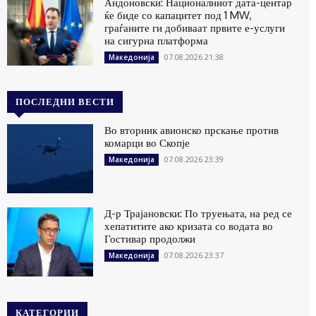
Андоновски: Националниот дата-центар
ќе биде со капацитет под 1 MW,
граѓаните ги добиваат првите е-услуги
на сигурна платформа
07.08.2026 21:38
Македонија
ПОСЛЕДНИ ВЕСТИ
Во вторник авионско прскање против
комарци во Скопје
07.08.2026 23:39
Македонија
Д-р Трајановски: По труењата, на ред се
хепатитите ако кризата со водата во
Гостивар продолжи
07.08.2026 23:37
Македонија
КАТЕГОРИИ