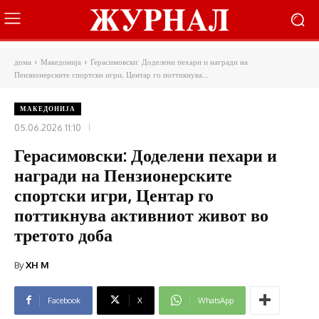
дома
Македонија
Герасимовски: Доделени пехари и награди на
Пензионерските спортски игри, Центар го поттикнува...
МАКЕДОНИЈА
05.06.2026 11:10
Герасимовски: Доделени пехари и
награди на Пензионерските
спортски игри, Центар го
поттикнува активниот живот во
третото доба
By
XH M
Facebook
X
WhatsApp