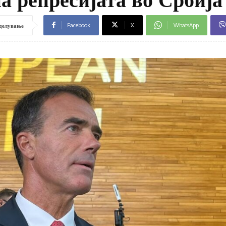
Facebook
X
WhatsApp
делување