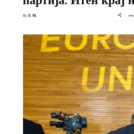
By
Л. М.
спо