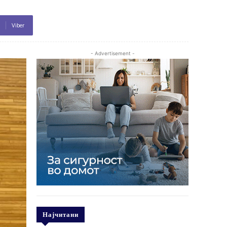
Viber
- Advertisement -
Најчитани