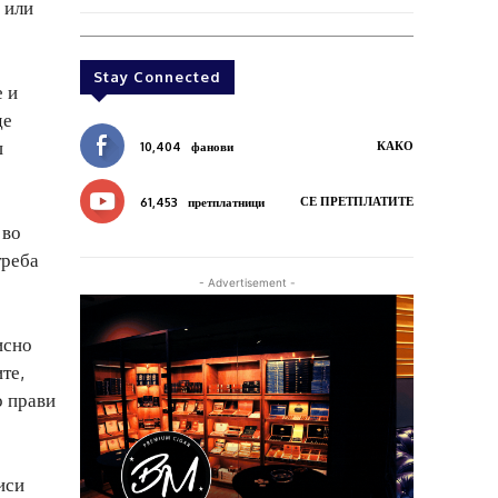
 или
Stay Connected
е и
де
ш
КАКО
10,404
фанови
СЕ ПРЕТПЛАТИТЕ
61,453
претплатници
 во
треба
- Advertisement -
исно
те,
о прави
иси