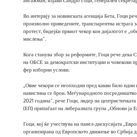
ангажман, изјави Сандро Гоци, генерален секрета
Во интервју за новинската агенција Бета, Гоци ре
произволно приведените, транспарентна истрага з
протест, бидејќи првиот чекор кон дијалогот е „о
мислења“.
Кога станува збор за реформите, Гоци рече дека 
на ОБСЕ за демократски институции и човекови пр
фер изборни услови.
„Овие чекори се неопходни пред какви било идни и
навистина се брои. Меѓународното посредништво 
2021 година“, рече Гоци, лидер на центристичкат
(ЕП) припаѓаат на либералната група „Обнови ја Е
Гоци, кој ќе учествува на панел-дискусијата „Евр
организирана од Европското движење во Србија де