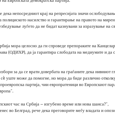
р на Европската демократска партија.
че дека непосредниот крај на репресијата значи ослободувањ
а полициското насилство и гарантирање на правото на мирен
безбедување луѓето да не бидат казнувани за изразување на с
Србија мора целосно да ги спроведе препораките на Канцелар
ава (ОДИХР), да ја гарантира слободата на медиумите и да 
збори за да се врати довербата на граѓаните дека нивниот г
сè уште може да помогне, но мора да биде различно отколк
а проевропска партија, чии европратеници во Европскиот па
вропа“.
опскиот час на Србија – изгубено време или нова шанса?“,
нес во Белград, рече дека преговорите меѓу владата и опоз