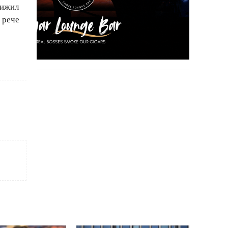
лижил
, рече