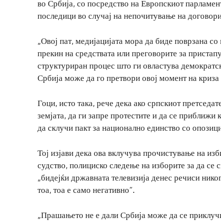
во Србија, со посредство на Европскиот парламент
последици во случај на непочитување на договори
„Овој пат, медијацијата мора да биде поврзана со
прекин на средствата или преговорите за пристап
структуриран процес што ги овластува демократск
Србија може да го претвори овој момент на криза
Гоци, исто така, рече дека ако српскиот претседа
земјата, да ги запре протестите и да се приближи 
да склучи пакт за национално единство со опозици
Тој изјави дека ова вклучува прочистување на из
судство, полициско следење на изборите за да се 
„бидејќи државната телевизија денес речиси никог
тоа, тоа е само негативно“.
„Прашањето не е дали Србија може да се приклуч