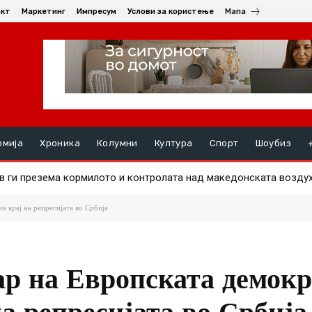
акт
Маркетинг
Импресум
Услови за користење
Мапа
омија
Хроника
Колумни
Култура
Спорт
Шоубиз
в ги презема кормилото и контролата над македонската воздух
от станува симбол на отворен комуникациски канал
н крај на репресијата во Србија
ар на Европската демокр
на репресијата во Србија