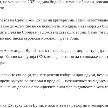
, не успеаја во 2021 година бидејќи немаше обврски, рокови
те.
 патот на Србија кон ЕУ: јасни критериуми, јавно известувањ
ување доколку тие не се исполнети. Медијацијата мора да би
ите сили на Србија и ја држи владата одговорна. Само тога
 во вистинска европска можност“, рече Гоци.
тел Александар Вучиќ навистина сака да ја смири ситуацијата
кон Европската унија (ЕУ), има еден начин да го докаже тоа: 
јата.
бирачките списоци, транспарентни изборни процедури, незав
спречи купување гласови и пред сè – независност на медиуми
аш не им дава на опозициските сили фер видливост, а кога г
и на ЕУ, туку дали Вучиќ е подготвен за реформи и компром