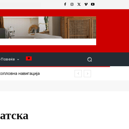
+Повеќе
опловна навигација
атска