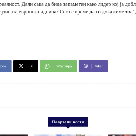
еалност. Дали сака да биде запаметен како лидер кој ја доб
нејзината европска иднина? Сега е време да го докажеме тоа“
book
X
WhatsApp
Viber
Поврзани вести