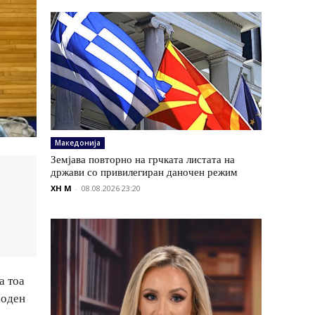
Македонија
Земјава повторно на грчката листата на
држави со привилегиран даночен режим
XH M
-
08.08.2026 23:20
а тоа
роден