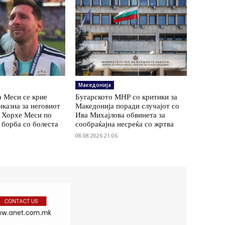
Македонија
а Меси се крие
Бугарското МНР со критики за
иказна за неговиот
Македонија поради случајот со
а Хорхе Меси по
Ива Михајлова обвинета за
 борба со болеста
сообраќајна несреќа со жртва
08.08.2026 21:06