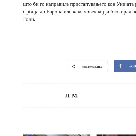
што би го направиле пристапувањето кон Унијата р
Србија до Европа или како човек кој ја блокирал 
Гоци.
Face
споделување
Л. М.