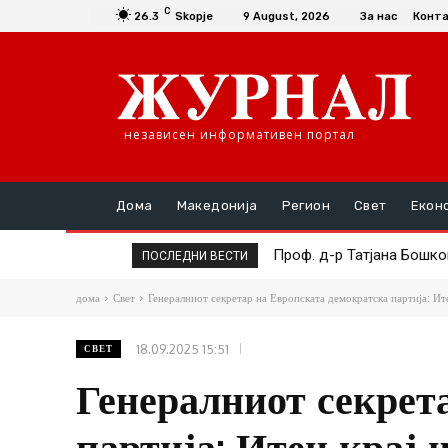
C
26.3
Skopje
9 August, 2026
За нас
Конт
независен информативен портал
Дома
Македонија
Регион
Свет
Екон
Проф. д-р Татјана Бошко
Симболот на ќор-сокак
ПОСЛЕДНИ ВЕСТИ
дома
Свет
Генералниот секретар на Европската демократска партија: Ите
18.09.2025 15:51
СВЕТ
Генералниот секрет
партија: Итен крај 