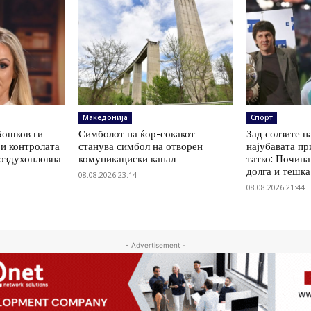
Македонија
Спорт
Бошков ги
Симболот на ќор-сокакот
Зад солзите н
и контролата
станува симбол на отворен
најубавата пр
воздухопловна
комуникациски канал
татко: Почин
долга и тешка
08.08.2026 23:14
08.08.2026 21:44
- Advertisement -