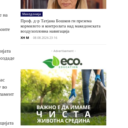
е на
Македонија
Проф. д-р Татјана Бошков ги презема
кормилото и контролата над македонската
воите
воздухопловна навигација
XH M
-
08.08.2026 23:16
ијата
- Advertisement -
создаде
лас
у во
рламент
ицијата