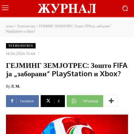
дома
Технологија
ГЕЈМИНГ ЗЕМЈОТРЕС: Зошто FIFA ја „заборави“
PlayStation и Xbox?
ТЕХНОЛОГИЈА
14.06.2026 15:44
ГЕЈМИНГ ЗЕМЈОТРЕС: Зошто FIFA
ја „заборави“ PlayStation и Xbox?
By
Л. М.
Facebook
X
WhatsApp