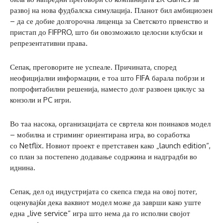
развој на нова фудбалска симулација. Планот бил амбициозен
– да се добие долгорочна лиценца за Светското првенство и
пристап до FIFPRO, што би овозможило целосни клубски и
репрезентативни права.
Сепак, преговорите не успеале. Причината, според
неофицијални информации, е тоа што FIFA барала побрзи и
попрофитабилни решенија, наместо долг развоен циклус за
конзоли и PC игри.
Во таа насока, организацијата се свртела кон поинаков модел
– мобилна и стриминг ориентирана игра, во соработка
со Netflix. Новиот проект е претставен како „launch edition“,
со план за постепено додавање содржина и надградби во
иднина.
Сепак, дел од индустријата со скепса гледа на овој потег,
оценувајќи дека ваквиот модел може да заврши како уште
една „live service“ игра што нема да го исполни својот