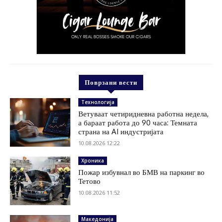
Поврзани вести
Технологија
Ветуваат четиридневна работна недела,
а бараат работа до 90 часа: Темната
страна на AI индустријата
10.08.2026 12:22
Хроника
Пожар избувнал во БМВ на паркинг во
Тетово
10.08.2026 11:52
Македонија