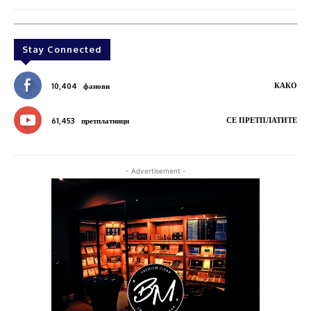
Stay Connected
КАКО
10,404
фанови
СЕ ПРЕТПЛАТИТЕ
61,453
претплатници
- Advertisement -