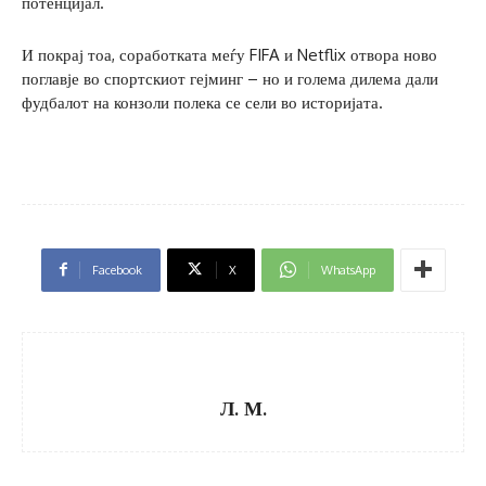
потенцијал.
И покрај тоа, соработката меѓу FIFA и Netflix отвора ново
поглавје во спортскиот гејминг – но и голема дилема дали
фудбалот на конзоли полека се сели во историјата.
Facebook
X
WhatsApp
Л. М.