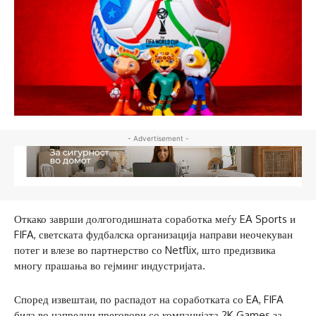
- Advertisement -
Откако заврши долгогодишната соработка меѓу EA Sports и
FIFA, светската фудбалска организација направи неочекуван
потег и влезе во партнерство со Netflix, што предизвика
многу прашања во гејминг индустријата.
Според извештаи, по распадот на соработката со EA, FIFA
била во напредни преговори со компанијата 2K Games за