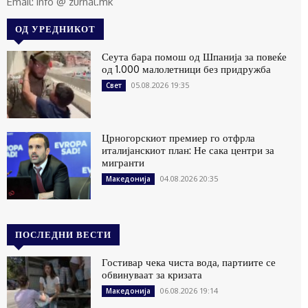
Email: info @ zurnal.mk
ОД УРЕДНИКОТ
Сеута бара помош од Шпанија за повеќе
од 1.000 малолетници без придружба
05.08.2026 19:35
Свет
Црногорскиот премиер го отфрла
италијанскиот план: Не сака центри за
мигранти
04.08.2026 20:35
Македонија
ПОСЛЕДНИ ВЕСТИ
Гостивар чека чиста вода, партиите се
обвинуваат за кризата
06.08.2026 19:14
Македонија