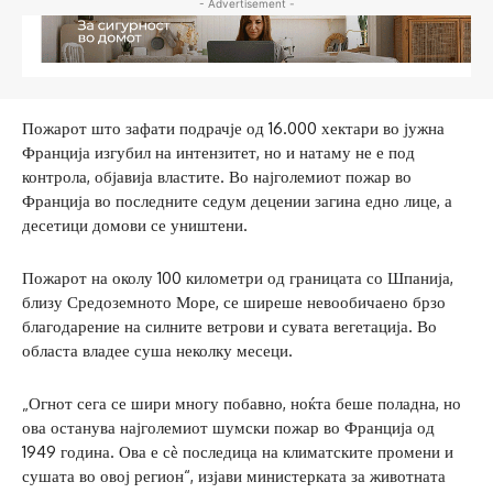
- Advertisement -
Пожарот што зафати подрачје од 16.000 хектари во јужна
Франција изгубил на интензитет, но и натаму не е под
контрола, објавија властите. Во најголемиот пожар во
Франција во последните седум децении загина едно лице, а
десетици домови се уништени.
Пожарот на околу 100 километри од границата со Шпанија,
близу Средоземното Море, се ширеше невообичаено брзо
благодарение на силните ветрови и сувата вегетација. Во
областа владее суша неколку месеци.
„Огнот сега се шири многу побавно, ноќта беше поладна, но
ова останува најголемиот шумски пожар во Франција од
1949 година. Ова е сѐ последица на климатските промени и
сушата во овој регион“, изјави министерката за животната