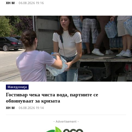
XH M
-
06.08.2026 19:16
Македонија
Гостивар чека чиста вода, партиите се
обвинуваат за кризата
XH M
-
06.08.2026 19:14
- Advertisement -