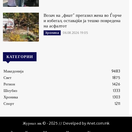
Возач на „фиат“ прегазил жена во Ѓорче
и избегал, оставајќи ја тешко повредена
на асфалтот
06.08.2026 19:05
Хроника
КАТЕГОРИИ
Македонија
9483
Свет
1875
Регион
1426
Шоубиз
1333
Хроника
1303
Спорт
1211
Журнал .мк © - 2025 // Develped by Anet.com.mk