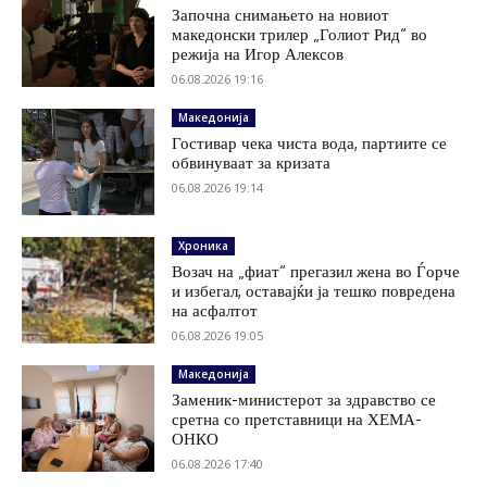
Започна снимањето на новиот
македонски трилер „Голиот Рид“ во
режија на Игор Алексов
06.08.2026 19:16
Македонија
Гостивар чека чиста вода, партиите се
обвинуваат за кризата
06.08.2026 19:14
Хроника
Возач на „фиат“ прегазил жена во Ѓорче
и избегал, оставајќи ја тешко повредена
на асфалтот
06.08.2026 19:05
Македонија
Заменик-министерот за здравство се
сретна со претставници на ХЕМА-
ОНКО
06.08.2026 17:40