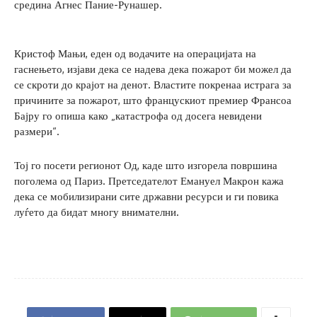
средина Агнес Пание-Рунашер.
Кристоф Мањи, еден од водачите на операцијата на
гаснењето, изјави дека се надева дека пожарот би можел да
се скроти до крајот на денот. Властите покренаа истрага за
причините за пожарот, што францускиот премиер Франсоа
Бајру го опиша како „катастрофа од досега невидени
размери“.
Тој го посети регионот Од, каде што изгорела површина
поголема од Париз. Претседателот Емануел Макрон кажа
дека се мобилизирани сите државни ресурси и ги повика
луѓето да бидат многу внимателни.