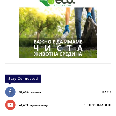
Stay Connected
КАКО
10,404
фанови
СЕ ПРЕТПЛАТИТЕ
61,453
претплатници