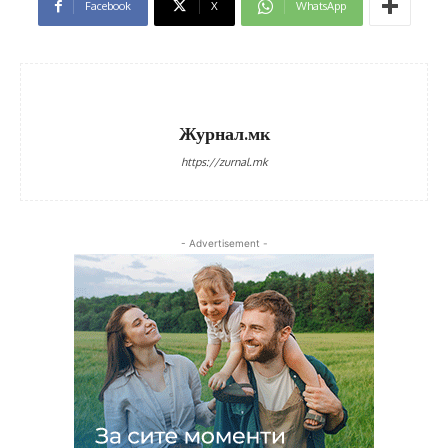
Facebook
X
WhatsApp
Журнал.мк
https://zurnal.mk
- Advertisement -