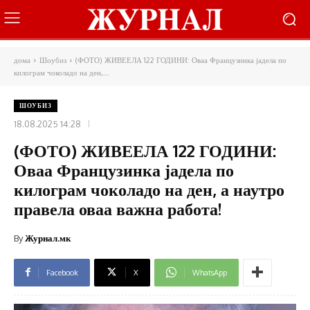
дома
Шоубиз
(ФОТО) ЖИВЕЕЛА 122 ГОДИНИ: Оваа Французинка јадела по
килограм чоколадо на ден,...
ШОУБИЗ
18.08.2025 14:28
(ФОТО) ЖИВЕЕЛА 122 ГОДИНИ:
Оваа Французинка јадела по
килограм чоколадо на ден, а наутро
правела оваа важна работа!
By
Журнал.мк
Facebook
X
WhatsApp