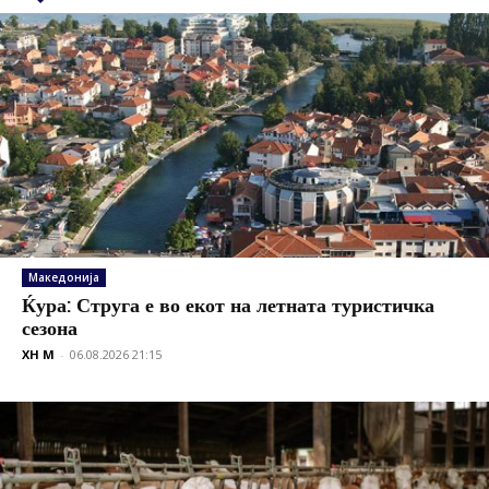
Македонија
Ќура: Струга е во екот на летната туристичка
сезона
XH M
-
06.08.2026 21:15