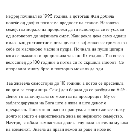
Рафреј починал во 1995 година, а дотогаш Жан добила
повеќе од двојно поголема вредност на станот. Неговото
семејство морало да продолжи да ги исполнува сите услови
од договорот до нејзината смрт. Жан рекла дека само еднаш
имала конјунктивитис и дека целиот свој живот се грижела за
себе со маслиново масло и пудра. Почнала да пуши цигари
кога се омажила и продолжила така до 117 години. Таа возела
велосипед до 100 години, а потоа си го скршила зглобот. Се
опоравила многу брзо и повторно можела да оди.
Таа живеела самостојно до 110 години, а потоа се преселила
во дом за стари лица. Секој ден барала да се разбуди во 6:45.
Денот го започнувала со молитва на прозорецот. Му се
заблагодарувала на Бога што е жива и што денот е
прекрасен. Понекогаш гласно прашувала зошто живее толку
долго и зошто е единствената жива во нејзиното семејство.
Наутро, вежбала гимнастика додека слушала класична музика
на вокменот. Знаела да прави вежби за раце и нозе во