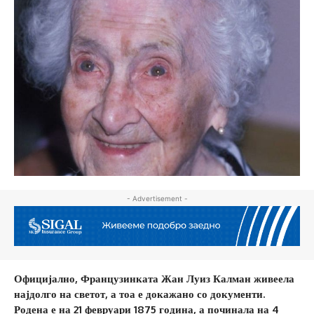
- Advertisement -
Официјално, Французинката Жан Луиз Калман живеела
најдолго на светот, а тоа е докажано со документи.
Родена е на 21 февруари 1875 година, а починала на 4