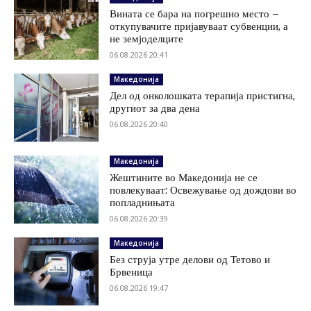
Вината се бара на погрешно место –
откупувачите пријавуваат субвенции, а
не земјоделците
06.08.2026 20:41
Македонија
Дел од онколошката терапија пристигна,
другиот за два дена
06.08.2026 20:40
Македонија
Жештините во Македонија не се
повлекуваат: Освежување од дождови во
попладнињата
06.08.2026 20:39
Македонија
Без струја утре делови од Тетово и
Брвеница
06.08.2026 19:47