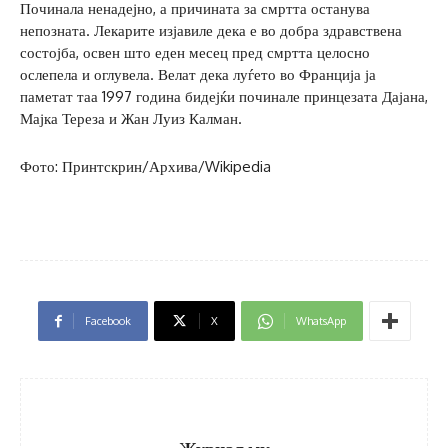
Починала ненадејно, а причината за смртта останува
непозната. Лекарите изјавиле дека е во добра здравствена
состојба, освен што еден месец пред смртта целосно
ослепела и оглувела. Велат дека луѓето во Франција ја
паметат таа 1997 година бидејќи починале принцезата Дајана,
Мајка Тереза и Жан Луиз Калман.
Фото: Принтскрин/Архива/Wikipedia
Facebook
X
WhatsApp