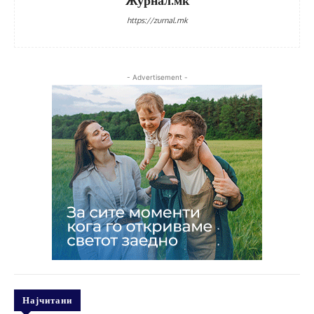
Журнал.мк
https://zurnal.mk
- Advertisement -
Најчитани