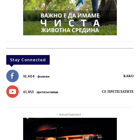
Stay Connected
КАКО
10,404
фанови
СЕ ПРЕТПЛАТИТЕ
61,453
претплатници
- Advertisement -