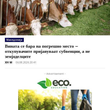
Македонија
Вината се бара на погрешно место –
откупувачите пријавуваат субвенции, а не
земјоделците
XH M
-
06.08.2026 20:41
- Advertisement -