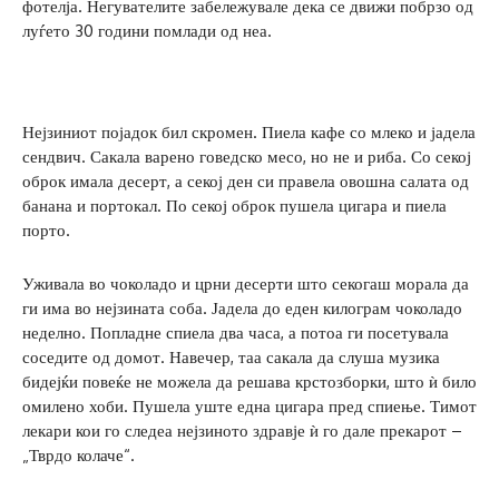
фотелја. Негувателите забележувале дека се движи побрзо од
луѓето 30 години помлади од неа.
Нејзиниот појадок бил скромен. Пиела кафе со млеко и јадела
сендвич. Сакала варено говедско месо, но не и риба. Со секој
оброк имала десерт, а секој ден си правела овошна салата од
банана и портокал. По секој оброк пушела цигара и пиела
порто.
Уживала во чоколадо и црни десерти што секогаш морала да
ги има во нејзината соба. Јадела до еден килограм чоколадо
неделно. Попладне спиела два часа, а потоа ги посетувала
соседите од домот. Навечер, таа сакала да слуша музика
бидејќи повеќе не можела да решава крстозборки, што ѝ било
омилено хоби. Пушела уште една цигара пред спиење. Тимот
лекари кои го следеа нејзиното здравје ѝ го дале прекарот –
„Тврдо колаче“.