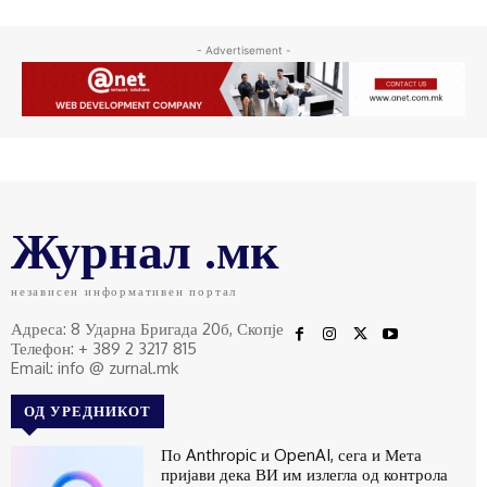
- Advertisement -
Журнал .мк
независен информативен портал
Адреса: 8 Ударна Бригада 20б, Скопје
Телефон: + 389 2 3217 815
Email: info @ zurnal.mk
ОД УРЕДНИКОТ
По Anthropic и OpenAI, сега и Мета
пријави дека ВИ им излегла од контрола