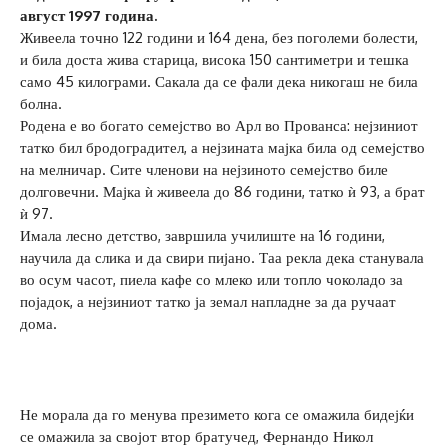
август 1997 година.
Живеела точно 122 години и 164 дена, без поголеми болести,
и била доста жива старица, висока 150 сантиметри и тешка
само 45 килограми. Сакала да се фали дека никогаш не била
болна.
Родена е во богато семејство во Арл во Прованса: нејзиниот
татко бил бродоградител, а нејзината мајка била од семејство
на мелничар. Сите членови на нејзиното семејство биле
долговечни. Мајка ѝ живеела до 86 години, татко ѝ 93, а брат
ѝ 97.
Имала лесно детство, завршила училиште на 16 години,
научила да слика и да свири пијано. Таа рекла дека станувала
во осум часот, пиела кафе со млеко или топло чоколадо за
појадок, а нејзиниот татко ја земал напладне за да ручаат
дома.
Не морала да го менува презимето кога се омажила бидејќи
се омажила за својот втор братучед, Фернандо Никол