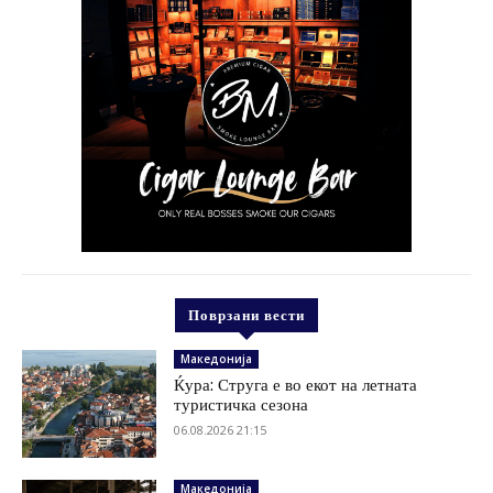
Поврзани вести
Македонија
Ќура: Струга е во екот на летната
туристичка сезона
06.08.2026 21:15
Македонија