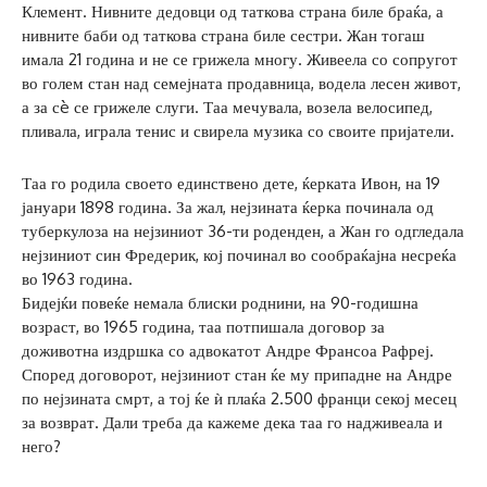
Клемент. Нивните дедовци од таткова страна биле браќа, а
нивните баби од таткова страна биле сестри. Жан тогаш
имала 21 година и не се грижела многу. Живеела со сопругот
во голем стан над семејната продавница, водела лесен живот,
а за сè се грижеле слуги. Таа мечувала, возела велосипед,
пливала, играла тенис и свирела музика со своите пријатели.
Таа го родила своето единствено дете, ќерката Ивон, на 19
јануари 1898 година. За жал, нејзината ќерка починала од
туберкулоза на нејзиниот 36-ти роденден, а Жан го одгледала
нејзиниот син Фредерик, кој починал во сообраќајна несреќа
во 1963 година.
Бидејќи повеќе немала блиски роднини, на 90-годишна
возраст, во 1965 година, таа потпишала договор за
доживотна издршка со адвокатот Андре Франсоа Рафреј.
Според договорот, нејзиниот стан ќе му припадне на Андре
по нејзината смрт, а тој ќе ѝ плаќа 2.500 франци секој месец
за возврат. Дали треба да кажеме дека таа го надживеала и
него?