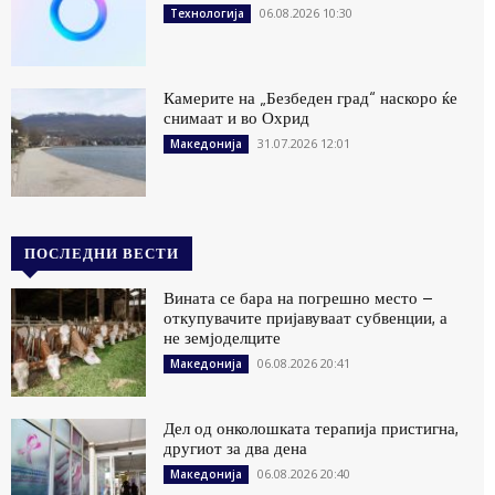
06.08.2026 10:30
Технологија
Камерите на „Безбеден град“ наскоро ќе
снимаат и во Охрид
31.07.2026 12:01
Македонија
ПОСЛЕДНИ ВЕСТИ
Вината се бара на погрешно место –
откупувачите пријавуваат субвенции, а
не земјоделците
06.08.2026 20:41
Македонија
Дел од онколошката терапија пристигна,
другиот за два дена
06.08.2026 20:40
Македонија