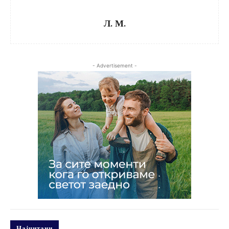
Л. М.
- Advertisement -
Најчитани