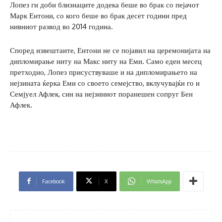
Лопез ги доби близнаците додека беше во брак со пејачот
Марк Ентони, со кого беше во брак десет години пред
нивниот развод во 2014 година.
Според извештаите, Ентони не се појавил на церемонијата на
дипломирање ниту на Макс ниту на Еми. Само еден месец
претходно, Лопез присуствуваше и на дипломирањето на
нејзината ќерка Еми со своето семејство, вклучувајќи го и
Семјуел Афлек, син на нејзиниот поранешен сопруг Бен
Афлек.
Facebook
X
WhatsApp