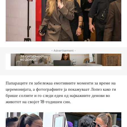
- Advertisement -
Папараците ги забележаа емотивните моменти за време на
церемонијата, а фотографиите ја покажуваат Лопез како ги
брише солзите и го следи еден од најважните денови во
животот на својот 18-годишен син.