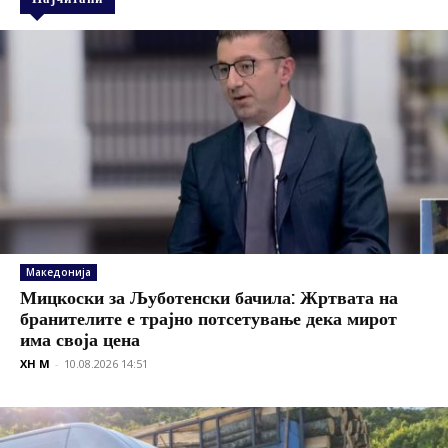
Македонија
Мицкоски за Љуботенски бачила: Жртвата на
бранителите е трајно потсетување дека мирот
има своја цена
XH M
-
10.08.2026 14:51