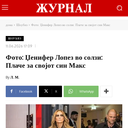
дома
Шоубиз
Фото: Џенифер Лопез во солзи: Плаче за својот син Макс
ШОУБИЗ
11.06.2026 17:09
Фото: Џенифер Лопез во солзи:
Плаче за својот син Макс
By
Л. М.
Facebook
X
WhatsApp