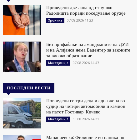
Приведени две лица од струшко
Радолишта поради поседување оружје
07.08.2026 11:23
Хроника
Без прифаќање на амандманите на ДУИ
и на Алијанса нема Бадентер за законите
за високо образование
07.08.2026 14:47
Македонија
ПОСЛЕДНИ ВЕСТИ
Повредени се три деца и една жена во
судир на четири автомобили и камион
на патот Гостивар-Кичево
10.08.2026 14:21
Македонија
Манасиевски: Филипче е во паника по