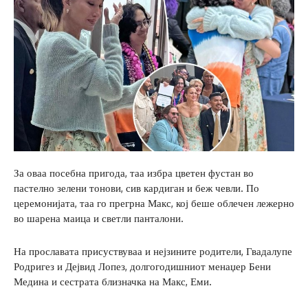
За оваа посебна пригода, таа избра цветен фустан во
пастелно зелени тонови, сив кардиган и беж чевли. По
церемонијата, таа го прегрна Макс, кој беше облечен лежерно
во шарена маица и светли панталони.
На прославата присуствуваа и нејзините родители, Гвадалупе
Родригез и Дејвид Лопез, долгогодишниот менаџер Бени
Медина и сестрата близначка на Макс, Еми.