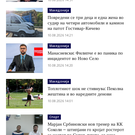
Македонија
Повредени се три деца и една жена во
судир на четири автомобили и камион
на патот Гостивар-Кичево
10.08.2026 14:21
Македонија
Манасиевски: Филипче е во паника по
инцидентот во Ново Село
10.08.2026 14:20
Македонија
Топлотниот шок не стивнува: Пеколна
жештина и во наредните денови
10.08.2026 14:01
Спорт
Марјан Србиновски нов тренер на КК
Соколи – штипјани го кројат ростерот
за настап во Супер лигата, се чека