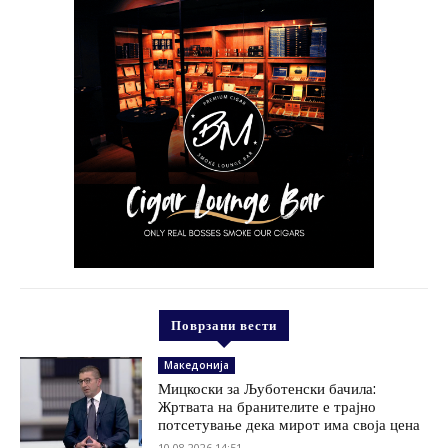
Поврзани вести
Македонија
Мицкоски за Љуботенски бачила:
Жртвата на бранителите е трајно
потсетување дека мирот има своја цена
10.08.2026 14:51