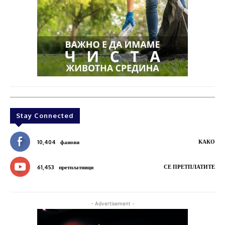
Stay Connected
КАКО
10,404
фанови
СЕ ПРЕТПЛАТИТЕ
61,453
претплатници
- Advertisement -