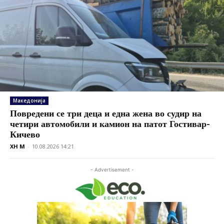
Македонија
Повредени се три деца и една жена во судир на
четири автомобили и камион на патот Гостивар-
Кичево
XH M
-
10.08.2026 14:21
- Advertisement -