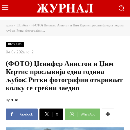
дома
Шоубиз
(ФОТО) Џенифер Анистон и Џим Кертис прославија една година
љубов: Ретки фотографии...
ШОУБИЗ
04.07.2026 16:12
(ФОТО) Џенифер Анистон и Џим
Кертис прославија една година
љубов: Ретки фотографии откриваат
колку се среќни заедно
By
Л. М.
Facebook
X
WhatsApp