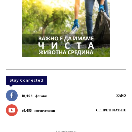
Stay Connected
КАКО
10,404
фанови
СЕ ПРЕТПЛАТИТЕ
61,453
претплатници
- Advertisement -