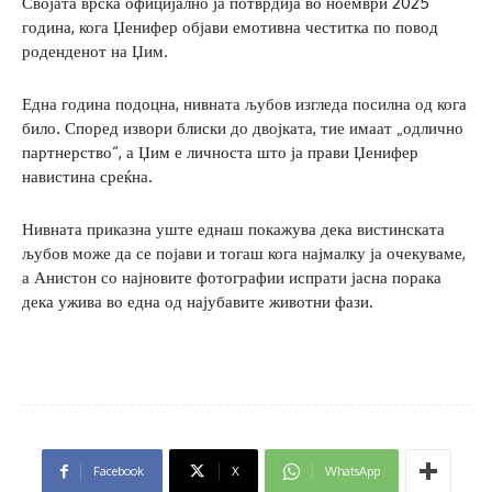
Својата врска официјално ја потврдија во ноември 2025
година, кога Џенифер објави емотивна честитка по повод
роденденот на Џим.
Една година подоцна, нивната љубов изгледа посилна од кога
било. Според извори блиски до двојката, тие имаат „одлично
партнерство“, а Џим е личноста што ја прави Џенифер
навистина среќна.
Нивната приказна уште еднаш покажува дека вистинската
љубов може да се појави и тогаш кога најмалку ја очекуваме,
а Анистон со најновите фотографии испрати јасна порака
дека ужива во една од најубавите животни фази.
Facebook
X
WhatsApp