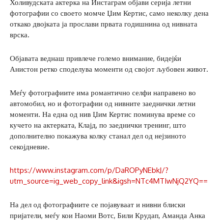
Холивудската актерка на Инстаграм објави серија летни
фотографии со своето момче Џим Кертис, само неколку дена
откако двојката ја прослави првата годишнина од нивната
врска.
Објавата веднаш привлече големо внимание, бидејќи
Анистон ретко споделува моменти од својот љубовен живот.
Меѓу фотографиите има романтично селфи направено во
автомобил, но и фотографии од нивните заеднички летни
моменти. На една од нив Џим Кертис поминува време со
кучето на актерката, Клајд, по заеднички тренинг, што
дополнително покажува колку станал дел од нејзиното
секојдневие.
https://www.instagram.com/p/DaROPyNEbkJ/?
utm_source=ig_web_copy_link&igsh=NTc4MTIwNjQ2YQ==
На дел од фотографиите се појавуваат и нивни блиски
пријатели, меѓу кои Наоми Вотс, Били Крудап, Аманда Анка