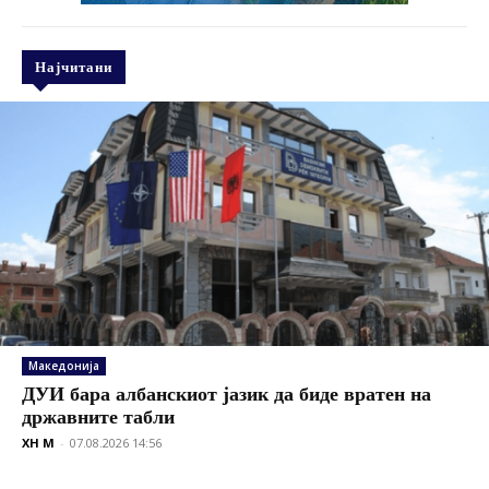
Најчитани
Македонија
ДУИ бара албанскиот јазик да биде вратен на
државните табли
XH M
-
07.08.2026 14:56