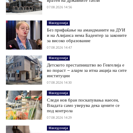
вратен на државните табли
07.08.2026 14:56
Македонија
Без прифаќање на амандманите на ДУИ
и на Алијанса нема Бадентер за законите
за високо образование
07.08.2026 14:47
Македонија
Детското престапништво во Гевгелија е
во пораст – аларм за итна акција на сите
институции
07.08.2026 14:30
Македонија
Следи нов бран поскапувања наесен,
Владата само уверува дека цените се
под контрола
07.08.2026 14:29
Македонија