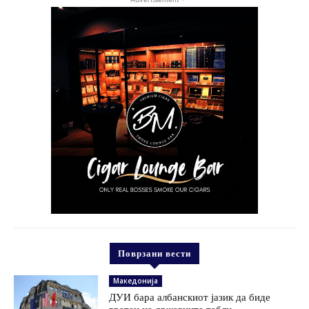
Поврзани вести
Македонија
ДУИ бара албанскиот јазик да биде