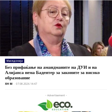
Македонија
Без прифаќање на амандманите на ДУИ и на
Алијанса нема Бадентер за законите за високо
образование
XH M
-
07.08.2026 14:47
- Advertisement -