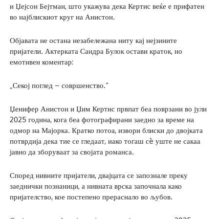
и Џејсон Бејтман, што укажува дека Кертис веќе е прифатен
во најблискиот круг на Анистон.
Објавата не остана незабележана ниту кај нејзините
пријатели. Актерката Сандра Булок остави краток, но
емотивен коментар:
„Секој поглед – совршенство.“
Џенифер Анистон и Џим Кертис првпат беа поврзани во јули
2025 година, кога беа фотографирани заедно за време на
одмор на Мајорка. Кратко потоа, извори блиски до двојката
потврдија дека тие се гледаат, иако тогаш сè уште не сакаа
јавно да зборуваат за својата романса.
Според нивните пријатели, двајцата се запознале преку
заеднички познаници, а нивната врска започнала како
пријателство, кое постепено прераснало во љубов.