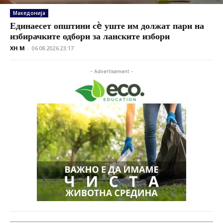
Македонија
Единаесет општини сè уште им должат пари на
избирачките одбори за ланските избори
XH M
-
06.08.2026 23:17
- Advertisement -