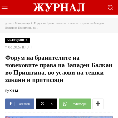
дома
Македонија
Форум на бранителите на човековите права на Западен
Балкан во Приштина, во...
МАКЕДОНИЈА
11.06.2026 11:43
Форум на бранителите на
човековите права на Западен Балкан
во Приштина, во услови на тешки
закани и притисоци
By
XH M
Facebook
X
WhatsApp