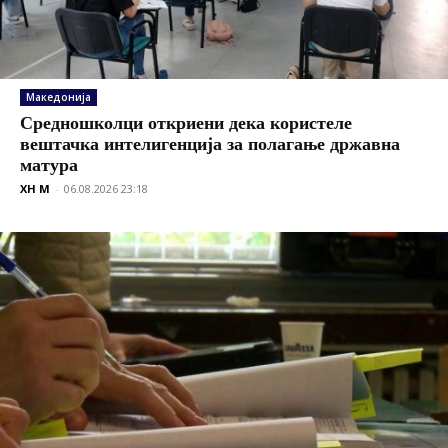
Македонија
Средношколци откриени дека користеле
вештачка интелигенција за полагање државна
матура
XH M
-
06.08.2026 23:18