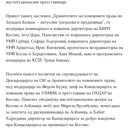
институционални претставници.
Првиот панел, насловен „Бранителите на човековите права во
Западен Балкан – актуелни трендови и предизвици“, го
модерира новинарката и извршна директорка на БИРН
Косово, Јета Џара. Панелистки се извршната директорка на
YIHR Србија, Софија Тодоровиќ, извршната директорка на
YIHR Хрватска, Ирис Кнежевиќ, проектната координаторка на
YIHR Босна и Херцеговина, Ајна Мешиќ, како и програмската
менаџерка во KCSF, Трина Бинаку.
Посебен панел е посветен на спроведувањето на
Декларацијата на ОН за бранителите на човековите права,
под модерација на Жером Бујжу, шеф на Канцеларијата за
човекови права на УНМИК и претставник на ОХЦХР во
Косово. Панелот обединува институционални актери од
Косово и Албанија, меѓу кои Мирела Ррумбулаку, комесарка
за заштита од дискриминација на Албанија, и Хабит
Хајредини, директор на Канцеларијата за добро владеење
при Канцеларијата на премиерот на Косово.