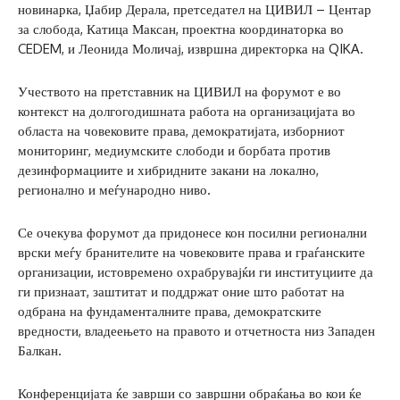
новинарка, Џабир Дерала, претседател на ЦИВИЛ – Центар
за слобода, Катица Максан, проектна координаторка во
CEDEM, и Леонида Моличај, извршна директорка на QIKA.
Учеството на претставник на ЦИВИЛ на форумот е во
контекст на долгогодишната работа на организацијата во
областа на човековите права, демократијата, изборниот
мониторинг, медиумските слободи и борбата против
дезинформациите и хибридните закани на локално,
регионално и меѓународно ниво.
Се очекува форумот да придонесе кон посилни регионални
врски меѓу бранителите на човековите права и граѓанските
организации, истовремено охрабрувајќи ги институциите да
ги признаат, заштитат и поддржат оние што работат на
одбрана на фундаменталните права, демократските
вредности, владеењето на правото и отчетноста низ Западен
Балкан.
Конференцијата ќе заврши со завршни обраќања во кои ќе