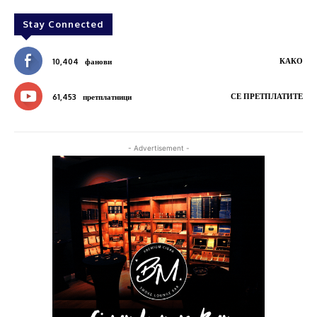
Stay Connected
КАКО
10,404
фанови
СЕ ПРЕТПЛАТИТЕ
61,453
претплатници
- Advertisement -