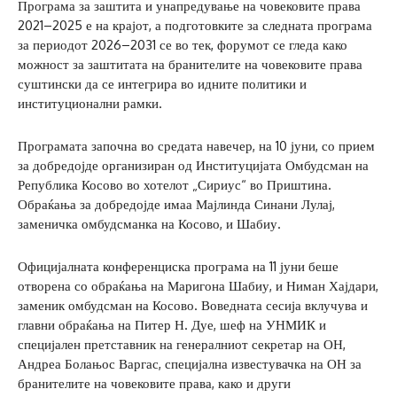
Програма за заштита и унапредување на човековите права
2021–2025 е на крајот, а подготовките за следната програма
за периодот 2026–2031 се во тек, форумот се гледа како
можност за заштитата на бранителите на човековите права
суштински да се интегрира во идните политики и
институционални рамки.
Програмата започна во средата навечер, на 10 јуни, со прием
за добредојде организиран од Институцијата Омбудсман на
Република Косово во хотелот „Сириус“ во Приштина.
Обраќања за добредојде имаа Мајлинда Синани Лулај,
заменичка омбудсманка на Косово, и Шабиу.
Официјалната конференциска програма на 11 јуни беше
отворена со обраќања на Маригона Шабиу, и Ниман Хајдари,
заменик омбудсман на Косово. Воведната сесија вклучува и
главни обраќања на Питер Н. Дуе, шеф на УНМИК и
специјален претставник на генералниот секретар на ОН,
Андреа Болањос Варгас, специјална известувачка на ОН за
бранителите на човековите права, како и други