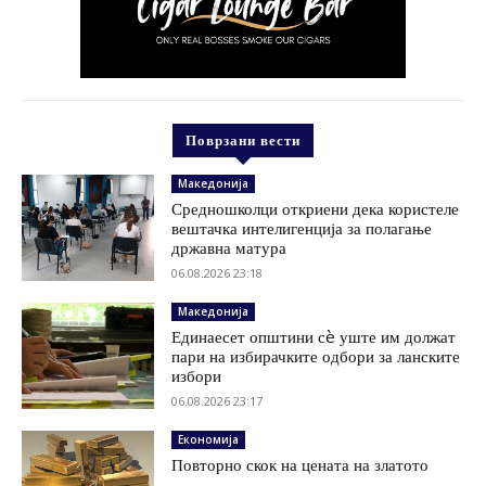
Поврзани вести
Македонија
Средношколци откриени дека користеле
вештачка интелигенција за полагање
државна матура
06.08.2026 23:18
Македонија
Единаесет општини сè уште им должат
пари на избирачките одбори за ланските
избори
06.08.2026 23:17
Економија
Повторно скок на цената на златото