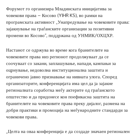
Форумот го организира Младинската иницијатива за
човекови права – Косово (YIHR KS), во рамки на
програмската активност „Унапредување на човековите права:
зајакнување на граѓанските организации за позитивни
промени во Косово“, поддржана од УНМИК/ОХЦХР.
Настанот се одржува во време кога бранителите на
човековите права низ регионот продолжуваат да се
соочуваат со закани, заплашување, напади, кампањи за
оцрнување, недоволна институционална заштита и
ограничено јавно признавање на нивната улога. Според
организаторите, конференцијата има цел да ја зајакне
регионалната соработка меѓу актерите од граѓанското
општество и да придонесе кон поефикасна заштита на
бранителите на човековите права преку дијалог, размена на
добри практики и промоција на меѓународните стандарди за
човекови права.
„Целта на оваа конференција е да создаде значаен регионален