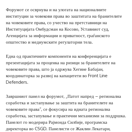
Форумот се осврнува и на улогата на националните
институции за човекови права во заштитата на бранителите
на човековите права, со учество на претставници на
Институцијата Омбудсман на Косово, Уставниот суд,
Агенцијата за информации и приватност, граѓанското
општество и медиумските регулаторни тела.
Една од практичните компоненти на конференцијата е
презентацијата за проценка на ризици за бранителите на
човековите права, што ја одржува Хегине Бабајан,
координаторка за развој на капацитети во Front Line
Defenders.
Завршниот панел на форумот, „Патот напред – регионална
соработка и застапување за заштита на бранителите на
човековите права“, се фокусира на идната регионална
соработка, застапување и практични механизми за поддршка.
Панелот го модерира Рајмонда Силбије, програмска
директорка во CSGD. Панелисти се Жаклин Лекатари,