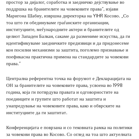
простор за дијалог, соработка и заедничко дејствување во
поддршка на бранителите на човековите права“, изјави
Маригона Шабиу, извршна директорка на YIHR Косово. „Со
тоа што ги обединуваме граѓанските организации,
институциите, меѓународните актери и бранителите од
целиот Западен Балкан, сакаме да размениме искуства, да ги
идентификуваме заедничките предизвици и да придонесеме
кон посилни механизми за заштита, поголемо признавање и
поефикасна практична примена на стандардите за човекови
права.“
Централна референтна точка на форумот е Декларацијата на
ОН за бранителите на човековите права, усвоена во 1998
година, која ги потврдува правата и одговорностите на
поединците и групите што работат на заштита и
унапредување на човековите права, како и обврските на
институциите да ги заштитат.
Конференцијата е поврзана и со тековната рамка на политики
за човекови права во Косово. Со оглед на тоа што актуелната