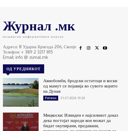
Журнал .мк
независен информативен портал
Адреса: 8 Ударна Бригада 20б, Скопје
Телефон: + 389 2 3217 815
Email: info @ zurnal.mk
ОД УРЕДНИКОТ
Авиобомби, бродски остатоци и коски
од мамут се појавија во сувото корито
на Дунав
31.07.2026 19:20
Регион
Мицкоски: Илинден е најсилниот доказ
дека постојат народи кои можат да
бидат окупирани, предавани,
потценувани, но никогаш не можат да