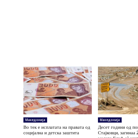
Македонија
Македонија
Во тек е исплатата на правата од
Десет години од по
социјална и детска заштита
Стајковци, загинаа 