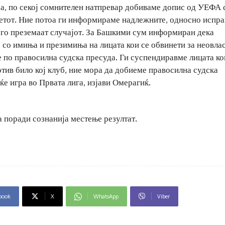
оа, по секој сомнителен натпревар добиваме допис од УЕФА 
етот. Ние потоа ги информираме надлежните, односно испр
го преземаат случајот. За Башкими сум информиран дека
, со имиња и презимиња на лицата кои се обвинети за неовла
 по правосилна судска пресуда. Ги суспендиравме лицата ко
тив било кој клуб, ние мора да добиеме правосилна судска
е игра во Првата лига, изјави Омерагиќ.
 поради сознанија местење резултат.
book
X
WhatsApp
Viber