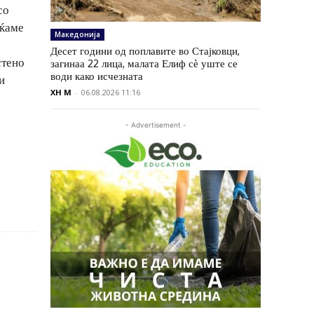
со
аќаме
Македонија
Десет години од поплавите во Стајковци,
стено
загинаа 22 лица, малата Елиф сѐ уште се
води како исчезната
и
XH M
-
06.08.2026 11:16
- Advertisement -