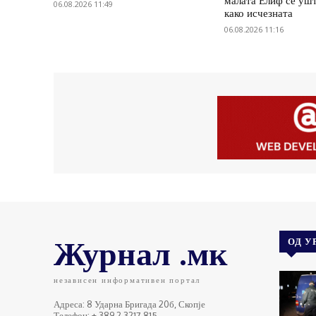
малата Елиф сѐ ушт
06.08.2026 11:49
како исчезната
06.08.2026 11:16
Журнал .мк
ОД У
независен информативен портал
Адреса: 8 Ударна Бригада 20б, Скопје
Телефон: + 389 2 3217 815