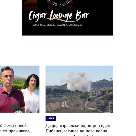
Свет
: Нема повеќе
Двајца израелски војници и еден
 што преживува,
Либанец загинаа во нова воена