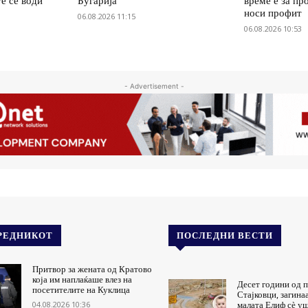
е се води
Бугарија
време е за пр
носи профит
06.08.2026 11:15
06.08.2026 10:53
- Advertisement -
РЕДНИКОТ
ПОСЛЕДНИ ВЕСТИ
Притвор за жената од Кратово
која им наплаќаше влез на
Десет години од п
посетителите на Куклица
Стајковци, загинаа
04.08.2026 10:36
малата Елиф сѐ уш