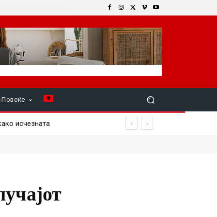
+Повеќе
ко исчезната
лучајот