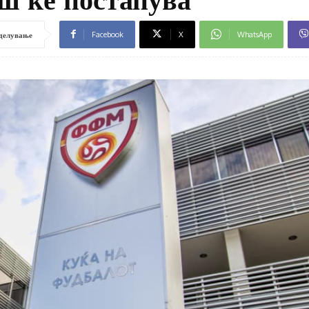
Facebook
X
WhatsApp
делување