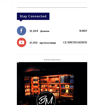
Stay Connected
КАКО
10,404
фанови
СЕ ПРЕТПЛАТИТЕ
61,453
претплатници
- Advertisement -