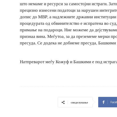
што немаме и ресурси за самостојни истраги. Зат
прецизно изнесени податоци за нарушен интегрит
допис до МВР, а надлежните државни институции 
процедурата од обвинителство е испратена во суд
примање на подароци. Ние можеме да дејствуваме
признаа вина. Меѓутоа, за да преземеме мерки про
пресуда. Се додека не добиеме пресуда, Башкими ќ
Натпреварот меѓу Кожуф и Башкими е под истрага
Face
споделување