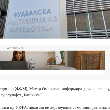
- Advertisement -
едонија (ФФМ), Масар Омерагиќ, информира дека ја чека су
колу случајот „Башкими“.
описи од УЕФА, никогаш не дејствуваме самоиницијативно, з