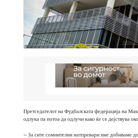
Претседателот на Фудбалската федерација на Мак
одлука па потоа да одлучи како ќе се дејствува о
– За сите сомнителни натпревари ние добиваме д