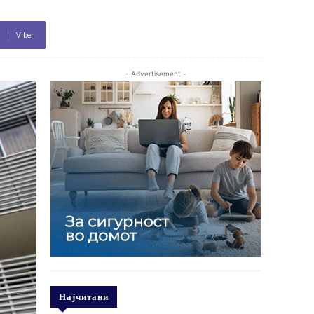
Viber
- Advertisement -
Најчитани