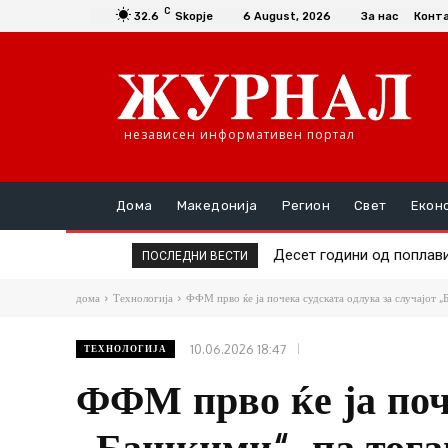
C
32.6
Skopje
6 August, 2026
За нас
Конт
независен информативен портал
Дома
Македонија
Регион
Свет
Екон
Десет години од поплавите 
Македонија доби 149 мил
ПОСЛЕДНИ ВЕСТИ
дома
Технологија
ФФМ прво ќе ја почека судската одлука за случајот „Б
10.06.2026 18:47
ТЕХНОЛОГИЈА
ФФМ прво ќе ја поче
„Башкими“, па тога