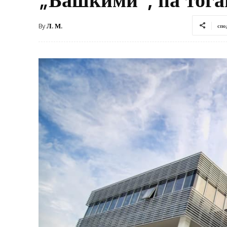
By
Л. М.
спо