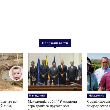
Поврзани вести
Македонија
Македонија
плавите во
Македонија доби 149 милиони
Серафимовски
22 лица,
евра грант за пругата кон
земјоделство