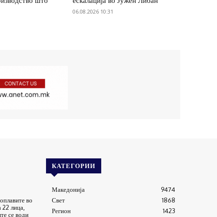
оизводство што
ескалација во Јужен Либан
06.08.2026 10:31
КАТЕГОРИИ
Македонија
9474
оплавите во
Свет
1868
 22 лица,
Регион
1423
те се води