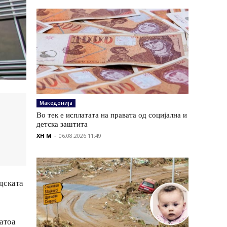
Македонија
Во тек е исплатата на правата од социјална и
детска заштита
XH M
-
06.08.2026 11:49
дската
атоа