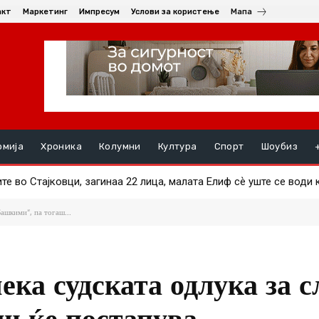
акт
Маркетинг
Импресум
Услови за користење
Мапа
омија
Хроника
Колумни
Култура
Спорт
Шоубиз
во Стајковци, загинаа 22 лица, малата Елиф сѐ уште се води ка
иони евра грант за пругата кон Бугарија
ашкими“, па тогаш...
ка судската одлука за с
ш ќе постапува