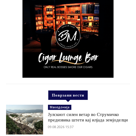
Поврзани вести
Македонија
Јулскиот силен ветар во Струмичко
предизвика штети кај илјада земјоделци
09.08.2026 15:37