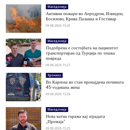
Македонија
Активни пожари во Аеродром, Илинден,
Босилово, Крива Паланка и Гостивар
09.08.2026 15:29
Македонија
Подобрена е состојбата на пациентот
транспортиран од Турција по тешка
повреда
09.08.2026 15:27
Хроника
Во Карпош во стан пронајдена почината
45-годишна жена
09.08.2026 15:26
Македонија
Нова катна гаража кај зградата
„Промаја“
09.08.2026 15:25