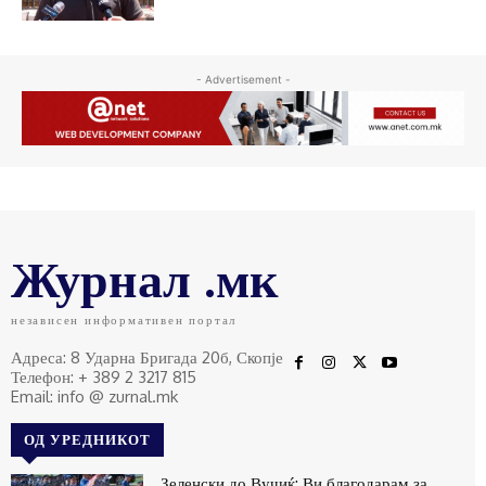
- Advertisement -
Журнал .мк
независен информативен портал
Адреса: 8 Ударна Бригада 20б, Скопје
Телефон: + 389 2 3217 815
Email: info @ zurnal.mk
ОД УРЕДНИКОТ
Зеленски до Вучиќ: Ви благодарам за