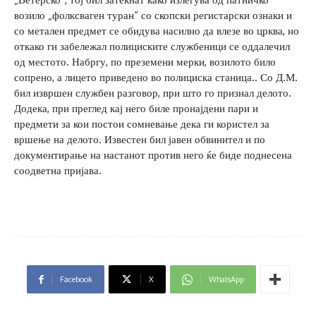
возило „фолксваген туран“ со скопски регистарски ознаки и
со метален предмет се обидува насилно да влезе во црква, но
откако ги забележал полициските службеници се оддалечил
од местото. Набргу, по преземени мерки, возилото било
сопрено, а лицето приведено во полициска станица.. Со Д.М.
бил извршен службен разговор, при што го признал делото.
Додека, при преглед кај него биле пронајдени пари и
предмети за кои постои сомневање дека ги користел за
вршење на делото. Известен бил јавен обвинител и по
документирање на настанот против него ќе биде поднесена
соодветна пријава.
Facebook
X
WhatsApp