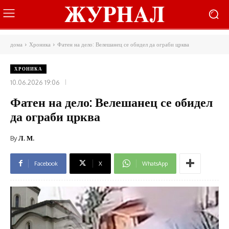
дома
Хроника
Фатен на дело: Велешанец се обидел да ограби црква
ХРОНИКА
10.06.2026 19:06
Фатен на дело: Велешанец се обидел
да ограби црква
By
Л. М.
Facebook
X
WhatsApp