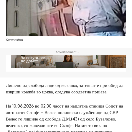
Screenshot
- Advertisement -
Лишено од слобода лице од велешко, затекнат е при обид да
изврши кражба во црква, следува соодветна пријава
На 10.06.2026 во 02:30 часот на наплатна станица Сопот на
автопатот Скопје – Велес, полициски службеници од СВР
Велес го лишиле од слобода Д.М.(43) од село Бузалково,
велешко, со живеалиште во Скопје. На место викано
„Ветерско“, тој бил затекнат како излегува од патничко