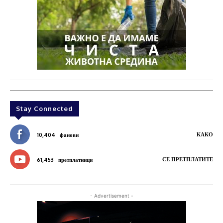
Stay Connected
КАКО
10,404
фанови
СЕ ПРЕТПЛАТИТЕ
61,453
претплатници
- Advertisement -