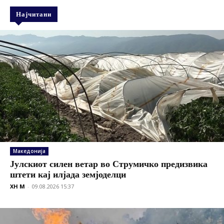
Најчитани
Македонија
Јулскиот силен ветар во Струмичко предизвика
штети кај илјада земјоделци
XH M
-
09.08.2026 15:37