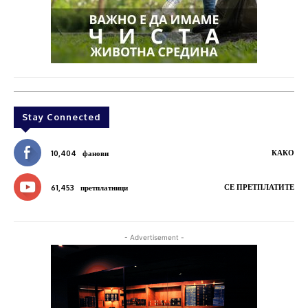
Stay Connected
КАКО
10,404
фанови
СЕ ПРЕТПЛАТИТЕ
61,453
претплатници
- Advertisement -