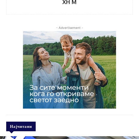
XH M
- Advertisement -
Најчитани