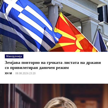
Македонија
Земјава повторно на грчката листата на држави
со привилегиран даночен режим
XH M
-
08.08.2026 23:20