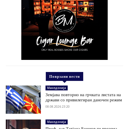
Поврзани вести
Македонија
Земјава повторно на грчката листата на
држави со привилегиран даночен режим
08.08.2026 23:20
Македонија
Проф. д-р Татјана Бошков ги презема