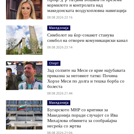
кормилото и контролата над
македонската воздухопловна навигација
08.08.2026 23:16
Македонија
Симболот на ќор-сокакот станува
симбол на отворен комуникациски канал
08.08.2026 23:14
Спорт
Зад солзите на Меси се крие најубавата
приказна за неговиот татко: Почина
Хорхе Меси по долга и тешка борба со
болеста
08.08.2026 21:44
Македонија
Бугарското МНР со критики за
Македонија поради случајот со Ива
Михајлова обвинета за сообраќајна
несреќа со жртва
08.08.2026 21:06