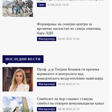
07.08.2026 16:19
Свет
Формирање на семејни центри за
врсничко насилство во секоја општина,
бара ЛДП
04.08.2026 10:56
Македонија
ПОСЛЕДНИ ВЕСТИ
Проф. д-р Татјана Бошков ги презема
кормилото и контролата над
македонската воздухопловна навигација
08.08.2026 23:16
Македонија
Симболот на ќор-сокакот станува
симбол на отворен комуникациски канал
08.08.2026 23:14
Македонија