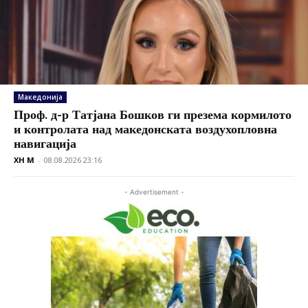
Македонија
Проф. д-р Татјана Бошков ги презема кормилото
и контролата над македонската воздухопловна
навигација
XH M
-
08.08.2026 23:16
- Advertisement -