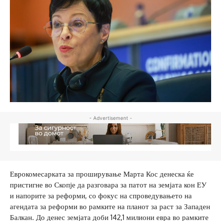
- Advertisement -
Еврокомесарката за проширување Марта Кос денеска ќе
пристигне во Скопје да разговара за патот на земјата кон ЕУ
и напорите за реформи, со фокус на спроведувањето на
агендата за реформи во рамките на планот за раст за Западен
Балкан. До денес земјата доби 142,1 милиони евра во рамките