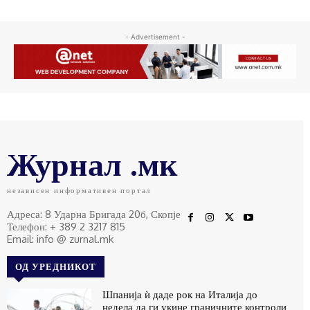
- Advertisement -
Журнал .мк
независен информативен портал
Адреса: 8 Ударна Бригада 20б, Скопје
Телефон: + 389 2 3217 815
Email: info @ zurnal.mk
ОД УРЕДНИКОТ
Шпанија ѝ даде рок на Италија до
недела да ги укине граничните контроли