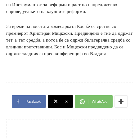
на Инструментот за реформи и раст по напредокот во
спроведувањето на клучните реформи.
За време на посетата комесарката Кос ќе се сретне со
премиерот Христијан Мицкоски. Предвидено е тие да одржат
тет-а-тет средба, а потоа ќе се одржи билатерална средба со
владини претставници. Кос и Мицкоски предвидено да се
одржат заедничка прес-конференција во Владата.
Facebook
X
WhatsApp