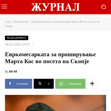
дома
Македонија
Евркомесарката за проширување Марта Кос во посета на
Скопје
МАКЕДОНИЈА
08.07.2026 09:21
Евркомесарката за проширување
Марта Кос во посета на Скопје
By
XH M
Facebook
X
WhatsApp