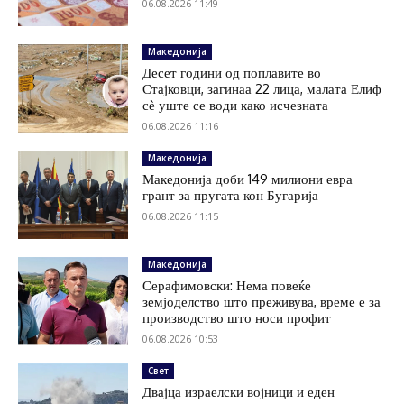
06.08.2026 11:49
Македонија
Десет години од поплавите во
Стајковци, загинаа 22 лица, малата Елиф
сѐ уште се води како исчезната
06.08.2026 11:16
Македонија
Македонија доби 149 милиони евра
грант за пругата кон Бугарија
06.08.2026 11:15
Македонија
Серафимовски: Нема повеќе
земјоделство што преживува, време е за
производство што носи профит
06.08.2026 10:53
Свет
Двајца израелски војници и еден