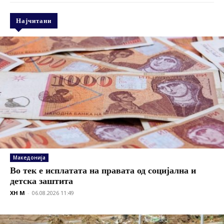
Најчитани
Македонија
Во тек е исплатата на правата од социјална и
детска заштита
XH M
-
06.08.2026 11:49