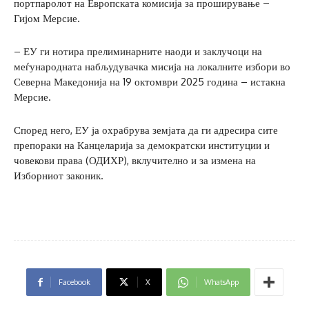
портпаролот на Европската комисија за проширување –
Гијом Мерсие.
– ЕУ ги нотира прелиминарните наоди и заклучоци на
меѓународната набљудувачка мисија на локалните избори во
Северна Македонија на 19 октомври 2025 година – истакна
Мерсие.
Според него, ЕУ ја охрабрува земјата да ги адресира сите
препораки на Канцеларија за демократски институции и
човекови права (ОДИХР), вклучително и за измена на
Изборниот законик.
Facebook
X
WhatsApp