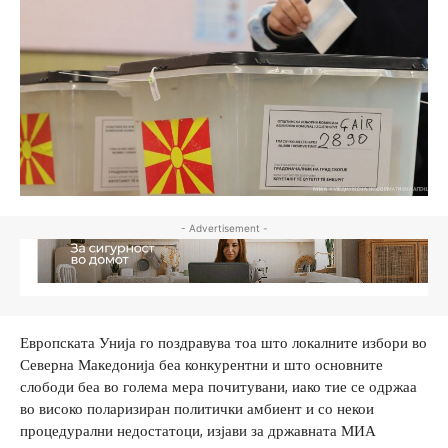
- Advertisement -
Европската Унија го поздравува тоа што локалните избори во
Северна Македонија беа конкурентни и што основните
слободи беа во голема мера почитувани, иако тие се одржаа
во високо поларизиран политички амбиент и со некои
процедурални недостатоци, изјави за државната МИА