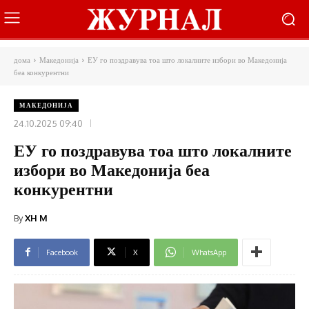
дома
Македонија
ЕУ го поздравува тоа што локалните избори во Македонија
беа конкурентни
МАКЕДОНИЈА
24.10.2025 09:40
ЕУ го поздравува тоа што локалните
избори во Македонија беа
конкурентни
By
XH M
Facebook
X
WhatsApp