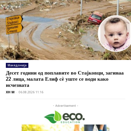
Македонија
Десет години од поплавите во Стајковци, загинаа
22 лица, малата Елиф сѐ уште се води како
исчезната
XH M
-
06.08.2026 11:16
- Advertisement -