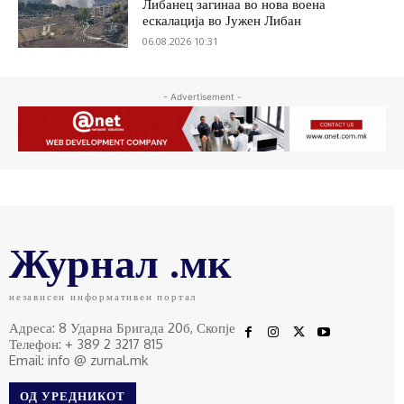
Либанец загинаа во нова воена
ескалација во Јужен Либан
06.08.2026 10:31
- Advertisement -
Журнал .мк
независен информативен портал
Адреса: 8 Ударна Бригада 20б, Скопје
Телефон: + 389 2 3217 815
Email: info @ zurnal.mk
ОД УРЕДНИКОТ