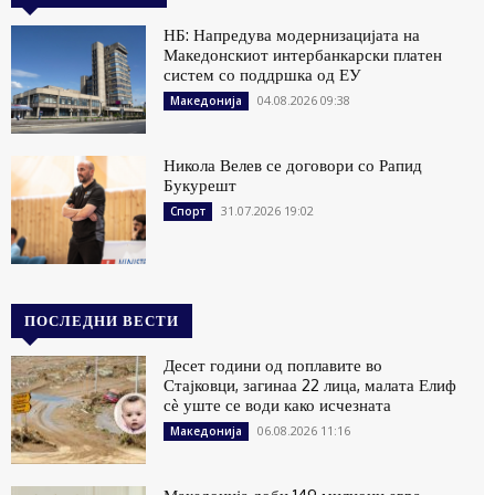
НБ: Напредува модернизацијата на
Македонскиот интербанкарски платен
систем со поддршка од ЕУ
04.08.2026 09:38
Македонија
Никола Велев се договори со Рапид
Букурешт
31.07.2026 19:02
Спорт
ПОСЛЕДНИ ВЕСТИ
Десет години од поплавите во
Стајковци, загинаа 22 лица, малата Елиф
сѐ уште се води како исчезната
06.08.2026 11:16
Македонија