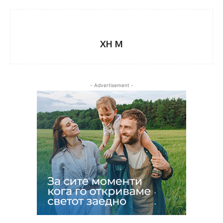
XH M
- Advertisement -