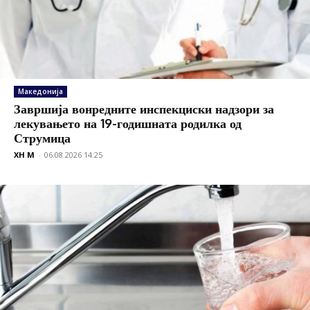
Македонија
Завршија вонредните инспекциски надзори за
лекувањето на 19-годишната родилка од
Струмица
XH M
-
06.08.2026 14:25