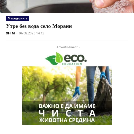
Македонија
Утре без вода село Морани
XH M
-
06.08.2026 14:13
- Advertisement -