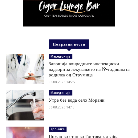
Поврзани вести
Македонија
Завршија вонредните инспекциски
надзори за лекувањето на 19-годишната
родилка од Струмица
06.08.2026 14:25
Македонија
Утре без вода село Морани
06.08.2026 14:13
Хроника
Пожар во стан во Гостивар, двајца