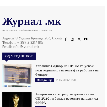
Журнал .мк
независен информативен портал
Адреса: 8 Ударна Бригада 20б, Скопје
Телефон: + 389 2 3217 815
Email: info @ zurnal.mk
ОД УРЕДНИКОТ
Управниот одбор на ПИОМ го усвои
полугодишниот извештај за работата на
Фондот
31.07.2026 12:28
Македонија
Американските градови домаќини на
СП 2026 ги бараат ветените исплати од
ФИФА