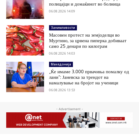
полицајци и домаќинот во болница
06.08.2026 14:09
Занимливости
Масовен протест на земјоделци во
Муртино, за црвена пиперка добиваат
само 25 денари по килограм
06.08.2026 14:03
Македонија
„Ќе имаме 3.000 првачиња помалку од
лани“: Јаневска за трендот на
намалување на бројот на ученици
06.08.2026 13:53
- Advertisement -