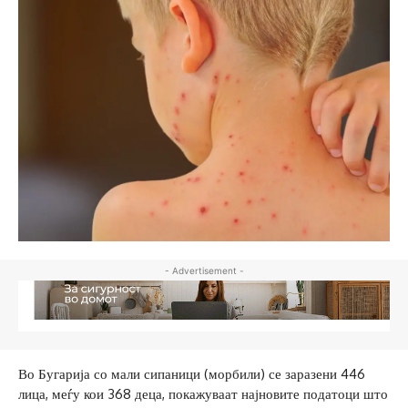
- Advertisement -
Во Бугарија со мали сипаници (морбили) се заразени 446
лица, меѓу кои 368 деца, покажуваат најновите податоци што