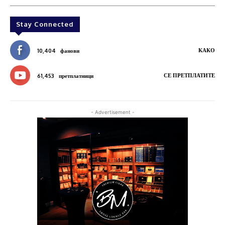
Stay Connected
КАКО
10,404
фанови
СЕ ПРЕТПЛАТИТЕ
61,453
претплатници
- Advertisement -