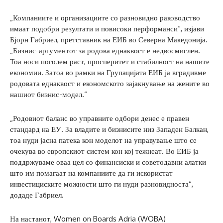
„Компаниите и организациите со разновидно раководство
имаат подобри резултати и повисоки перформанси“, изјави
Бјорн Габриел, претставник на ЕИБ во Северна Македонија.
„Бизнис-аргументот за родова еднаквост е недвосмислен.
Тоа носи поголем раст, просперитет и стабилност на нашите
економии. Затоа во рамки на Групацијата ЕИБ ја вградивме
родовата еднаквост и економското зајакнување на жените во
нашиот бизнис-модел.“
„Родовиот баланс во управните одбори денес е правен
стандард на ЕУ. За владите и бизнисите низ Западен Балкан,
тоа нуди јасна патека кон моделот на управување што се
очекува во европскиот систем кон кој тежнеат. Во ЕИБ ја
поддржуваме оваа цел со финансиски и советодавни алатки
што им помагаат на компаниите да ги искористат
инвестициските можности што ги нуди разновидноста“,
додаде Габриел.
На настанот, Women on Boards Adria (WOBA)