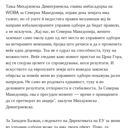
Тања Михајловска Димитриевска, главна амбасадорка на
WOBA за Северна Македонија, изјави дека земјата има
талент, но сѐ уште ѝ недостига правен механизам кој ќе
направи избалансираните управни одбори да бидат правило,
а не исклучок. „Кај нас, во Северна Македонија, жените
заземаат само околу едно од пет места во управните одбори
на котираните компании, бројка што речиси и да е променета
веќе една деценија. Тоа не е одраз на способноста, туку на
можностите. Веќе гледаме како новиот пристап на Црна Гора,
кој ги спојува целите со спроведување, носи резултати. И
искуството од европските земји што воведоа законска
обврска за повеќе жени во управните одбори покажува јасен
напредок. Hе само во родовата еднаквост, туку и во
деловните резултати, отпорноста и стабилноста. За Северна
Македонија, ова е пресуден момент — време е принципите
да се претворат во акција“, заклучи Михајловска
Димитриевска.
За Западен Балкан, следењето на Директивата на ЕУ за жени
во управни одбори може да има двоен ефект. Прво, да