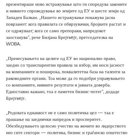
презентираше ново истражување што ги споредува законите
и нивното спроведување во земјите од ЕУ и шесте земји од
Западен Балкан. „Нашето истражување покажува јасна
поврзанот: кога правилата се обврзувачки, бројките растат и
се одржуваат; кога се само препораки, напредокот
заостанува“, рече Билјана Брејтвeјт, претседателка на
WOBA.
„Пренесувањето на целите од ЕУ во национално право,
заедно со транспарентни правила за избор, им носи јасност
на компаниите и поширока, поквалитетна база на таленти за
раководните органи. Тоа може да го подобри управувањето
со компаниите, нивните резултати и јавната доверба.
Едноставно кажано, тоа е паметен бизнис-потег“, додаде
Брејтвeјт.
„Родовата еднаквост не е само политичка цел — таа е
прашање на заеднички напредок и просперитет.
Обезбедувањето целосно учество на жените во лидерството
низ сите сектори — политика, бизнис и граѓанско општество