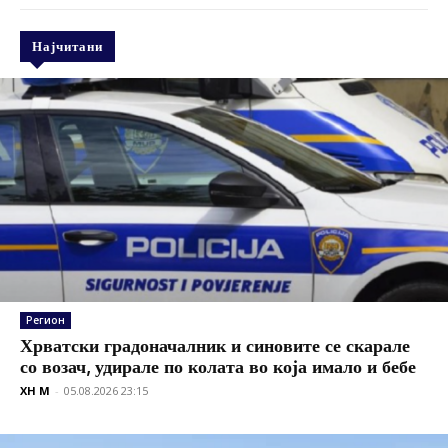
Најчитани
Регион
Хрватски градоначалник и синовите се скарале
со возач, удирале по колата во која имало и бебе
XH M
-
05.08.2026 23:15