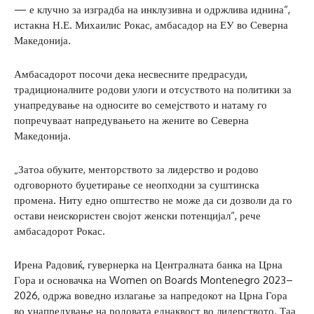
— е клучно за изградба на инклузивна и одржлива иднина“,
истакна Н.Е. Михаилис Рокас, амбасадор на ЕУ во Северна
Македонија.
Амбасадорот посочи дека несвесните предрасуди,
традиционалните родови улоги и отсуството на политики за
унапредување на односите во семејството и натаму го
попречуваат напредувањето на жените во Северна
Македонија.
„Затоа обуките, менторството за лидерство и родово
одговорното буџетирање се неопходни за суштинска
промена. Ниту едно општество не може да си дозволи да го
остави неискористен својот женски потенцијал“, рече
амбасадорот Рокас.
Ирена Радовиќ, гувернерка на Централната банка на Црна
Гора и основачка на Women on Boards Montenegro 2023–
2026, одржа воведно излагање за напредокот на Црна Гора
во унапредување на родовата еднаквост во лидерството. Таа