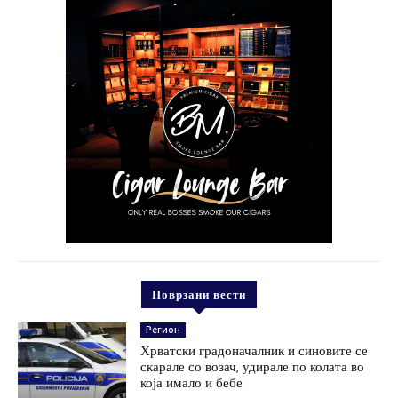
Поврзани вести
Регион
Хрватски градоначалник и синовите се
скарале со возач, удирале по колата во
која имало и бебе