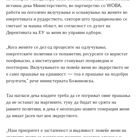
истакна дека Министерството, во партнерство со WOBA,
работи на поголемо вклучување и оснажување на жените во
енергетиката и рударството, сектори што традиционално се
сметаат за машка област, во согласност со духот на
Директивата на ЕУ за жени во управни одбори.
„Кога жените се дел од процесите на одлучување,
енергетските политики се попаметни, ресурсите се користат
поефикасно, а институциите стануваат поправедни и
поотпорни. Вклучувањето на повеќе жени во лидерството не
е само прашање на еднаквост — тоа е прашање на подобри
резултати,“ рече министерката Божиновска.
Таа нагласи дека владите треба да се погрижат овие прашања
да не останат на маргините, туку да бидат во сржта на
јавните политики, и дека е неопходно новите генерации жени
да имаат јасен пат кон лидерството.
„Наш приоритет е застапеност и видливост: повеќе жени на
кратките листи за раководни позиции, редовно следење и