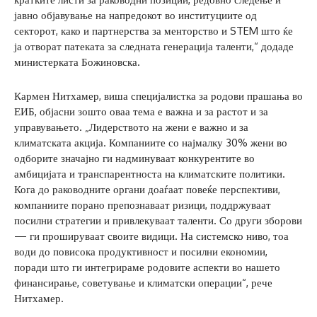
јавно објавување на напредокот во институциите од
секторот, како и партнерства за менторство и STEM што ќе
ја отворат патеката за следната генерација таленти,“ додаде
министерката Божиновска.
Кармен Нитхамер, виша специјалистка за родови прашања во
ЕИБ, објасни зошто оваа тема е важна и за растот и за
управувањето. „Лидерството на жени е важно и за
климатската акција. Компаниите со најмалку 30% жени во
одборите значајно ги надминуваат конкурентите во
амбицијата и транспарентноста на климатските политики.
Кога до раководните органи доаѓаат повеќе перспективи,
компаниите порано препознаваат ризици, поддржуваат
посилни стратегии и привлекуваат таленти. Со други зборови
— ги прошируваат своите видици. На системско ниво, тоа
води до повисока продуктивност и посилни економии,
поради што ги интегрираме родовите аспекти во нашето
финансирање, советување и климатски операции“, рече
Нитхамер.