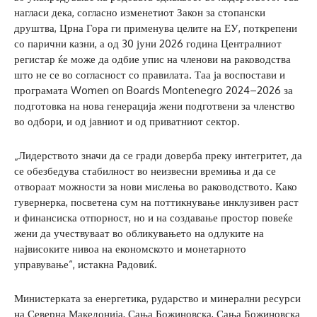
нагласи дека, согласно изменетиот Закон за стопански
друштва, Црна Гора ги применува целите на ЕУ, поткрепени
со парични казни, а од 30 јуни 2026 година Централниот
регистар ќе може да одбие упис на членови на раководства
што не се во согласност со правилата. Таа ја воспостави и
програмата Women on Boards Montenegro 2024–2026 за
подготовка на нова генерација жени подготвени за членство
во одбори, и од јавниот и од приватниот сектор.
„Лидерството значи да се гради доверба преку интегритет, да
се обезбедува стабилност во неизвесни времиња и да се
отвораат можности за нови мислења во раководството. Како
гувернерка, посветена сум на поттикнување инклузивен раст
и финансиска отпорност, но и на создавање простор повеќе
жени да учествуваат во обликувањето на одлуките на
највисоките нивоа на економското и монетарното
управување“, истакна Радовиќ.
Министерката за енергетика, рударство и минерални ресурси
на Северна Македонија, Сања Божиновска, Сања Божиновска