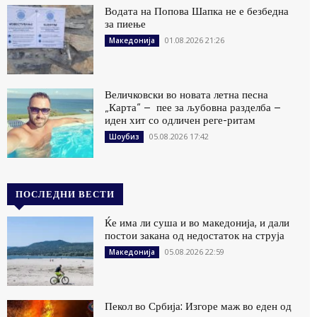
Водата на Попова Шапка не е безбедна
за пиење
01.08.2026 21:26
Македонија
Величковски во новата летна песна
„Карта“ – пее за љубовна разделба –
иден хит со одличен реге-ритам
05.08.2026 17:42
Шоубиз
ПОСЛЕДНИ ВЕСТИ
Ќе има ли суша и во македонија, и дали
постои закана од недостаток на струја
05.08.2026 22:59
Македонија
Пекол во Србија: Изгоре маж во еден од