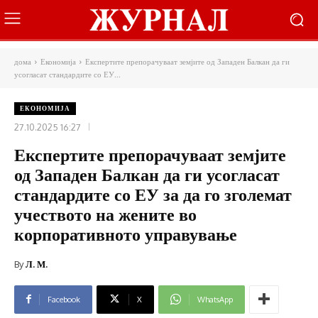
дома
Економија
Експертите препорачуваат земјите од Западен Балкан да ги
усогласат стандардите со ЕУ...
ЕКОНОМИЈА
27.10.2025 16:27
Експертите препорачуваат земјите
од Западен Балкан да ги усогласат
стандардите со ЕУ за да го зголемат
учеството на жените во
корпоративното управување
By
Л. М.
Facebook
X
WhatsApp