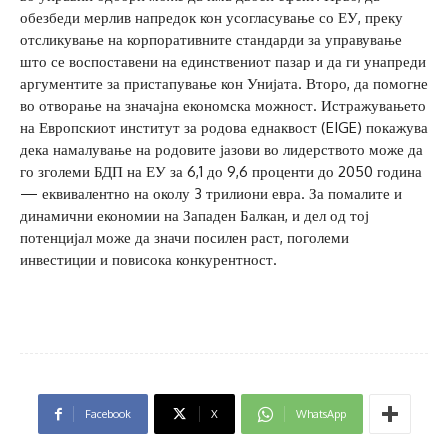
обезбеди мерлив напредок кон усогласување со ЕУ, преку
отсликување на корпоративните стандарди за управување
што се воспоставени на единствениот пазар и да ги унапреди
аргументите за пристапување кон Унијата. Второ, да помогне
во отворање на значајна економска можност. Истражувањето
на Европскиот институт за родова еднаквост (EIGE) покажува
дека намалување на родовите јазови во лидерството може да
го зголеми БДП на ЕУ за 6,1 до 9,6 проценти до 2050 година
— еквивалентно на околу 3 трилиони евра. За помалите и
динамични економии на Западен Балкан, и дел од тој
потенцијал може да значи посилен раст, поголеми
инвестиции и повисока конкурентност.
Facebook
X
WhatsApp