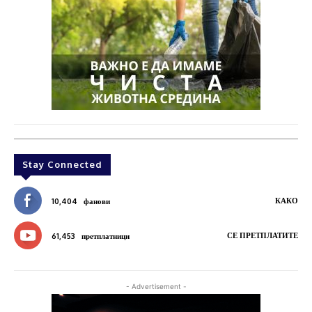
Stay Connected
КАКО
10,404
фанови
СЕ ПРЕТПЛАТИТЕ
61,453
претплатници
- Advertisement -