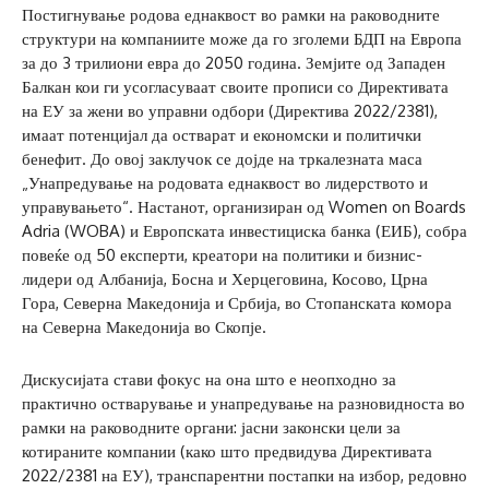
Постигнување родова еднаквост во рамки на раководните
структури на компаниите може да го зголеми БДП на Европа
за до 3 трилиони евра до 2050 година. Земјите од Западен
Балкан кои ги усогласуваат своите прописи со Директивата
на ЕУ за жени во управни одбори (Директива 2022/2381),
имаат потенцијал да остварат и економски и политички
бенефит. До овој заклучок се дојде на тркалезната маса
„Унапредување на родовата еднаквост во лидерството и
управувањето“. Настанот, организиран од Women on Boards
Adria (WOBA) и Европската инвестициска банка (ЕИБ), собра
повеќе од 50 експерти, креатори на политики и бизнис-
лидери од Албанија, Босна и Херцеговина, Косово, Црна
Гора, Северна Македонија и Србија, во Стопанската комора
на Северна Македонија во Скопје.
Дискусијата стави фокус на она што е неопходно за
практично остварување и унапредување на разновидноста во
рамки на раководните органи: јасни законски цели за
котираните компании (како што предвидува Директивата
2022/2381 на ЕУ), транспарентни постапки на избор, редовно