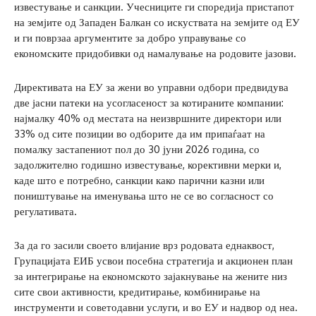
известување и санкции. Учесниците ги споредија пристапот
на земјите од Западен Балкан со искуствата на земјите од ЕУ
и ги поврзаа аргументите за добро управување со
економските придобивки од намалување на родовите јазови.
Директивата на ЕУ за жени во управни одбори предвидува
две јасни патеки на усогласеност за котираните компании:
најмалку 40% од местата на неизвршните директори или
33% од сите позиции во одборите да им припаѓаат на
помалку застапениот пол до 30 јуни 2026 година, со
задолжително годишно известување, корективни мерки и,
каде што е потребно, санкции како парични казни или
поништување на именувања што не се во согласност со
регулативата.
За да го засили своето влијание врз родовата еднаквост,
Групацијата ЕИБ усвои посебна стратегија и акционен план
за интегрирање на економското зајакнување на жените низ
сите свои активности, кредитирање, комбинирање на
инструменти и советодавни услуги, и во ЕУ и надвор од неа.