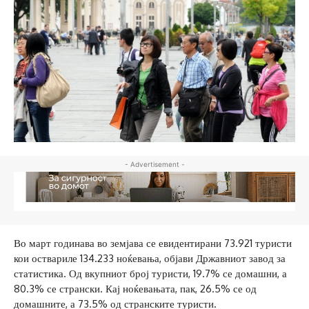
- Advertisement -
Во март годинава во земјава се евидентирани 73.921 туристи
кои оствариле 134.233 ноќевања, објави Државниот завод за
статистика. Од вкупниот број туристи, 19.7% се домашни, а
80.3% се странски. Кај ноќевањата, пак, 26.5% се од
домашните, а 73.5% од странските туристи.