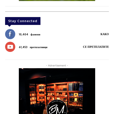
Stay Connected
КАКО
10,404
фанови
СЕ ПРЕТПЛАТИТЕ
61,453
претплатници
- Advertisement -