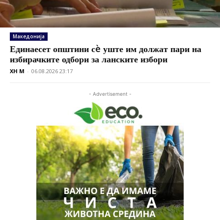
Македонија
Единаесет општини сè уште им должат пари на
избирачките одбори за ланските избори
XH M
-
06.08.2026 23:17
- Advertisement -