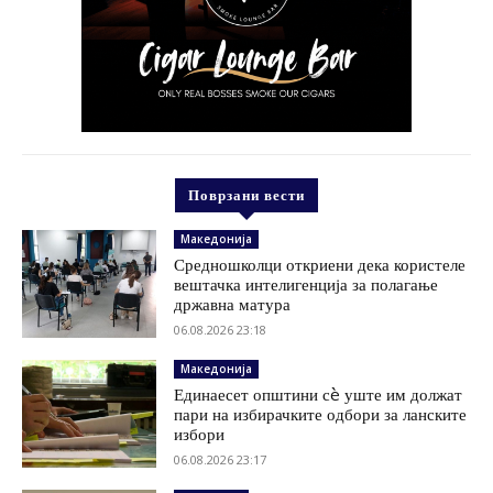
Поврзани вести
Македонија
Средношколци откриени дека користеле
вештачка интелигенција за полагање
државна матура
06.08.2026 23:18
Македонија
Единаесет општини сè уште им должат
пари на избирачките одбори за ланските
избори
06.08.2026 23:17