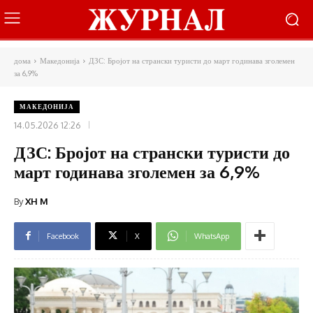
дома
Македонија
ДЗС: Бројот на странски туристи до март годинава зголемен
за 6,9%
МАКЕДОНИЈА
14.05.2026 12:26
ДЗС: Бројот на странски туристи до
март годинава зголемен за 6,9%
By
XH M
Facebook
X
WhatsApp