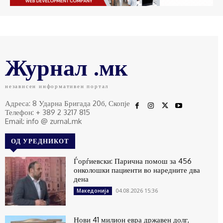
Журнал .мк
независен информативен портал
Адреса: 8 Ударна Бригада 20б, Скопје
Телефон: + 389 2 3217 815
Email: info @ zurnal.mk
ОД УРЕДНИКОТ
Ѓорѓиевски: Парична помош за 456
онколошки пациенти во наредните два
дена
04.08.2026 15:36
Македонија
Нови 41 милион евра државен долг,