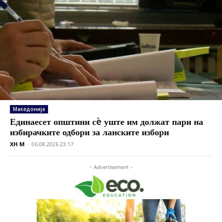
Македонија
Единаесет општини сè уште им должат пари на
избирачките одбори за ланските избори
XH M
-
06.08.2026 23:17
- Advertisement -