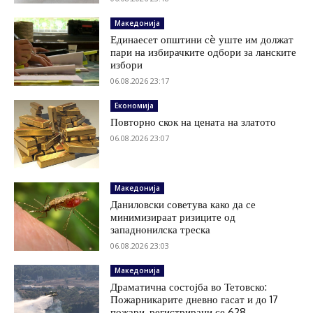
Македонија
Единаесет општини сè уште им должат
пари на избирачките одбори за ланските
избори
06.08.2026 23:17
Економија
Повторно скок на цената на златото
06.08.2026 23:07
Македонија
Даниловски советува како да се
минимизираат ризиците од
западнонилска треска
06.08.2026 23:03
Македонија
Драматична состојба во Тетовско:
Пожарникарите дневно гасат и до 17
пожари, регистрирани се 628