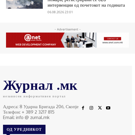
интервенции од почетокот на годината
06.08.2026 23:01
- Advertisement -
Журнал .мк
независен информативен портал
Адреса: 8 Ударна Бригада 20б, Скопје
Телефон: + 389 2 3217 815
Email: info @ zurnal.mk
ОД УРЕДНИКОТ