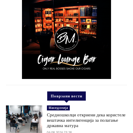
Поврзани вести
Македонија
Средношколци откриени дека користеле
вештачка интелигенција за полагање
државна матура
06.08.2026 23:18