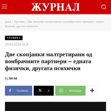
дома
Хроника
Две скопјанки малтретирани од вонбрачните партнери - едната
физички, другата психички
ХРОНИКА
29.05.2026 14:31
Две скопјанки малтретирани од
вонбрачните партнери – едната
физички, другата психички
By
XH M
Facebook
X
WhatsApp