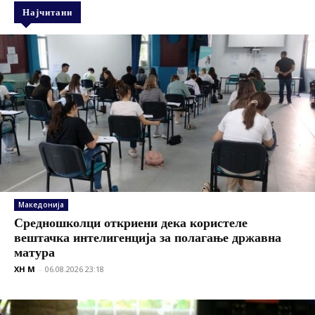
Најчитани
Македонија
Средношколци откриени дека користеле
вештачка интелигенција за полагање државна
матура
XH M
-
06.08.2026 23:18