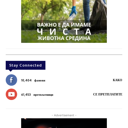
Stay Connected
КАКО
10,404
фанови
СЕ ПРЕТПЛАТИТЕ
61,453
претплатници
- Advertisement -