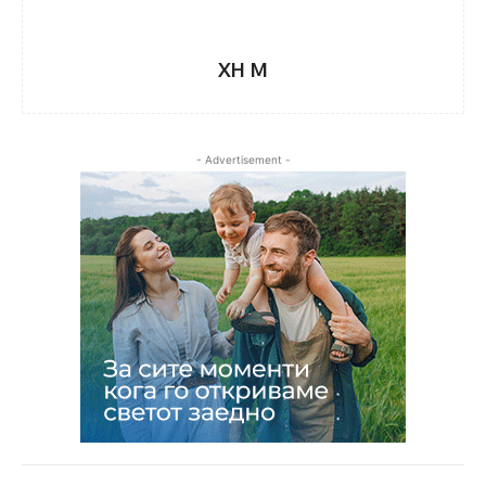
XH M
- Advertisement -