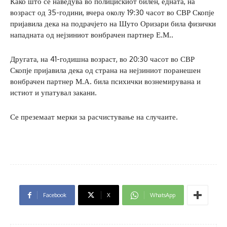
Како што се наведува во полицискиот билен, едната, на
возраст од 35-години, вчера околу 19:30 часот во СВР Скопје
пријавила дека на подрачјето на Шуто Оризари била физички
нападната од нејзиниот вонбрачен партнер Е.М..
Другата, на 41-годишна возраст, во 20:30 часот во СВР
Скопје пријавила дека од страна на нејзиниот поранешен
вонбрачен партнер М.А. била психички вознемирувана и
истиот и упатувал закани.
Се преземаат мерки за расчистување на случаите.
Facebook
X
WhatsApp