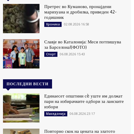
Претрес во Куманово, пронајдени
марихуана и дробилка, приведен 42-
годишник
02.08.2026 16:58
Хроника
Славје во Каталонија: Меси потпишува
за Барселона!(ФОТО)
06.08.2026 15:43
Спорт
ПОСЛЕДНИ ВЕСТИ
Единаесет општини сè уште им должат
пари на избирачките одбори за ланските
избори
06.08.2026 23:17
Македонија
Повторно скок на цената на златото