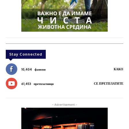
Stay Connected
КАКО
10,404
фанови
СЕ ПРЕТПЛАТИТЕ
61,453
претплатници
- Advertisement -