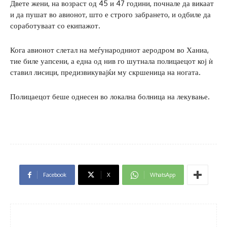
Двете жени, на возраст од 45 и 47 години, почнале да викаат
и да пушат во авионот, што е строго забрането, и одбиле да
соработуваат со екипажот.
Кога авионот слетал на меѓународниот аеродром во Ханиа,
тие биле уапсени, а една од нив го шутнала полицаецот кој ѝ
ставил лисици, предизвикувајќи му скршеница на ногата.
Полицаецот беше однесен во локална болница на лекување.
Facebook
X
WhatsApp