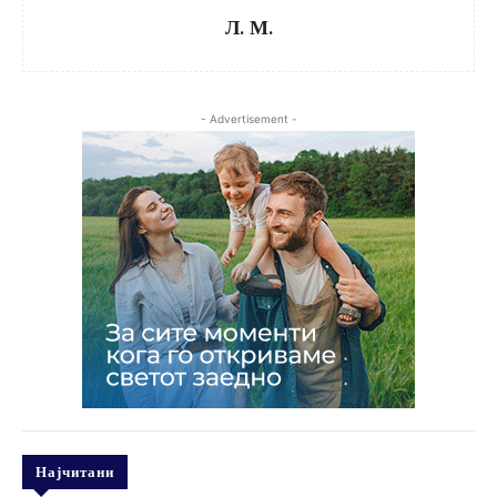
Л. М.
- Advertisement -
Најчитани