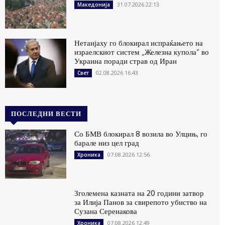
31.07.2026 22:13
Македонија
Нетанјаху го блокирал испраќањето на
израелскиот систем „Железна купола“ во
Украина поради страв од Иран
02.08.2026 16:43
Свет
ПОСЛЕДНИ ВЕСТИ
Со БМВ блокирал 8 возила во Улцињ, го
барале низ цел град
07.08.2026 12:56
Хроника
Зголемена казната на 20 години затвор
за Илија Панов за свирепото убиство на
Сузана Серенакова
07.08.2026 12:49
Хроника