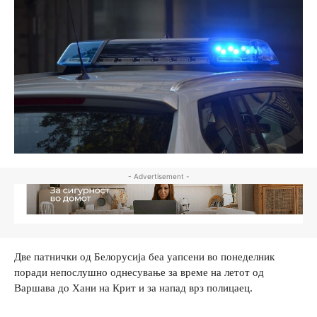
- Advertisement -
Две патнички од Белорусија беа уапсени во понеделник
поради непослушно однесување за време на летот од
Варшава до Хани на Крит и за напад врз полицаец.