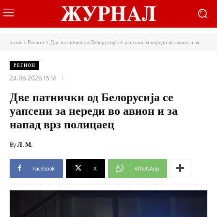
дома
Регион
Две патнички од Белорусија се уапсени за нереди во авион и за...
РЕГИОН
24.06.2026 15:16
Две патнички од Белорусија се
уапсени за нереди во авион и за
напад врз полицаец
By
Л. М.
Facebook
X
WhatsApp