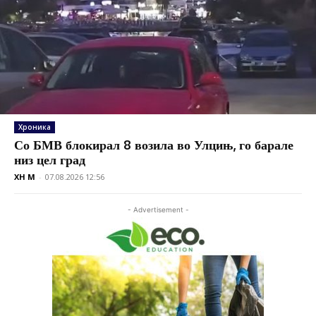
Хроника
Со БМВ блокирал 8 возила во Улцињ, го барале
низ цел град
XH M
-
07.08.2026 12:56
- Advertisement -