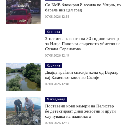
Со БМВ блокирал 8 возила во Улцињ, го
барале низ цел град
07.08.2026 12:56
Хроника
Зголемена казната на 20 години затвор
за Илија Панов за свирепото убиство на
Сузана Серенакова
07.08.2026 12:49
Хроника
Двајца граѓани спасија жена од Вардар
кај Камениот мост во Скопје
07.08.2026 12:48
Македонија
Поставени нови камери на Пелистер –
ќе детектираат диви животни и други
случувања на планината
07.08.2026 12:37