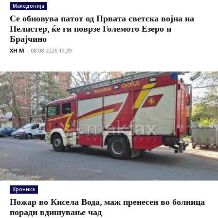
Македонија
Се обновува патот од Првата светска војна на
Пелистер, ќе ги поврзе Големото Езеро и
Брајчино
XH M
-
08.08.2026 19:39
Хроника
Пожар во Кисела Вода, маж пренесен во болница
поради вдишување чад