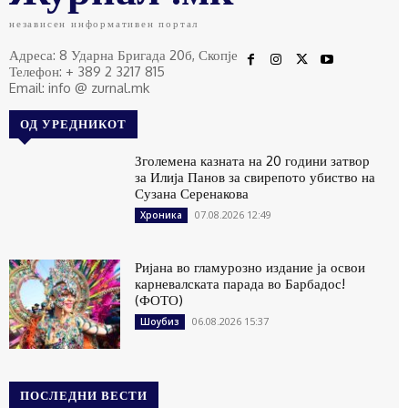
независен информативен портал
Адреса: 8 Ударна Бригада 20б, Скопје
Телефон: + 389 2 3217 815
Email: info @ zurnal.mk
ОД УРЕДНИКОТ
Зголемена казната на 20 години затвор
за Илија Панов за свирепото убиство на
Сузана Серенакова
07.08.2026 12:49
Хроника
Ријана во гламурозно издание ја освои
карневалската парада во Барбадос!
(ФОТО)
06.08.2026 15:37
Шоубиз
ПОСЛЕДНИ ВЕСТИ