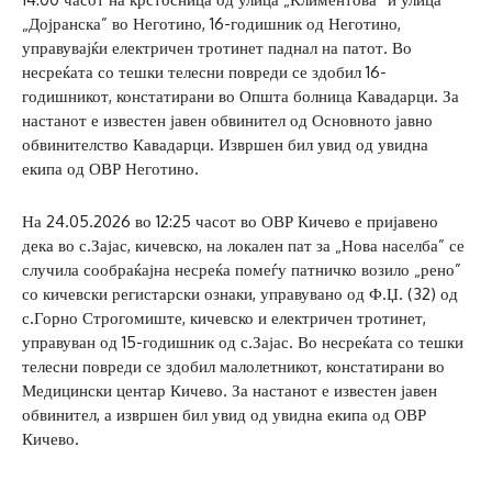
„Дојранска” во Неготино, 16-годишник од Неготино,
управувајќи електричен тротинет паднал на патот. Во
несреќата со тешки телесни повреди се здобил 16-
годишникот, констатирани во Општа болница Кавадарци. За
настанот е известен јавен обвинител од Основното јавно
обвинителство Кавадарци. Извршен бил увид од увидна
екипа од ОВР Неготино.
На 24.05.2026 во 12:25 часот во ОВР Кичево е пријавено
дека во с.Зајас, кичевско, на локален пат за „Нова населба” се
случила сообраќајна несреќа помеѓу патничко возило „рено”
со кичевски регистарски ознаки, управувано од Ф.Џ. (32) од
с.Горно Строгомиште, кичевско и електричен тротинет,
управуван од 15-годишник од с.Зајас. Во несреќата со тешки
телесни повреди се здобил малолетникот, констатирани во
Медицински центар Кичево. За настанот е известен јавен
обвинител, а извршен бил увид од увидна екипа од ОВР
Кичево.