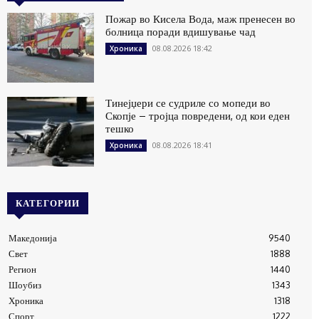
Пожар во Кисела Вода, маж пренесен во
болница поради вдишување чад
08.08.2026 18:42
Хроника
Тинејџери се судриле со мопеди во
Скопје – тројца повредени, од кои еден
тешко
08.08.2026 18:41
Хроника
КАТЕГОРИИ
Македонија
9540
Свет
1888
Регион
1440
Шоубиз
1343
Хроника
1318
Спорт
1222