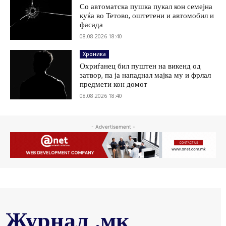
Со автоматска пушка пукал кон семејна
куќа во Тетово, оштетени и автомобил и
фасада
08.08.2026 18:40
Хроника
Охриѓанец бил пуштен на викенд од
затвор, па ја нападнал мајка му и фрлал
предмети кон домот
08.08.2026 18:40
- Advertisement -
Журнал .мк