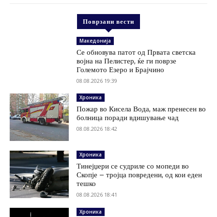
Поврзани вести
Македонија
Се обновува патот од Првата светска
војна на Пелистер, ќе ги поврзе
Големото Езеро и Брајчино
08.08.2026 19:39
Хроника
Пожар во Кисела Вода, маж пренесен во
болница поради вдишување чад
08.08.2026 18:42
Хроника
Тинејџери се судриле со мопеди во
Скопје – тројца повредени, од кои еден
тешко
08.08.2026 18:41
Хроника