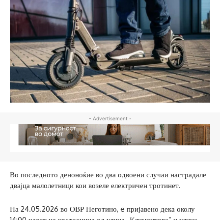
- Advertisement -
Во последното деноноќие во два одвоени случаи настрадале
двајца малолетници кои возеле електричен тротинет.
На 24.05.2026 во ОВР Неготино, e пријавено дека околу
14:00 часот на крстосница од улица „Климентова” и улица