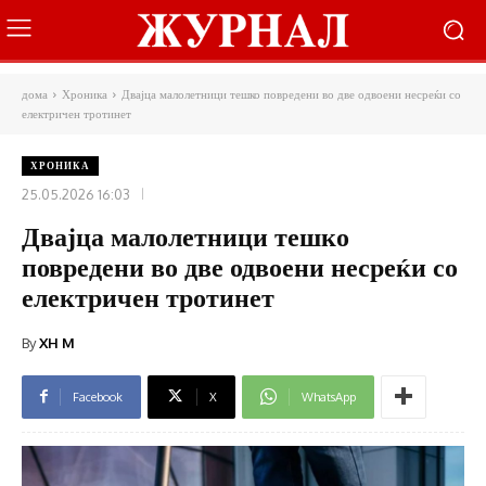
дома
Хроника
Двајца малолетници тешко повредени во две одвоени несреќи со
електричен тротинет
ХРОНИКА
25.05.2026 16:03
Двајца малолетници тешко
повредени во две одвоени несреќи со
електричен тротинет
By
XH M
Facebook
X
WhatsApp