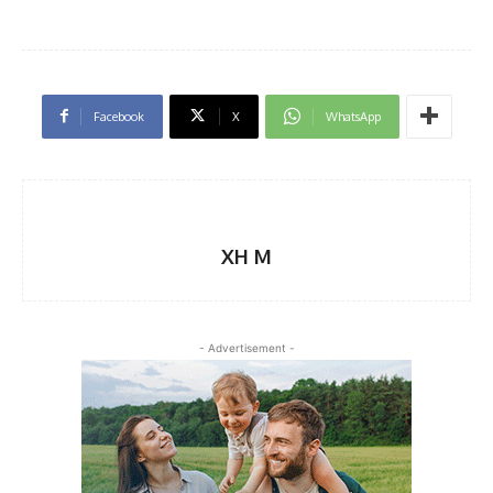
Facebook
X
WhatsApp
XH M
- Advertisement -