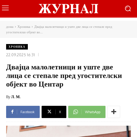
дома
Хроника
Двајца малолетници и уште две лица се степале пред
угостителски објект во...
ХРОНИКА
22.09.2025 16:31
Двајца малолетници и уште две
лица се степале пред угостителски
објект во Центар
By
Л. М.
Facebook
X
WhatsApp