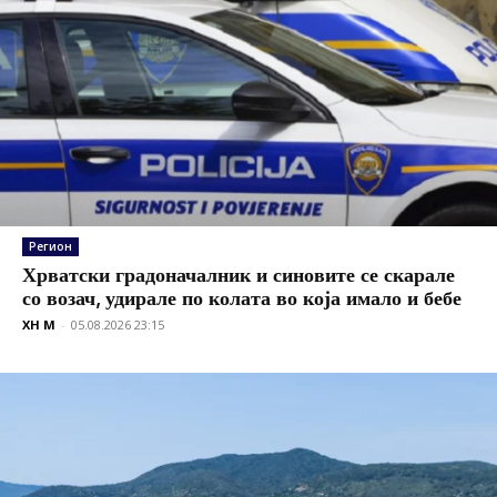
Регион
Хрватски градоначалник и синовите се скарале
со возач, удирале по колата во која имало и бебе
XH M
-
05.08.2026 23:15