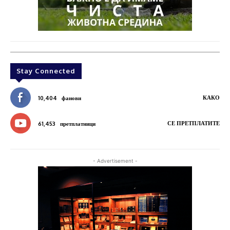
Stay Connected
КАКО
10,404
фанови
СЕ ПРЕТПЛАТИТЕ
61,453
претплатници
- Advertisement -