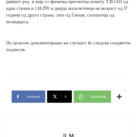
јавниот ред и мир со физичка пресметка помеѓу Т.В.(33) од
една страна и Ј.И.(19) и двајца малолетници на возраст од 17
години од друга страна, сите од Скопје, соопштија од
полицијата.
По целосно документирање на случајот ќе следува соодветен
поднесок.
Facebook
X
WhatsApp
Л. М.