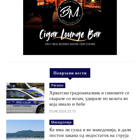
Поврзани вести
Регион
Хрватски градоначалник и синовите се
скарале со возач, удирале по колата во
која имало и бебе
05.08.2026 23:15
Македонија
Ќе има ли суша и во македонија, и дали
постои закана од недостаток на струја