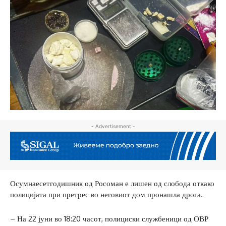
- Advertisement -
Осумнаесетгодишник од Росоман е лишен од слобода откако
полицијата при претрес во неговиот дом пронашла дрога.
– На 22 јуни во 18:20 часот, полициски службеници од ОВР