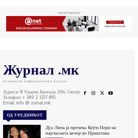
- Advertisement -
Журнал .мк
независен информативен портал
Адреса: 8 Ударна Бригада 20б, Скопје
Телефон: + 389 2 3217 815
Email: info @ zurnal.mk
ОД УРЕДНИКОТ
Дуа Липа ја пречека Кејти Пери на
најгласната вечер во Приштина