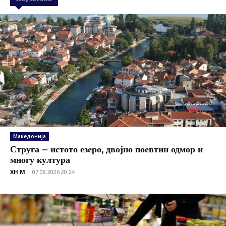
Македонија
Струга – истото езеро, двојно поевтин одмор и
многу култура
XH M
-
07.08.2026 20:24