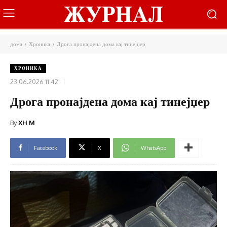
дома
Хроника
Дрога пронајдена дома кај тинејџер
ХРОНИКА
23.06.2026 11:42
Дрога пронајдена дома кај тинејџер
By
XH M
Facebook
X
WhatsApp