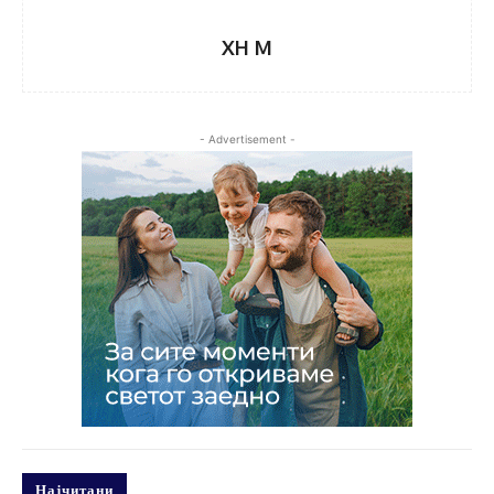
XH M
- Advertisement -
Најчитани