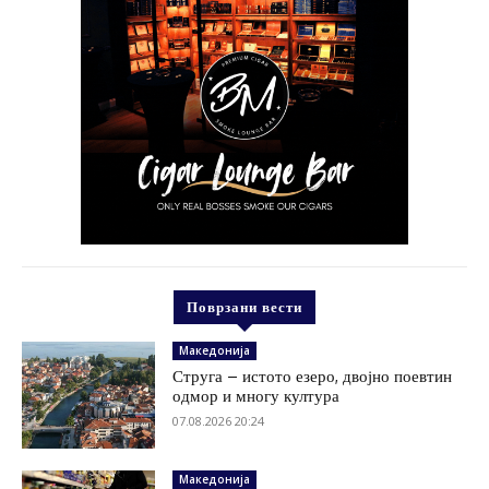
Поврзани вести
Македонија
Струга – истото езеро, двојно поевтин
одмор и многу култура
07.08.2026 20:24
Македонија