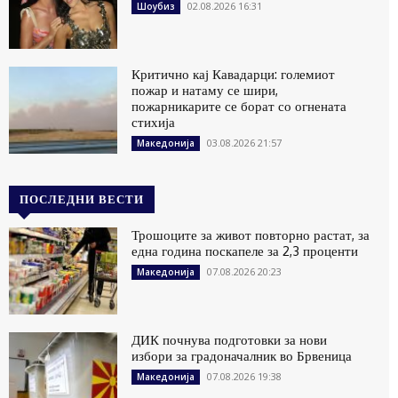
02.08.2026 16:31
Шоубиз
Критично кај Кавадарци: големиот
пожар и натаму се шири,
пожарникарите се борат со огнената
стихија
03.08.2026 21:57
Македонија
ПОСЛЕДНИ ВЕСТИ
Трошоците за живот повторно растат, за
една година поскапеле за 2,3 проценти
07.08.2026 20:23
Македонија
ДИК почнува подготовки за нови
избори за градоначалник во Брвеница
07.08.2026 19:38
Македонија