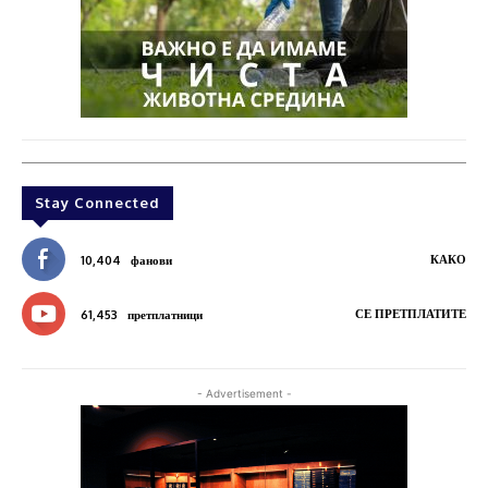
Stay Connected
КАКО
10,404
фанови
СЕ ПРЕТПЛАТИТЕ
61,453
претплатници
- Advertisement -