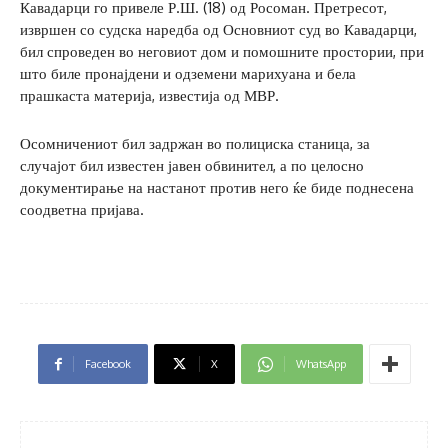
Кавадарци го привеле Р.Ш. (18) од Росоман. Претресот,
извршен со судска наредба од Основниот суд во Кавадарци,
бил спроведен во неговиот дом и помошните простории, при
што биле пронајдени и одземени марихуана и бела
прашкаста материја, известија од МВР.
Осомничениот бил задржан во полициска станица, за
случајот бил известен јавен обвинител, а по целосно
документирање на настанот против него ќе биде поднесена
соодветна пријава.
Facebook
X
WhatsApp