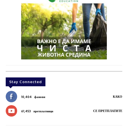
Stay Connected
КАКО
10,404
фанови
СЕ ПРЕТПЛАТИТЕ
61,453
претплатници