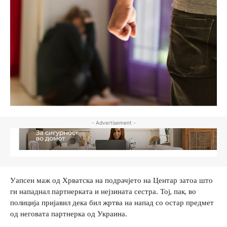
- Advertisement -
Уапсен маж од Хрватска на подрачјето на Центар затоа што
ги нападнал партнерката и нејзината сестра. Тој, пак, во
полиција пријавил дека бил жртва на напад со остар предмет
од неговата партнерка од Украина.