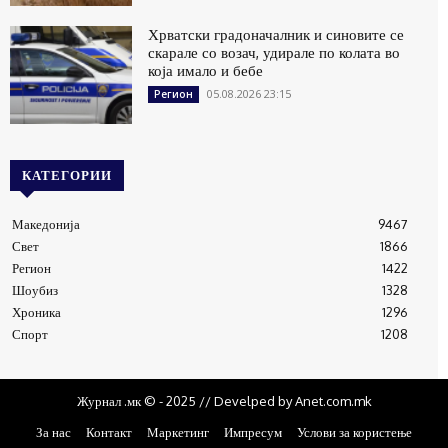
Хрватски градоначалник и синовите се
скарале со возач, удирале по колата во
која имало и бебе
05.08.2026 23:15
Регион
КАТЕГОРИИ
Македонија
9467
Свет
1866
Регион
1422
Шоубиз
1328
Хроника
1296
Спорт
1208
Журнал .мк © - 2025 // Develped by Anet.com.mk
За нас
Контакт
Маркетинг
Импресум
Услови за користење