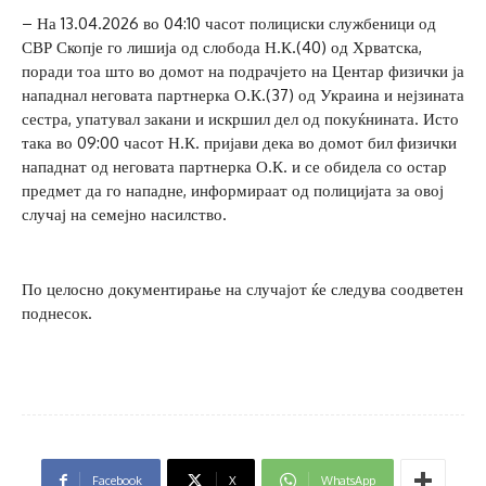
– На 13.04.2026 во 04:10 часот полициски службеници од
СВР Скопје го лишија од слобода Н.К.(40) од Хрватска,
поради тоа што во домот на подрачјето на Центар физички ја
нападнал неговата партнерка О.К.(37) од Украина и нејзината
сестра, упатувал закани и искршил дел од покуќнината. Исто
така во 09:00 часот Н.К. пријави дека во домот бил физички
нападнат од неговата партнерка О.К. и се обидела со остар
предмет да го нападне, информираат од полицијата за овој
случај на семејно насилство.
По целосно документирање на случајот ќе следува соодветен
поднесок.
Facebook
X
WhatsApp