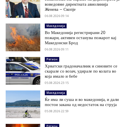
воведовме директната авиолинија
Женева – Скопје
06.08.2026 09:14
Македонија
Во Македонија регистрирани 20
пожари, активен останува пожарот кај
Македонски Брод
06.08.2026 09:11
Регион
Хрватски градоначалник и синовите се
скарале со возач, удирале по колата во
која имало и бебе
05.08.2026 23:15
Македонија
Ќе има ли суша и во македонија, и дали
постои закана од недостаток на струја
05.08.2026 22:59
Регион