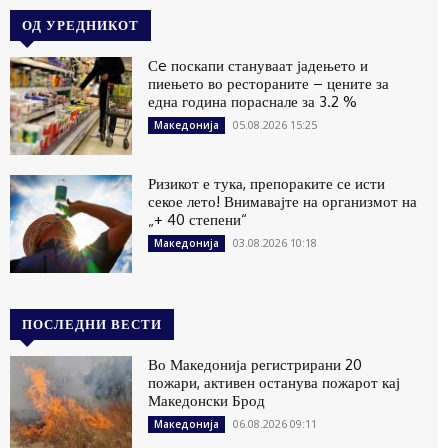
ОД УРЕДНИКОТ
Сe поскапи стануваат јадењето и
пиењето во рестораните – цените за
една година пораснале за 3.2 %
05.08.2026 15:25
Македонија
Ризикот е тука, препораките се исти
секое лето! Внимавајте на организмот на
„+ 40 степени“
03.08.2026 10:18
Македонија
ПОСЛЕДНИ ВЕСТИ
Во Македонија регистрирани 20
пожари, активен останува пожарот кај
Македонски Брод
06.08.2026 09:11
Македонија