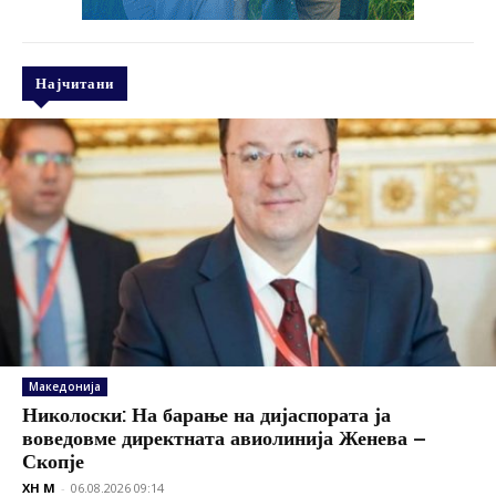
Најчитани
Македонија
Николоски: На барање на дијаспората ја
воведовме директната авиолинија Женева –
Скопје
XH M
-
06.08.2026 09:14