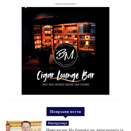
- Advertisement -
Поврзани вести
Македонија
Николоски: На барање на дијаспората ја