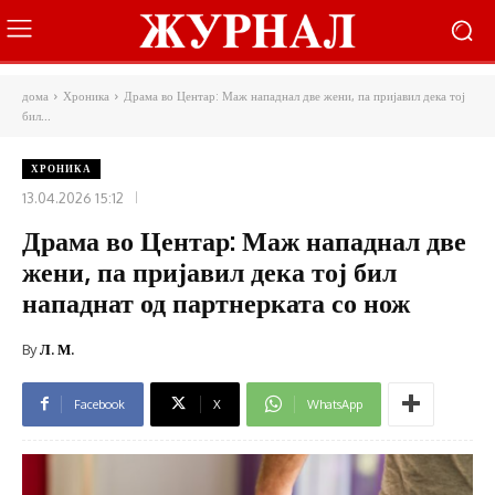
дома
Хроника
Драма во Центар: Маж нападнал две жени, па пријавил дека тој
бил...
ХРОНИКА
13.04.2026 15:12
Драма во Центар: Маж нападнал две
жени, па пријавил дека тој бил
нападнат од партнерката со нож
By
Л. М.
Facebook
X
WhatsApp