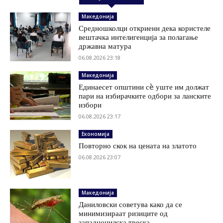
Македонија
Средношколци откриени дека користеле
вештачка интелигенција за полагање
државна матура
06.08.2026 23:18
Македонија
Единаесет општини сè уште им должат
пари на избирачките одбори за ланските
избори
06.08.2026 23:17
Економија
Повторно скок на цената на златото
06.08.2026 23:07
Македонија
Даниловски советува како да се
минимизираат ризиците од
западнонилска треска