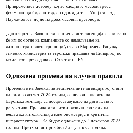
Привремениот договор, кој во следните месеци треба
формално да биде потврден од владите на Унијата и од
Парламентот, дојде по деветчасовни преговори.
„Договорот за Законот за вештачка интелигенција значително
ќе им помогне на компаниите со намалување на
административните трошоци“, изјави Мариелена Раоуна,
заменик-министерка за европски прашања на Кипар, кој во
моментов претседава со Советот на ЕУ.
Одложена примена на клучни правила
Промените на Законот за вештачка интелигенција, кој стапи
на сила во август 2024 година, се дел од напорите на
Европска комисија за поедноставување на дигиталните
регулативи. Правилата за високоризични системи на
вештачка интелигенција како биометрија и критична
инфраструктура – ќе бидат одложени до 2 декември 2027
година. Претходниот рок бил 2 август оваа година.