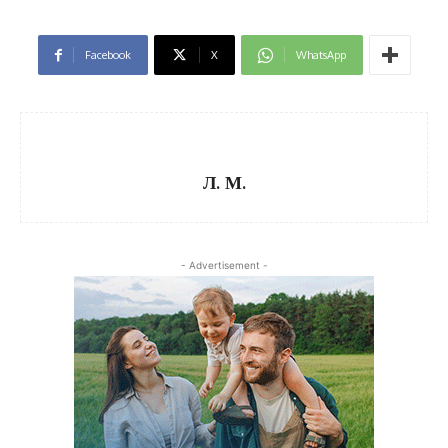
Facebook
X
WhatsApp
Л. М.
- Advertisement -