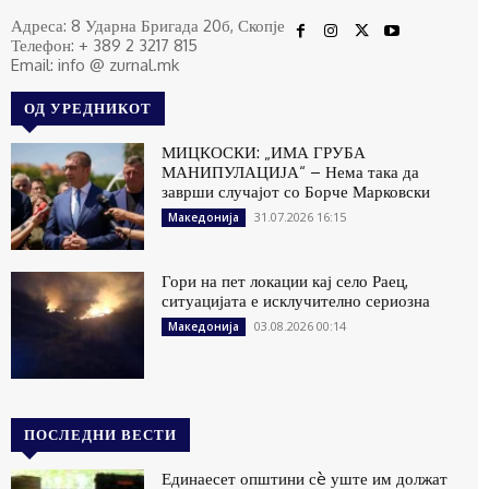
Адреса: 8 Ударна Бригада 20б, Скопје
Телефон: + 389 2 3217 815
Email: info @ zurnal.mk
ОД УРЕДНИКОТ
МИЦКОСКИ: „ИМА ГРУБА
МАНИПУЛАЦИЈА“ – Нема така да
заврши случајот со Борче Марковски
31.07.2026 16:15
Македонија
Гори на пет локации кај село Раец,
ситуацијата е исклучително сериозна
03.08.2026 00:14
Македонија
ПОСЛЕДНИ ВЕСТИ
Единаесет општини сè уште им должат