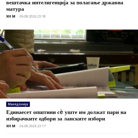
вештачка интелигенција за полагање државна
матура
XH M
-
06.08.2026 23:18
Македонија
Единаесет општини сè уште им должат пари на
избирачките одбори за ланските избори
XH M
-
06.08.2026 23:17