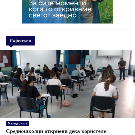
Најчитани
Македонија
Средношколци откриени дека користеле