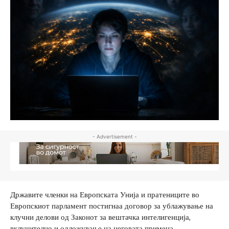
- Advertisement -
Државите членки на Европската Унија и пратениците во
Европскиот парламент постигнаа договор за ублажување на
клучни делови од Законот за вештачка интелигенција,
вклучително и одложување на неговата примена.