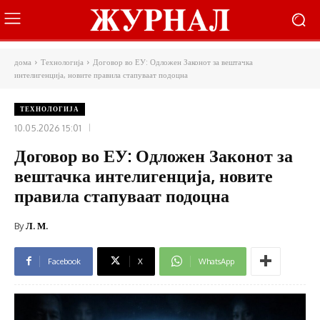
дома
Технологија
Договор во ЕУ: Одложен Законот за вештачка
интелигенција, новите правила стапуваат подоцна
ТЕХНОЛОГИЈА
10.05.2026 15:01
Договор во ЕУ: Одложен Законот за
вештачка интелигенција, новите
правила стапуваат подоцна
By
Л. М.
Facebook
X
WhatsApp