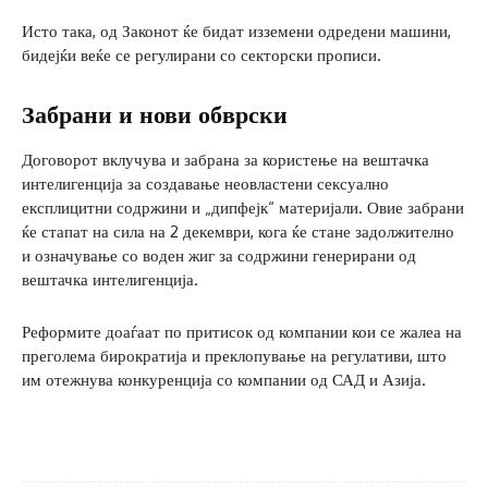
Исто така, од Законот ќе бидат изземени одредени машини,
бидејќи веќе се регулирани со секторски прописи.
Забрани и нови обврски
Договорот вклучува и забрана за користење на вештачка
интелигенција за создавање неовластени сексуално
експлицитни содржини и „дипфејк“ материјали. Овие забрани
ќе стапат на сила на 2 декември, кога ќе стане задолжително
и означување со воден жиг за содржини генерирани од
вештачка интелигенција.
Реформите доаѓаат по притисок од компании кои се жалеа на
преголема бирократија и преклопување на регулативи, што
им отежнува конкуренција со компании од САД и Азија.