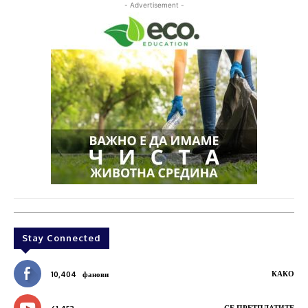
- Advertisement -
Stay Connected
КАКО
10,404
фанови