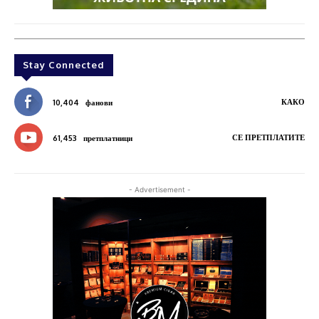
Stay Connected
КАКО
10,404
фанови
СЕ ПРЕТПЛАТИТЕ
61,453
претплатници
- Advertisement -