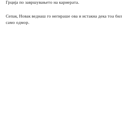
Грција по завршувањето на кариерата.
Сепак, Новак веднаш го негираше ова и истакна дека тоа бил
само одмор.