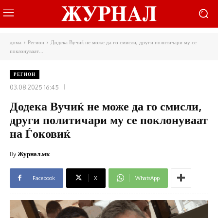
дома
Регион
Додека Вучиќ не може да го смисли, други политичари му се
поклонуваат...
РЕГИОН
03.08.2025 16:45
Додека Вучиќ не може да го смисли,
други политичари му се поклонуваат
на Ѓоковиќ
By
Журнал.мк
Facebook
X
WhatsApp