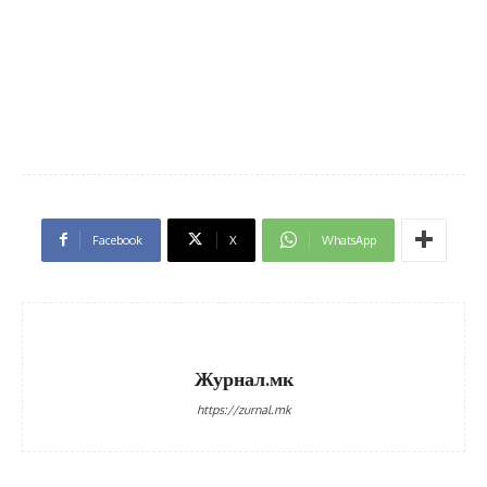
Facebook
X
WhatsApp
Журнал.мк
https://zurnal.mk