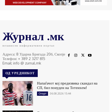
Журнал .мк
независен информативен портал
Адреса: 8 Ударна Бригада 20б, Скопје
Телефон: + 389 2 3217 815
Email: info @ zurnal.mk
ОД УРЕДНИКОТ
Напаѓачот кој предизвика скандал на
СП, бил понуден на Тотенхем!
06.08.2026 15:44
Спорт