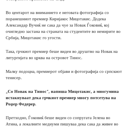
Во центарот на вниманието е неговата фотографија со
поранешниот премиер Киријакос Мицотакис. Додека
Александар Вучиќ не сака да чуе за Новак Ѓоковиќ, кој
очигледно застана на страната на студентите во немирите во
Србија, Мицотакис го угости.
Така, грчкиот премиер беше виден во друштво на Новак на
литургијата во црква на островот Тинос.
Малку подоцна, премиерот објави и фотографија со српскиот
тенисер.
„Со Новак на Тинос“, напиша Мицотакис, а многумина
истакнуваат дека грчкиот премиер многу потсетува на
Роџер Федерер.
Претходно, Ѓоковиќ беше виден со сопругата Јелена во
Атина, а локалните медиуми пишуваа дека сака да живее во