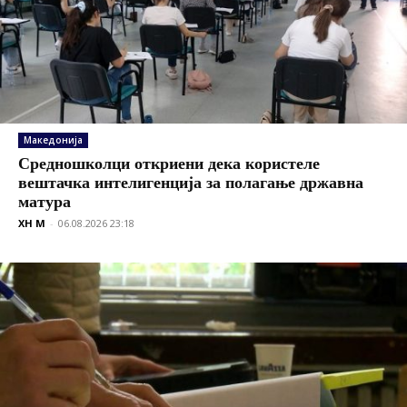
Македонија
Средношколци откриени дека користеле
вештачка интелигенција за полагање државна
матура
XH M
-
06.08.2026 23:18