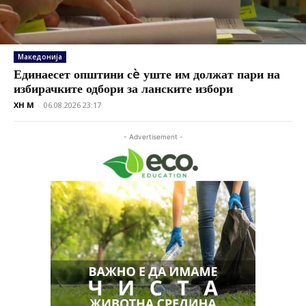
Македонија
Единаесет општини сè уште им должат пари на
избирачките одбори за ланските избори
XH M
-
06.08.2026 23:17
- Advertisement -