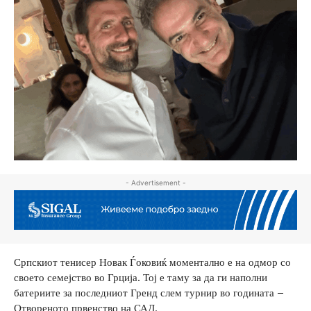
- Advertisement -
Српскиот тенисер Новак Ѓоковиќ моментално е на одмор со
своето семејство во Грција. Тој е таму за да ги наполни
батериите за последниот Гренд слем турнир во годината –
Отвореното првенство на САД.