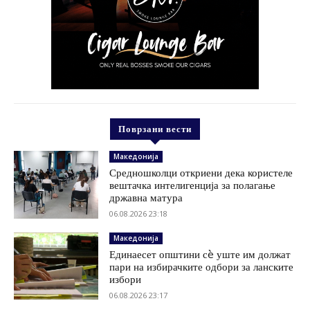
Поврзани вести
Македонија
Средношколци откриени дека користеле
вештачка интелигенција за полагање
државна матура
06.08.2026 23:18
Македонија
Единаесет општини сè уште им должат
пари на избирачките одбори за ланските
избори
06.08.2026 23:17