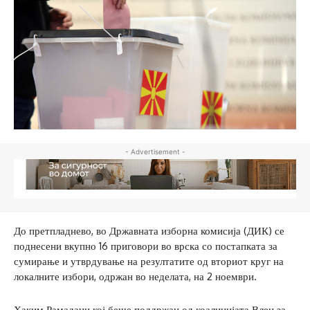
- Advertisement -
До претпладнево, во Државната изборна комисија (ДИК) се
поднесени вкупно 16 приговори во врска со постапката за
сумирање и утврдување на резултатите од вториот круг на
локалните избори, одржан во неделата, на 2 ноември.
Хаким Рамадани кој беше поддржан од коалицијата Влен за