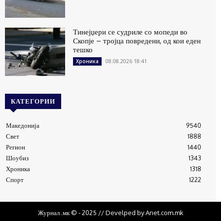
Тинејџери се судриле со мопеди во
Скопје – тројца повредени, од кои еден
тешко
08.08.2026 18:41
Хроника
КАТЕГОРИИ
Македонија
9540
Свет
1888
Регион
1440
Шоубиз
1343
Хроника
1318
Спорт
1222
Журнал .мк © - 2025 // Develped by Anet.com.mk