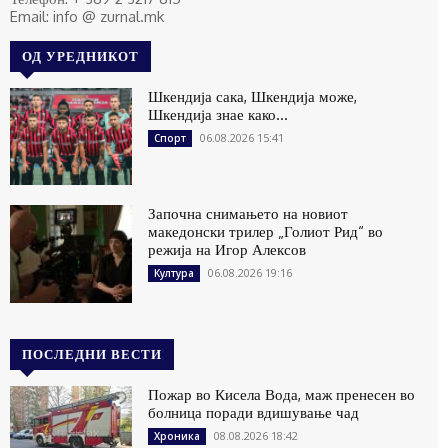
Email: info @ zurnal.mk
ОД УРЕДНИКОТ
Шкендија сака, Шкендија може,
Шкендија знае како…
06.08.2026 15:41
Спорт
Започна снимањето на новиот
македонски трилер „Голиот Рид“ во
режија на Игор Алексов
06.08.2026 19:16
Култура
ПОСЛЕДНИ ВЕСТИ
Пожар во Кисела Вода, маж пренесен во
болница поради вдишување чад
08.08.2026 18:42
Хроника