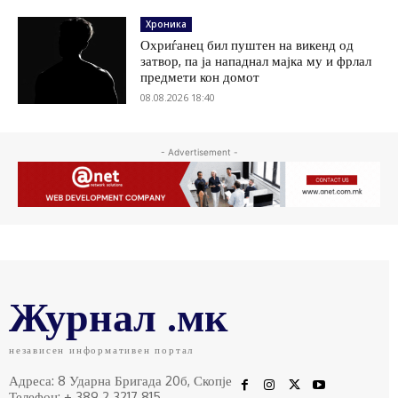
Хроника
Охриѓанец бил пуштен на викенд од
затвор, па ја нападнал мајка му и фрлал
предмети кон домот
08.08.2026 18:40
- Advertisement -
Журнал .мк
независен информативен портал
Адреса: 8 Ударна Бригада 20б, Скопје
Телефон: + 389 2 3217 815