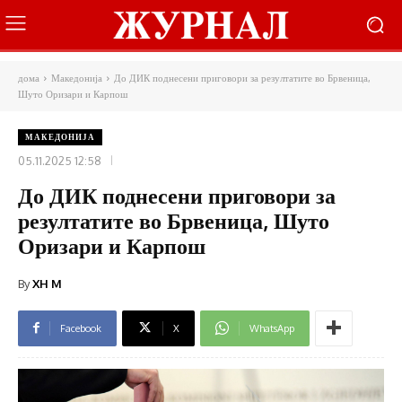
дома
Македонија
До ДИК поднесени приговори за резултатите во Брвеница,
Шуто Оризари и Карпош
МАКЕДОНИЈА
05.11.2025 12:58
До ДИК поднесени приговори за
резултатите во Брвеница, Шуто
Оризари и Карпош
By
XH M
Facebook
X
WhatsApp