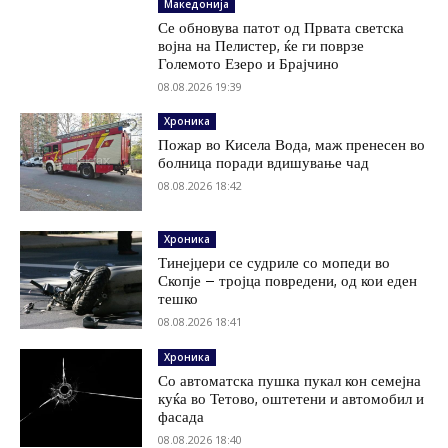
Македонија
Се обновува патот од Првата светска
војна на Пелистер, ќе ги поврзе
Големото Езеро и Брајчино
08.08.2026 19:39
Хроника
Пожар во Кисела Вода, маж пренесен во
болница поради вдишување чад
08.08.2026 18:42
Хроника
Тинејџери се судриле со мопеди во
Скопје – тројца повредени, од кои еден
тешко
08.08.2026 18:41
Хроника
Со автоматска пушка пукал кон семејна
куќа во Тетово, оштетени и автомобил и
фасада
08.08.2026 18:40