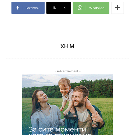
Facebook
X
WhatsApp
XH M
- Advertisement -