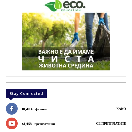
Stay Connected
КАКО
10,404
фанови
СЕ ПРЕТПЛАТИТЕ
61,453
претплатници