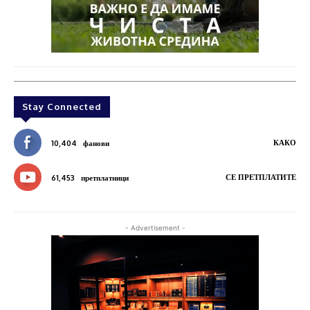
Stay Connected
КАКО
10,404
фанови
СЕ ПРЕТПЛАТИТЕ
61,453
претплатници
- Advertisement -