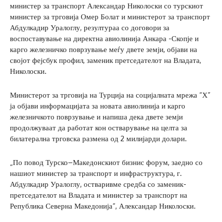
министер за транспорт Александар Николоски со турскиот
министер за трговија Омер Болат и министерот за транспорт
Абдулкадир Уралоглу, резултураа со договори за
воспоставување на директна авиолинија Анкара -Скопје и
карго железничко поврзување меѓу двете земји, објави на
својот фејсбук профил, заменик претседателот на Владата,
Николоски.
Министерот за трговија на Турција на социјалната мрежа “Х”
ја објави информацијата за новата авиолинија и карго
железничкото поврзување и напиша дека двете земји
продолжуваат да работат кон остварување на целта за
билатерална трговска размена од 2 милијарди долари.
„По повод Турско–Македонскиот бизнис форум, заедно со
нашиот министер за транспорт и инфраструктура, г.
Абдулкадир Уралоглу, остваривме средба со заменик-
претседателот на Владата и министер за транспорт на
Република Северна Македонија“, Александар Николоски.