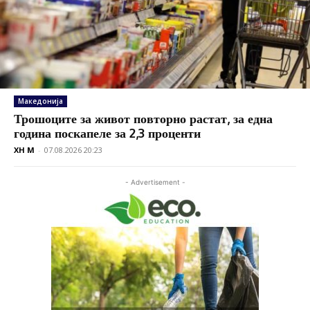
Македонија
Трошоците за живот повторно растат, за една
година поскапеле за 2,3 проценти
XH M
-
07.08.2026 20:23
- Advertisement -