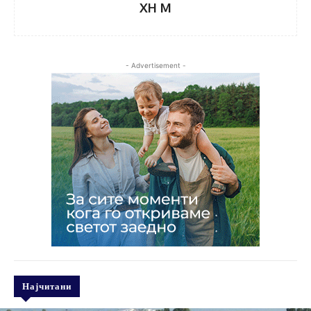
XH M
- Advertisement -
Најчитани