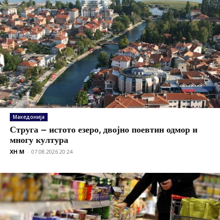
Македонија
Струга – истото езеро, двојно поевтин одмор и
многу култура
XH M
-
07.08.2026 20:24