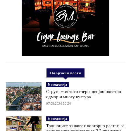
Поврзани вести
Македонија
Струга – истото езеро, двојно поевтин
одмор и многу култура
07.08.2026 20:24
Македонија
Трошоците за живот повторно растат, за
една година поскапеле за 2,3 проценти