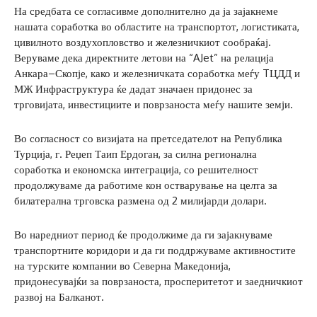
На средбата се согласивме дополнително да ја зајакнеме
нашата соработка во областите на транспортот, логистиката,
цивилното воздухопловство и железничкиот сообраќај.
Веруваме дека директните летови на “AJet” на релација
Анкара–Скопје, како и железничката соработка меѓу TЦДД и
МЖ Инфраструктура ќе дадат значаен придонес за
трговијата, инвестициите и поврзаноста меѓу нашите земји.
Во согласност со визијата на претседателот на Република
Турција, г. Реџеп Таип Ердоган, за силна регионална
соработка и економска интеграција, со решителност
продолжуваме да работиме кон остварување на целта за
билатерална трговска размена од 2 милијарди долари.
Во наредниот период ќе продолжиме да ги зајакнуваме
транспортните коридори и да ги поддржуваме активностите
на турските компании во Северна Македонија,
придонесувајќи за поврзаноста, просперитетот и заедничкиот
развој на Балканот.