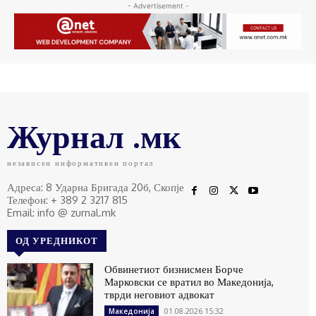
- Advertisement -
Журнал .мк
независен информативен портал
Адреса: 8 Ударна Бригада 20б, Скопје
Телефон: + 389 2 3217 815
Email: info @ zurnal.mk
ОД УРЕДНИКОТ
Обвинетиот бизнисмен Борче
Марковски се вратил во Македонија,
тврди неговиот адвокат
01.08.2026 15:32
Македонија