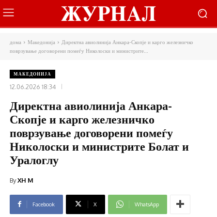
дома
Македонија
Директна авиолинија Анкара-Скопје и карго железничко
поврзување договорени помеѓу Николоски и министрите...
МАКЕДОНИЈА
12.06.2026 18:34
Директна авиолинија Анкара-
Скопје и карго железничко
поврзување договорени помеѓу
Николоски и министрите Болат и
Уралоглу
By
XH M
Facebook
X
WhatsApp