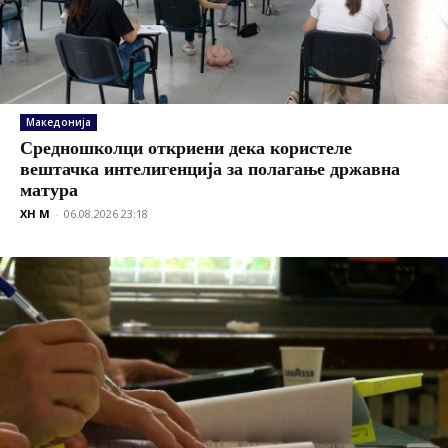
Македонија
Средношколци откриени дека користеле
вештачка интелигенција за полагање државна
матура
XH M
-
06.08.2026 23:18