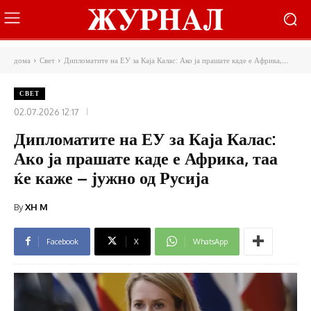
дома
Свет
Дипломатите на ЕУ за Каја Калас: Ако ја прашате каде е Африка,...
СВЕТ
02.07.2026 12:17
Дипломатите на ЕУ за Каја Калас:
Ако ја прашате каде е Африка, таа
ќе каже – јужно од Русија
By
XH M
Facebook
X
WhatsApp