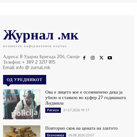
Журнал .мк
независен информативен портал
Адреса: 8 Ударна Бригада 20б, Скопје
Телефон: + 389 2 3217 815
Email: info @ zurnal.mk
ОД УРЕДНИКОТ
Ова е лицето кое е осомничено дека ја
убило и ставило во куфер 27 годишната
Људмила
31.07.2026 19:17
Регион
Повторно скок на цената на златото
06.08.2026 23:07
Економија