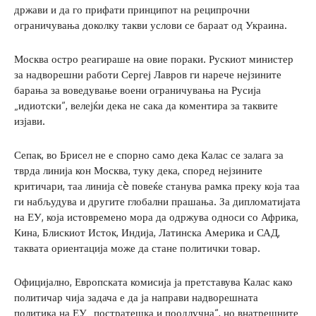
држави и да го прифати принципот на реципрочни
ограничувања доколку такви услови се бараат од Украина.
Москва остро реагираше на овие пораки. Рускиот министер
за надворешни работи Сергеј Лавров ги нарече нејзините
барања за воведување воени ограничувања на Русија
„идиотски“, велејќи дека не сака да коментира за таквите
изјави.
Сепак, во Брисел не е спорно само дека Калас се залага за
тврда линија кон Москва, туку дека, според нејзините
критичари, таа линија сè повеќе станува рамка преку која таа
ги набљудува и другите глобални прашања. За дипломатијата
на ЕУ, која истовремено мора да одржува односи со Африка,
Кина, Блискиот Исток, Индија, Латинска Америка и САД,
таквата ориентација може да стане политички товар.
Официјално, Европската комисија ја претставува Калас како
политичар чија задача е да ја направи надворешната
политика на ЕУ „постратешка и поодлучна“, но внатрешните