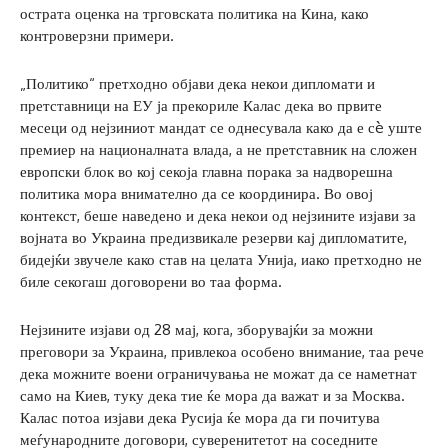
острата оценка на трговската политика на Кина, како
контроверзни примери.
„Политико“ претходно објави дека некои дипломати и
претставници на ЕУ ја прекориле Калас дека во првите
месеци од нејзиниот мандат се однесувала како да е сè уште
премиер на националната влада, а не претставник на сложен
европски блок во кој секоја главна порака за надворешна
политика мора внимателно да се координира. Во овој
контекст, беше наведено и дека некои од нејзините изјави за
војната во Украина предизвикале резерви кај дипломатите,
бидејќи звучеле како став на целата Унија, иако претходно не
биле секогаш договорени во таа форма.
Нејзините изјави од 28 мај, кога, зборувајќи за можни
преговори за Украина, привлекоа особено внимание, таа рече
дека можните воени ограничувања не можат да се наметнат
само на Киев, туку дека тие ќе мора да важат и за Москва.
Калас потоа изјави дека Русија ќе мора да ги почитува
меѓународните договори, суверенитетот на соседните