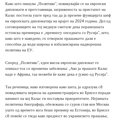
Како што пишува „Политико“, повикувајќи се на европски
дипломати и претставници, загриженоста за пристапот на
Калас постоела уште пред таа да ја преземе функцијата шеф
на европската дипломатија на крајот на 2024 година. Дел од
соговорниците на тој медиум сметале дека поранешната
естонска премиерка е „премногу опседната со Русија“, што,
како што е наведено, го отворило прашањето дали е
способна да води широка и избалансирана надворешна
политика на ЕУ.
Според „Политико“, еден висок европски дипломат го
опишал тоа со иронична забелешка: „Ако ја прашате Калас
каде е Африка, таа можеби ќе каже дека е јужно од Русија“.
Таа реченица, иако изговорена како шега, ја одразува сè
повидливата нервоза на администрацијата во Брисел поради
начинот на кој Калас ги поставува приоритетите. Нејзината
политичка биографија, обележана со суров став кон Москва
уште од времето кога беше премиер на Естонија, во Брисел
сè повеќе се гледа како предност во украинското прашање,