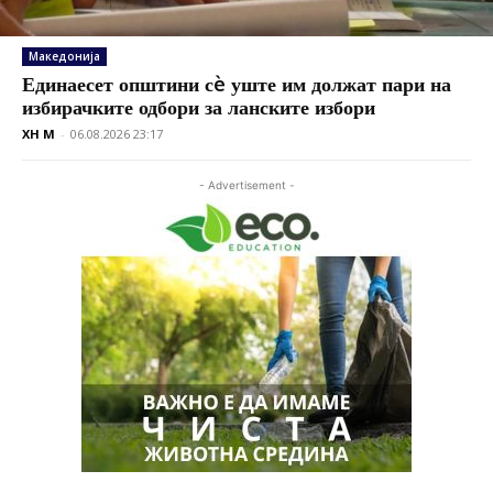
Македонија
Единаесет општини сè уште им должат пари на
избирачките одбори за ланските избори
XH M
-
06.08.2026 23:17
- Advertisement -