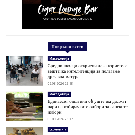
Поврзани вести
Македонија
Средношколци откриени дека користеле
вештачка интелигенција за полагање
државна матура
06.08.2026 23:18
Македонија
Единаесет општини сè уште им должат
пари на избирачките одбори за ланските
избори
06.08.2026 23:17
Економија