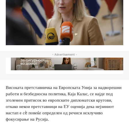
- Advertisement -
Високата претставничка на Европската Унија за надворешни
работи и безбедносна политика, Каја Калас, се најде под
зголемен притисок во европските дипломатски кругови,
откако некои претставници на ЕУ оценија дека нејзиниот
настап е сè повеќе определен од речиси исклучиво
фокусирање на Русија.