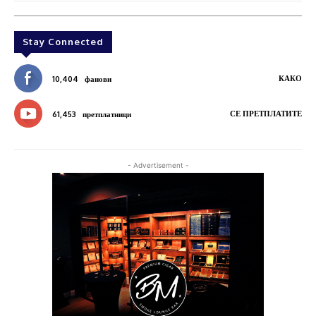
Stay Connected
КАКО
10,404
фанови
СЕ ПРЕТПЛАТИТЕ
61,453
претплатници
- Advertisement -