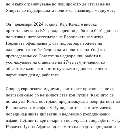
но и како ограничување во поширокото дејствување на
Унијата во надворешната политика, анализира медиумот.
Од 1 декември 2024 година, Каја Калас е висока
претставничка на ЕУ за надворешни работи и безбедносна
политика и потпретседател на Европската комисија.
Нејзината официјална улога подразбира водење на
надворешната и безбедносната политика на Унијата,
претседавање со Советот за надворешни работи и
усогласување на ставовите на 27-те земји-членки во
областите каде што постигнувањето единство е често
најтешкиот дел од работата.
Според европските медиуми, критиките против неа не се
поврзани само со нејзиниот став кон Русија. Како што се
истакнува, Калас постојано предизвикувала непријатност во
Европската комисија и меѓу лидерите на земјите-членки
поради нејзините директни и недоволно координирани
изјави. Нејзините критичари ги посочуваат споредбите меѓу
Израел и Јужна Африка од времето на апартхејдот, како и