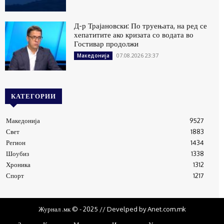
Д-р Трајановски: По труењата, на ред се
хепатитите ако кризата со водата во
Гостивар продолжи
07.08.2026 23:37
Македонија
КАТЕГОРИИ
Македонија
9527
Свет
1883
Регион
1434
Шоубиз
1338
Хроника
1312
Спорт
1217
Журнал .мк © - 2025 // Develped by Anet.com.mk