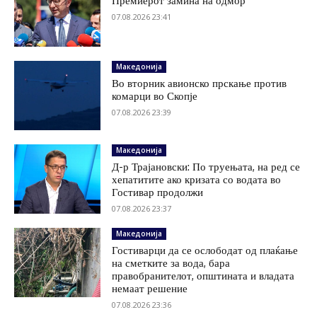
Премиерот замина на одмор
07.08.2026 23:41
Македонија
Во вторник авионско прскање против
комарци во Скопје
07.08.2026 23:39
Македонија
Д-р Трајановски: По труењата, на ред се
хепатитите ако кризата со водата во
Гостивар продолжи
07.08.2026 23:37
Македонија
Гостиварци да се ослободат од плаќање
на сметките за вода, бара
правобранителот, општината и владата
немаат решение
07.08.2026 23:36