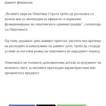
јавните финансии.
„Возниот парк на Општина Струга треба да располага со
возила кои се неопходни за ефикасно и нормално
функционирање на општинската администрација“, соопштија
од Општината.
Од таму додаваат дека ваквиот пристап, насочен кон кратење
на расходите и намалување на јавниот долг, треба да создаде
услови за поголем развој на општината во наредниот период.
Општината не соопшти дополнителни детали за купувачот на
возилото, ниту за неговите претходни карактеристики или
проценетата вредност.