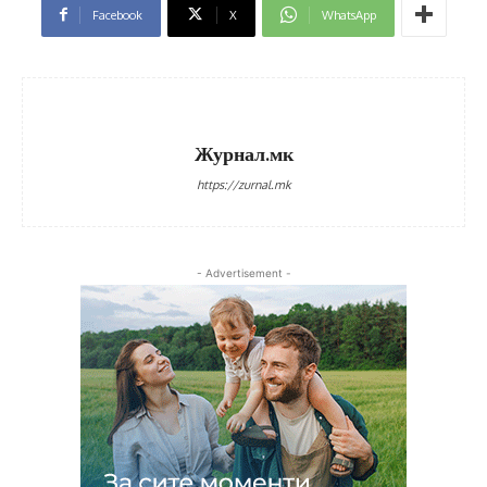
Facebook
X
WhatsApp
Журнал.мк
https://zurnal.mk
- Advertisement -