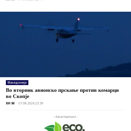
Македонија
Во вторник авионско прскање против комарци
во Скопје
XH M
-
07.08.2026 23:39
- Advertisement -