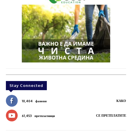
Stay Connected
КАКО
10,404
фанови
СЕ ПРЕТПЛАТИТЕ
61,453
претплатници