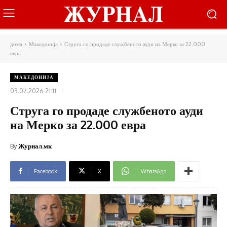
дома
Македонија
Струга го продаде службеното ауди на Мерко за 22.000
евра
МАКЕДОНИЈА
03.07.2026 21:11
Струга го продаде службеното ауди
на Мерко за 22.000 евра
By
Журнал.мк
Facebook
X
WhatsApp