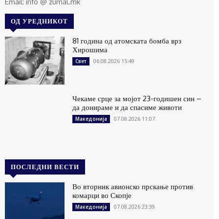
Email: info @ zurnal.mk
ОД УРЕДНИКОТ
81 година од атомската бомба врз
Хирошима
06.08.2026 15:49
Свет
Чекаме срце за мојот 23-годишен син –
да донираме и да спасиме животи
07.08.2026 11:07
Македонија
ПОСЛЕДНИ ВЕСТИ
Во вторник авионско прскање против
комарци во Скопје
07.08.2026 23:39
Македонија