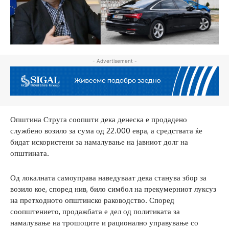
- Advertisement -
Општина Струга соопшти дека денеска е продадено
службено возило за сума од 22.000 евра, а средствата ќе
бидат искористени за намалување на јавниот долг на
општината.
Од локалната самоуправа наведуваат дека станува збор за
возило кое, според нив, било симбол на прекумерниот луксуз
на претходното општинско раководство. Според
соопштението, продажбата е дел од политиката за
намалување на трошоците и рационално управување со